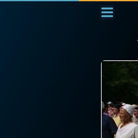
Accueil
La Messe
Aujourd'hui
Nous
◼︎
1000 Raisons de Croire
◼︎
Prier au quotidien
L'actualité de la
Avec Thérèse de Li
semaine
L'Évangile chaque j
La chaîne Youtube
Les premiers same
La newsletter
du mois