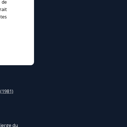
s de
rait
tes
 (1981)
Vierge du