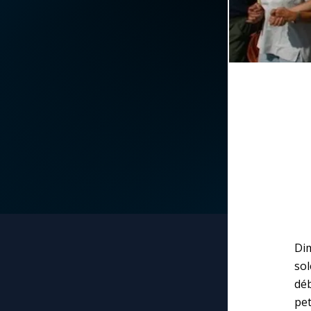
La vidéo de la semaine
Marie qui défait les
nœuds
Le compte Tiktok
Me consacrer à Jé
par Marie
Le magazine
Mes intentions de
Le site internet
prière
Questions-réponses
Une Minute avec M
Une neuvaine
Dim
sol
dé
pe