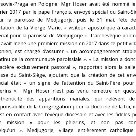
rsovie-Praga en Pologne, Mgr Hoser avait été nommé le
rier 2017 par le pape François, envoyé spécial du Saint-S
ur la paroisse de Medjugorje, puis le 31 mai, fête de
itation de la Vierge Marie, « visiteur apostolique à carac
cial pour la paroisse de Medjugorje ». L’archevêque polon
 avait mené une première mission en 2017 dans ce petit vil
snien, est chargé d’assurer « un accompagnement stable
tinu de la communauté paroissiale ». « La mission a donc
actère exclusivement pastoral », rapportait alors la sall
esse du Saint-Siège, ajoutant que la création de cet env
cial était « un signe de l’attention du Saint-Père pour 
lerins ». Mgr Hoser n’est pas venu remettre en quest
authenticité des apparitions mariales, qui relèvent de
ponsabilité de la Congrégation pour la Doctrine de la foi, 
est en contact avec l'évêque diocésain et avec les fidèles 
e mission
« pour les pèlerins, et non pas con
elqu’un »
.
Medjugorje, village entièrement catholique