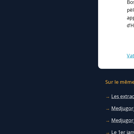
Bos
pèl
ap
d’H
Va
Sur le même 
Les extra
Medjugorje
Medjugorje
Le 1er jan