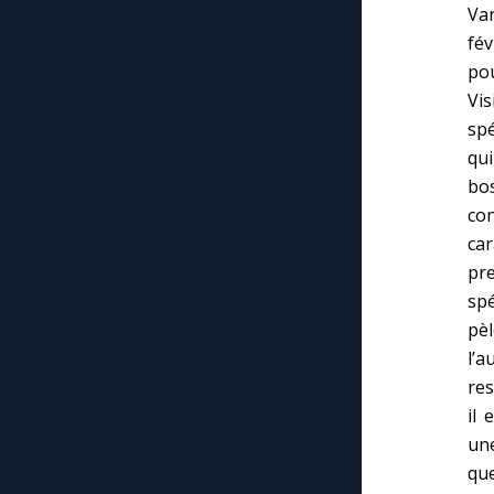
Va
fév
po
Vis
spé
qui
bo
con
car
pr
spé
pè
l’
res
il 
un
qu