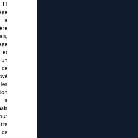
 11
iège
 la
tère
ais,
lage
 et
 un
e de
oyé
les
ion
 la
mais
pour
tre
 de