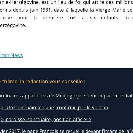
nie-Herzégovine, est un lieu de foi qui attire des million
erins depuis juin 1981, date à laquelle la Vierge Marie se
parue pour la première fois à six enfants croa
erzégovine.
tican News
thème, la rédaction vous conseille :
ordinaires apparitions de Medjugorje et leur impact mondial
 : Un sanctuaire de paix, confirmé par le Vatican
, paroisse, sanctuaire, position officielle
vier 2017, le pape François se recueille devant l’image de la 