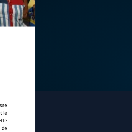
sse
t le
tte
 de