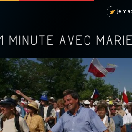
Je m'
 soutenir
À propos
Facebook
Infos légales
◼︎
À la une
sieux
1000 Raisons de Croire
our
Chapelet pour le monde
dis
Contact