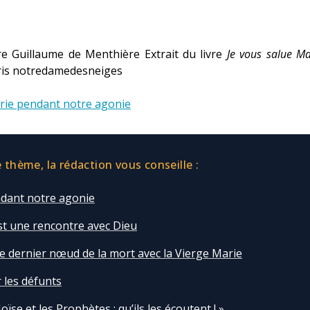
e Guillaume de Menthière Extrait du livre
Je vous salue Ma
ris notredamedesneiges
rie pendant notre agonie
thème, la rédaction vous conseille :
dant notre agonie
st une rencontre avec Dieu
e dernier nœud de la mort avec la Vierge Marie
 les défunts
oïse et les Prophètes : qu’ils les écoutent ! »