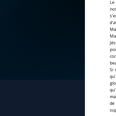
Le 
nos
La vidéo de la semaine
Marie qui défait les
nœuds
s'
d'a
Le compte Tiktok
Mar
Me consacrer à Jé
Ma
par Marie
Le magazine
Jés
pou
Mes intentions de
Le site internet
co
prière
be
Questions-réponses
Si 
Une Minute avec M
qu'
glo
Une neuvaine
qu
maî
de 
sup