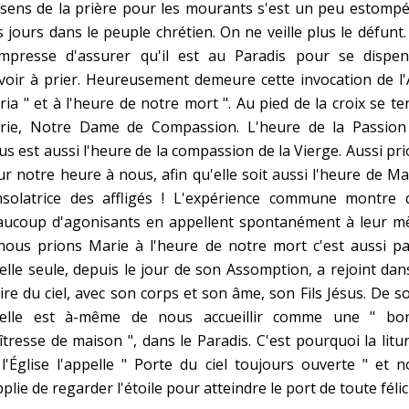
sens de la prière pour les mourants s'est un peu estompé
Faire un don
 jours dans le peuple chrétien. On ne veille plus le défunt
empresse d'assurer qu'il est au Paradis pour se dispen
Marie de Nazareth
voir à prier. Heureusement demeure cette invocation de l
ia " et à l'heure de notre mort ". Au pied de la croix se te
sus
rie, Notre Dame de Compassion. L'heure de la Passion
us est aussi l'heure de la compassion de la Vierge. Aussi pr
r notre heure à nous, afin qu'elle soit aussi l'heure de Ma
nsolatrice des affligés ! L'expérience commune montre 
aucoup d'agonisants en appellent spontanément à leur mè
nous prions Marie à l'heure de notre mort c'est aussi pa
arie
elle seule, depuis le jour de son Assomption, a rejoint dan
ire du ciel, avec son corps et son âme, son Fils Jésus. De s
'elle est à-même de nous accueillir comme une " bo
tresse de maison ", dans le Paradis. C'est pourquoi la litu
l'Église l'appelle " Porte du ciel toujours ouverte " et 
plie de regarder l'étoile pour atteindre le port de toute félici