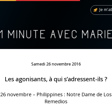
Je m'
 soutenir
À propos
Facebook
Infos légales
◼︎
À la une
Samedi 26 novembre 2016
sieux
1000 Raisons de Croire
Les agonisants, à qui s’adressent-ils ?
our
Chapelet pour le monde
26 novembre – Philippines : Notre Dame de Los
dis
Contact
Remedios