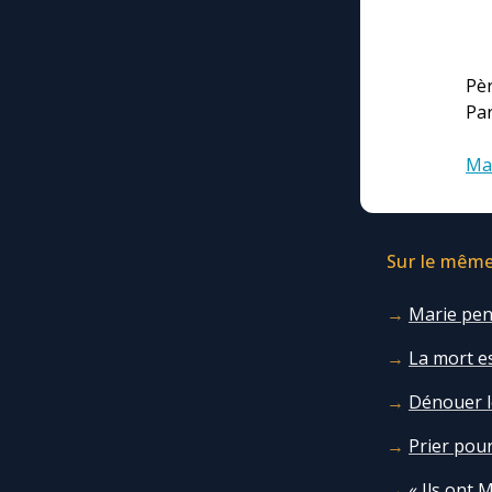
Pèr
Pa
Ma
Sur le même 
Marie pen
La mort e
Dénouer l
Prier pour
« Ils ont M