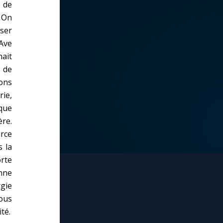
 de
. On
ser
'Ave
nait
 de
ions
rie,
que
re.
rce
s la
orte
nne
rgie
nous
té.