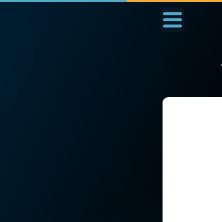
Accueil
La Messe
Aujourd'hui
Nous
◼︎
1000 Raisons de Croire
◼︎
Prier au quotidien
L'actualité de la
Avec Thérèse de Li
semaine
L'Évangile chaque j
La chaîne Youtube
Les premiers same
La newsletter
du mois