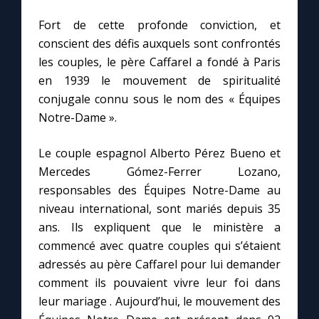
Fort de cette profonde conviction, et
Marie qui défait les nœuds
conscient des défis auxquels sont confrontés
les couples, le père Caffarel a fondé à Paris
Me consacrer à Jésus par Marie
en 1939 le mouvement de spiritualité
conjugale connu sous le nom des « Équipes
Notre-Dame ».
Mes intentions de prière
Le couple espagnol Alberto Pérez Bueno et
Une Minute avec Marie
Mercedes Gómez-Ferrer Lozano,
responsables des Équipes Notre-Dame au
Une neuvaine
niveau international, sont mariés depuis 35
ans. Ils expliquent que le ministère a
commencé avec quatre couples qui s’étaient
◼︎
À la une
adressés au père Caffarel pour lui demander
1000 Raisons de Croire
comment ils pouvaient vivre leur foi dans
leur mariage . Aujourd’hui, le mouvement des