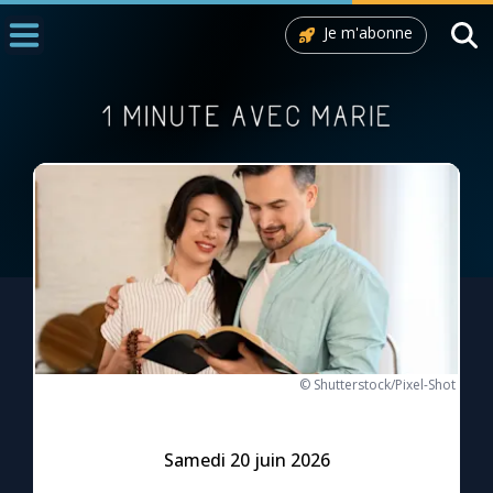
Je m'abonne
Accueil
La Messe
Aujourd'hui
Nous souten
◼︎
1000 Raisons de Croire
L'actualité de la semaine
La chaîne Youtube
© Shutterstock/Pixel-Shot
La newsletter
Samedi 20 juin 2026
La vidéo de la semaine