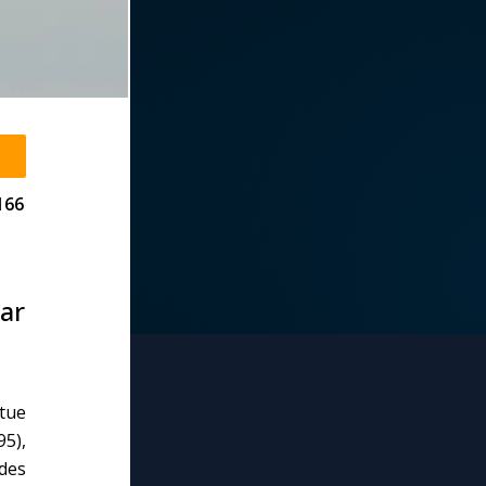
166
ar
atue
5),
des