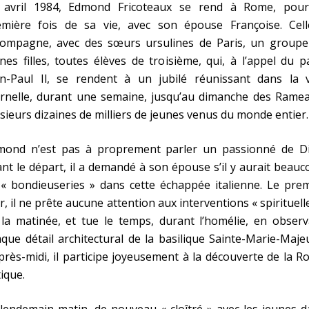
 avril 1984, Edmond Fricoteaux se rend à Rome, pour
emière fois de sa vie, avec son épouse Françoise. Celle
compagne, avec des sœurs ursulines de Paris, un groupe
nes filles, toutes élèves de troisième, qui, à l’appel du 
an-Paul Il, se rendent à un jubilé réunissant dans la vi
ernelle, durant une semaine, jusqu’au dimanche des Ramea
sieurs dizaines de milliers de jeunes venus du monde entier.
mond n’est pas à proprement parler un passionné de Di
nt le départ, il a demandé à son épouse s’il y aurait beau
« bondieuseries » dans cette échappée italienne. Le prem
r, il ne prête aucune attention aux interventions « spirituell
la matinée, et tue le temps, durant l’homélie, en observ
que détail architectural de la basilique Sainte-Marie-Maje
près-midi, il participe joyeusement à la découverte de la 
ique.
lendemain matin, de nouveau « cloîtré » avec les jeunes 