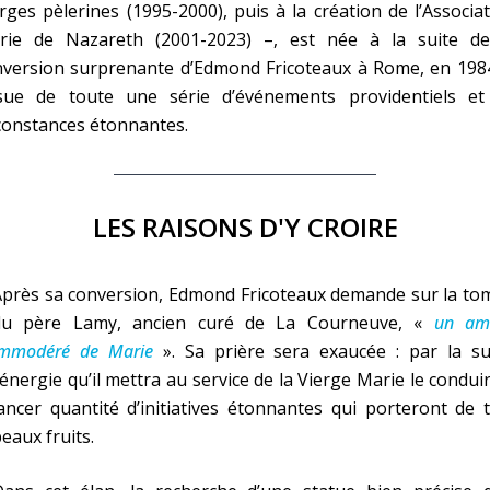
rges pèlerines (1995-2000), puis à la création de l’Associa
rie de Nazareth (2001-2023) –, est née à la suite de
nversion surprenante d’Edmond Fricoteaux à Rome, en 1984
issue de toute une série d’événements providentiels et
constances étonnantes.
LES RAISONS D'Y CROIRE
Après sa conversion, Edmond Fricoteaux demande sur la to
du père Lamy, ancien curé de La Courneuve, «
un am
immodéré de Marie
». Sa prière sera exaucée : par la sui
’énergie qu’il mettra au service de la Vierge Marie le condui
ancer quantité d’initiatives étonnantes qui porteront de 
eaux fruits.