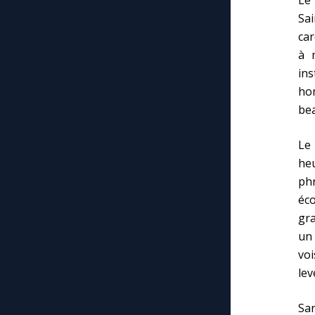
Sa
car
à 
ins
hom
bea
Le 
he
phr
éc
gra
un 
voi
lev
San