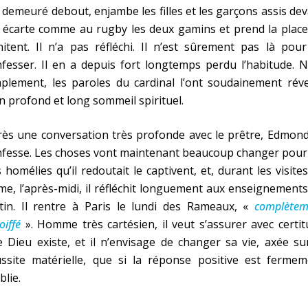
 demeuré debout, enjambe les filles et les garçons assis de
, écarte comme au rugby les deux gamins et prend la plac
itent. Il n’a pas réfléchi. Il n’est sûrement pas là pou
fesser. Il en a depuis fort longtemps perdu l’habitude. 
plement, les paroles du cardinal l’ont soudainement réve
n profond et long sommeil spirituel.
ès une conversation très profonde avec le prêtre, Edmond
fesse. Les choses vont maintenant beaucoup changer pour 
 homélies qu’il redoutait le captivent, et, durant les visite
e, l’après-midi, il réfléchit longuement aux enseignement
tin. Il rentre à Paris le lundi des Rameaux, «
complètem
oiffé
». Homme très cartésien, il veut s’assurer avec certi
 Dieu existe, et il n’envisage de changer sa vie, axée su
ussite matérielle, que si la réponse positive est fermem
blie.