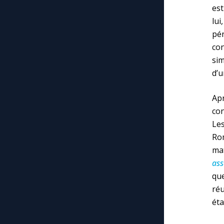
est
lui
pén
con
sim
d’u
Apr
con
Les
Rom
ma
ass
que
ré
éta