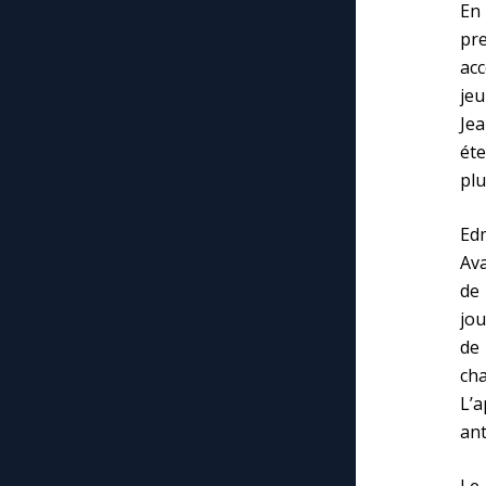
En
pr
ac
jeu
Je
ét
plu
Ed
Ava
de 
jou
de 
cha
L’a
ant
Le 