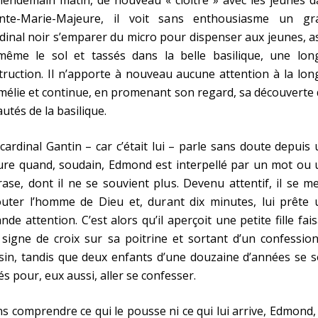
inte-Marie-Majeure, il voit sans enthousiasme un gr
dinal noir s’emparer du micro pour dispenser aux jeunes, a
même le sol et tassés dans la belle basilique, une lon
truction. Il n’apporte à nouveau aucune attention à la lo
élie et continue, en promenant son regard, sa découverte
utés de la basilique.
cardinal Gantin – car c’était lui – parle sans doute depuis
ure quand, soudain, Edmond est interpellé par un mot ou 
ase, dont il ne se souvient plus. Devenu attentif, il se m
outer l’homme de Dieu et, durant dix minutes, lui prête 
nde attention. C’est alors qu’il aperçoit une petite fille fai
signe de croix sur sa poitrine et sortant d’un confessio
sin, tandis que deux enfants d’une douzaine d’années se 
és pour, eux aussi, aller se confesser.
s comprendre ce qui le pousse ni ce qui lui arrive, Edmond,