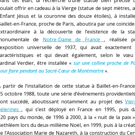
Dans cet élan, la recherche d’une statue bien précise qu
oulait offrir en cadeau à la Vierge (statue de sept mètres, 
’Enfant Jésus et la couronne des douze étoiles), à install
aillet-en-France, proche de Paris, aboutira par une coïncid
extraordinaire à la découverte de l’existence de la sta
monumentale de
Notre-Dame de France
, réalisée p
l’exposition universelle de 1937, qui avait exactement 
caractéristiques et qui devait également, selon le vœu
ardinal Verdier, être installée «
sur une colline proche de Pa
our faire pendant au Sacré-Cœur de Montmartre
».
 partir de l’installation de cette statue à Baillet-en-France
5 octobre 1988, toute une série d’événements providentiel
sont succédé, aboutissant notamment au projet des
Vier
pèlerines
, qui s’est déployé en France en 1995, puis d
20 pays du monde, de 1996 à 2000, à la « nuit de la paix 
ethléem lors du deux-millième Noël, en 1999, puis à la créa
e l’Association Marie de Nazareth, à la construction du Ce