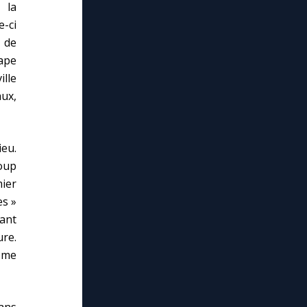
 la
-ci
 de
pape
lle
ux,
eu.
coup
ier
es »
ant
ure.
Rome
dans