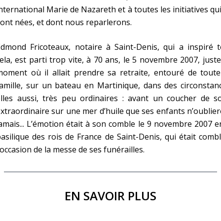
nternational Marie de Nazareth et à toutes les initiatives qu
ont nées, et dont nous reparlerons.
dmond Fricoteaux, notaire à Saint-Denis, qui a inspiré t
ela, est parti trop vite, à 70 ans, le 5 novembre 2007, just
oment où il allait prendre sa retraite, entouré de toute
amille, sur un bateau en Martinique, dans des circonstan
lles aussi, très peu ordinaires : avant un coucher de so
xtraordinaire sur une mer d’huile que ses enfants n’oublie
amais... L’émotion était à son comble le 9 novembre 2007 e
asilique des rois de France de Saint-Denis, qui était comb
’occasion de la messe de ses funérailles.
EN SAVOIR PLUS
C