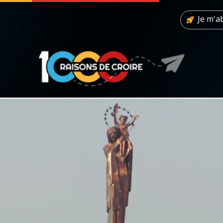
Je m'
 soutenir
À propos
Facebook
Infos légales
◼︎
À la une
sieux
1000 Raisons de Croire
our
Chapelet pour le monde
dis
Contact