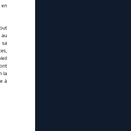
i en
out
e au
 sa
ces,
leil
ront
n la
le à
lose