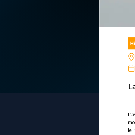
La vidéo de la semaine
Marie qui défait les
nœuds
Le compte Tiktok
Me consacrer à Jé
par Marie
Hi
Le magazine
Mes intentions de
Le site internet
prière
Questions-réponses
Une Minute avec M
L
Une neuvaine
L’a
mo
le 