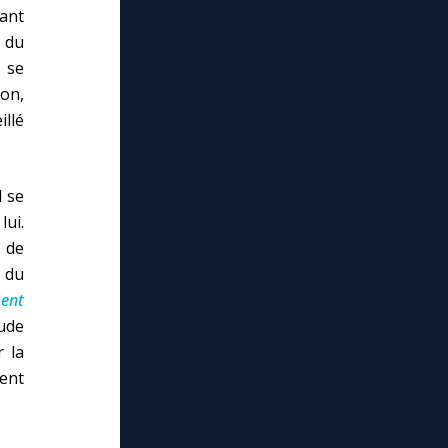
vant
e du
r se
Non,
illé
 se
lui.
s de
s du
ent
tude
r la
ent