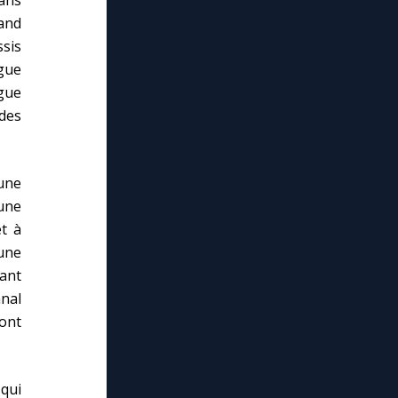
and
ssis
gue
ngue
 des
 une
une
et à
une
sant
nnal
sont
 qui