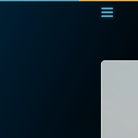
Accueil
La Messe
Aujourd'hui
Nous
◼︎
1000 Raisons de Croire
◼︎
Prier au quotidien
L'actualité de la
Avec Thérèse de Li
semaine
L'Évangile chaque j
La chaîne Youtube
Les premiers same
La newsletter
du mois