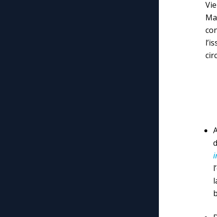
Vie
Ma
co
l’
cir
l
l
b