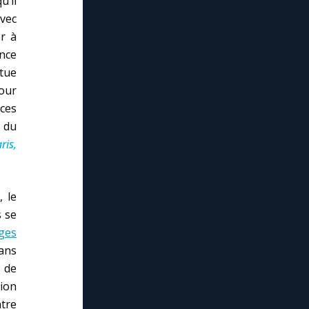
’il
avec
er à
ence
tue
our
ces
 du
ris,
, le
s se
ges
ans
» de
tion
ntre