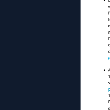
v
l
B
c
p
À
1
1
B
d