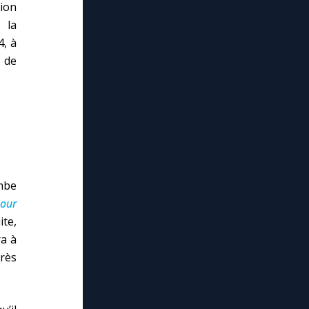
tion
 la
, à
 de
mbe
our
te,
ra à
très