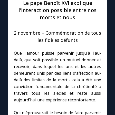
Le pape Benoît XVI explique
l’interaction possible entre nos
Le compte Tiktok
morts et nous
Le magazine
2 novembre – Commémoration de tous
les fidèles défunts
Le site internet
Que l'amour puisse parvenir jusqu'à l'au-
Questions-réponses
delà, que soit possible un mutuel donner et
recevoir, dans lequel les uns et les autres
demeurent unis par des liens d'affection au-
◼︎
Prier au quotidien
delà des limites de la mort - cela a été une
Avec Thérèse de Lisieux
conviction fondamentale de la chrétienté à
travers tous les siècles et reste aussi
aujourd'hui une expérience réconfortante.
L'Évangile chaque jour
Qui n'éprouverait le besoin de faire parvenir
Les premiers samedis du mois