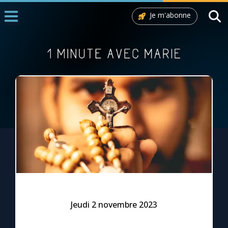
Je m'abonne
Accueil
La Messe
Aujourd'hui
Nous souten
◼︎
1000 Raisons de Croire
L'actualité de la semaine
La chaîne Youtube
La newsletter
Jeudi 2 novembre 2023
La vidéo de la semaine