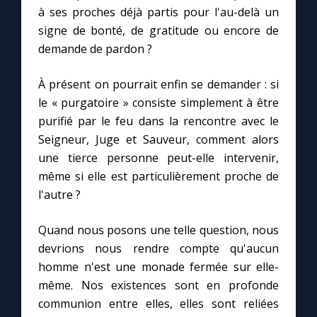
à ses proches déjà partis pour l'au-delà un
signe de bonté, de gratitude ou encore de
Marie qui défait les nœuds
demande de pardon ?
Me consacrer à Jésus par Marie
À présent on pourrait enfin se demander : si
le « purgatoire » consiste simplement à être
Mes intentions de prière
purifié par le feu dans la rencontre avec le
Seigneur, Juge et Sauveur, comment alors
une tierce personne peut-elle intervenir,
Une Minute avec Marie
même si elle est particulièrement proche de
l'autre ?
Une neuvaine
Quand nous posons une telle question, nous
devrions nous rendre compte qu'aucun
◼︎
À la une
homme n'est une monade fermée sur elle-
1000 Raisons de Croire
même. Nos existences sont en profonde
communion entre elles, elles sont reliées