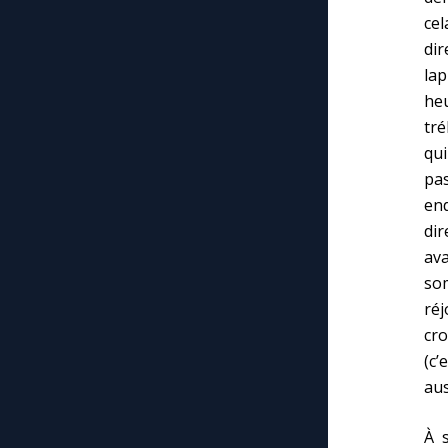
cel
dir
lap
he
tré
qui
pas
end
dir
ava
som
ré
cr
(c’
aus
À 