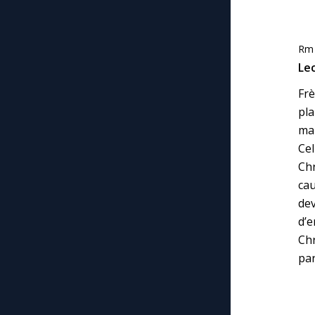
Rm 
Lec
Frè
pla
mai
Cel
Chr
cau
dev
d’e
Chr
par