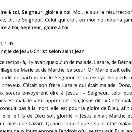
ire à toi, Seigneur, gloire à toi.
Moi, je suis la résurrectio
vie, dit le Seigneur. Celui qui croit en moi ne mourra jam
ire à toi, Seigneur, gloire à toi.
11, 1-45
ngile de Jésus-Christ selon saint Jean
ce temps-là, il y avait quelqu’un de malade, Lazare, de Bétha
village de Marie et de Marthe, sa sœur. Or Marie était celle
andit du parfum sur le Seigneur et lui essuya les pieds 
 cheveux. C’était son frère Lazare qui était malade. Donc,
ux sœurs envoyèrent dire à Jésus : « Seigneur, celui que
es est malade. » En apprenant cela, Jésus dit : « Cette mal
conduit pas à la mort, elle est pour la gloire de Dieu, afin
 elle le Fils de Dieu soit glorifié. » Jésus aimait Marthe e
r, ainsi que Lazare. Quand il apprit que celui-ci était malade
eura deux jours encore à l’endroit où il se trouvait. Puis, a