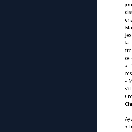
jou
dis
env
Mar
Jés
la 
frè
ce 
« 
res
« M
s’i
Cro
Chr
Aya
« L