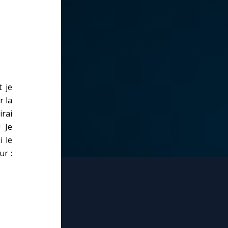
t je
r la
irai
 Je
i le
ur :