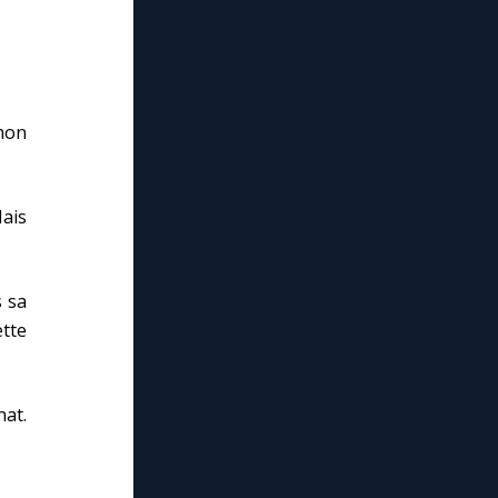
 mon
Mais
s sa
ette
hat.