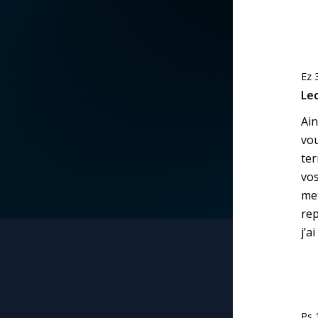
La vidéo de la semaine
Marie qui défait les
nœuds
Le compte Tiktok
Ez 
Me consacrer à Jé
Lec
par Marie
Le magazine
Ain
vou
Mes intentions de
Le site internet
prière
ter
vo
Questions-réponses
met
Une Minute avec M
rep
j’a
Une neuvaine
Ps 