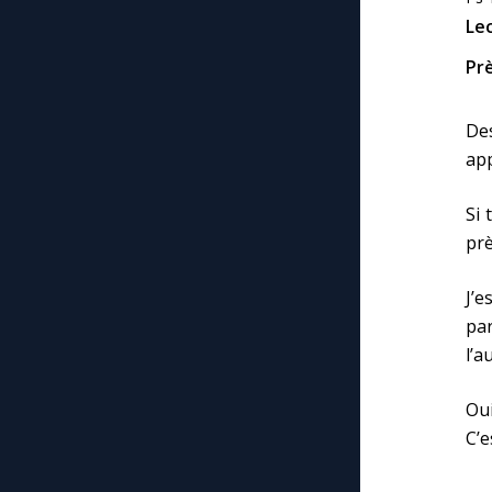
Le
Prè
Des
app
Si 
prè
J’e
par
l’a
Oui
C’e