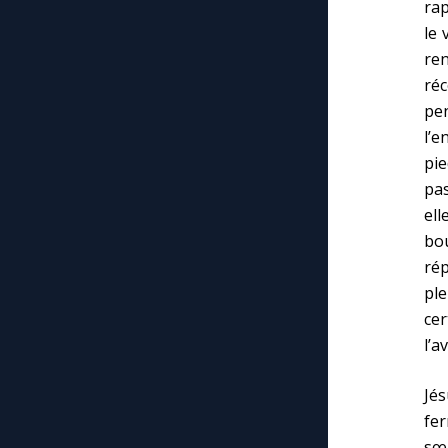
rap
le 
re
réc
pen
l’e
pie
pas
ell
bou
rép
ple
ce
l’a
Jés
fer
sœu