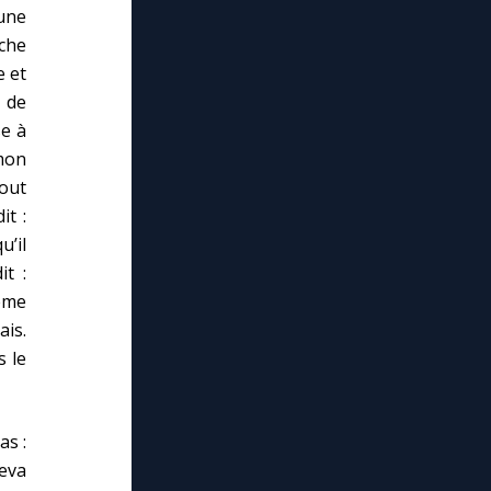
 une
rche
e et
e de
se à
 mon
tout
it :
’il
it :
même
ais.
s le
as :
leva