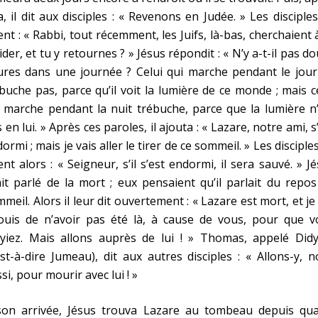
a, il dit aux disciples : « Revenons en Judée. » Les disciples
ent : « Rabbi, tout récemment, les Juifs, là-bas, cherchaient 
ider, et tu y retournes ? » Jésus répondit : « N’y a-t-il pas d
ures dans une journée ? Celui qui marche pendant le jour
buche pas, parce qu’il voit la lumière de ce monde ; mais c
 marche pendant la nuit trébuche, parce que la lumière n
 en lui. » Après ces paroles, il ajouta : « Lazare, notre ami, s
ormi ; mais je vais aller le tirer de ce sommeil. » Les disciples
ent alors : « Seigneur, s’il s’est endormi, il sera sauvé. » J
it parlé de la mort ; eux pensaient qu’il parlait du repo
meil. Alors il leur dit ouvertement : « Lazare est mort, et j
jouis de n’avoir pas été là, à cause de vous, pour que v
oyiez. Mais allons auprès de lui ! » Thomas, appelé Did
est-à-dire Jumeau), dit aux autres disciples : « Allons-y, 
si, pour mourir avec lui ! »
son arrivée, Jésus trouva Lazare au tombeau depuis qua