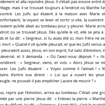
idement et alla rejoindre Jésus. Il n’était pas encore entré 
village, mais il se trouvait toujours à l’endroit où Marthe l’a
ncontré. Les Juifs qui étaient à la maison avec Marie et
onfortaient, la voyant se lever et sortir si vite, la suivirent ;
saient qu’elle allait au tombeau pour y pleurer. Marie arri
ndroit où se trouvait Jésus. Dès qu’elle le vit, elle se jeta à
ds et lui dit : « Seigneur, si tu avais été ici, mon frère ne se
 mort. » Quand il vit qu’elle pleurait, et que les Juifs venus 
e pleuraient aussi, Jésus, en son esprit, fut saisi d’émotion, il
leversé, et il demanda : « Où l’avez-vous déposé ? » Ils
ondirent : « Seigneur, viens, et vois. » Alors Jésus se m
urer. Les Juifs disaient : « Voyez comme il l’aimait ! » 
rtains d’entre eux dirent : « Lui qui a ouvert les yeux
veugle, ne pouvait-il pas empêcher Lazare de mourir ? »
us, repris par l’émotion, arriva au tombeau. C’était une gr
mée par une pierre. Jésus dit : « Enlevez la pierre. » Marthe
r du défunt, lui dit : « Seigneur, il sent déjà ; c’est le quatr