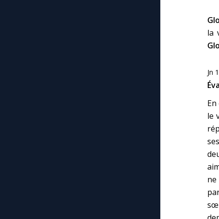
Glo
la 
Glo
Jn 
Éva
En 
le 
rép
ses
de
aim
ne 
par
sœu
dem