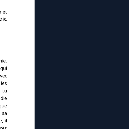
n et
ais.
nie,
 qui
avec
 les
 tu
adie
 que
t sa
, il
près