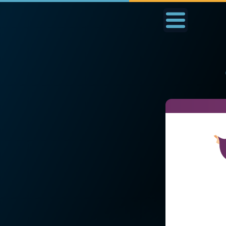
Accueil
La Messe
Aujourd'hui
Nous
La mort et la vie
◼︎
1000 Raisons de Croire
◼︎
Prier au quotidien
L'actualité de la
Avec Thérèse de Li
semaine
L'Évangile chaque j
La chaîne Youtube
Les premiers same
La newsletter
du mois