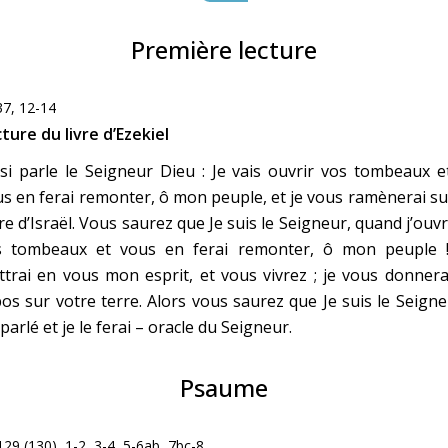
Faire un don
Première lecture
Marie de Nazareth
37, 12-14
sus
ture du livre d’Ezekiel
si parle le Seigneur Dieu : Je vais ouvrir vos tombeaux e
s en ferai remonter, ô mon peuple, et je vous ramènerai su
re d’Israël. Vous saurez que Je suis le Seigneur, quand j’ouvr
s tombeaux et vous en ferai remonter, ô mon peuple !
trai en vous mon esprit, et vous vivrez ; je vous donnera
arie
os sur votre terre. Alors vous saurez que Je suis le Seigne
i parlé et je le ferai – oracle du Seigneur.
Psaume
129 (130), 1-2, 3-4, 5-6ab, 7bc-8