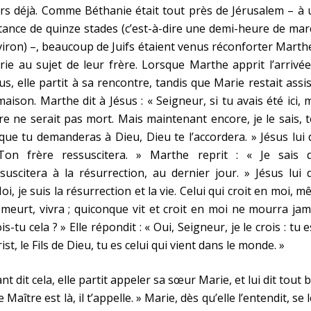
rs déjà. Comme Béthanie était tout près de Jérusalem – à
tance de quinze stades (c’est-à-dire une demi-heure de ma
iron) –, beaucoup de Juifs étaient venus réconforter Marth
ie au sujet de leur frère. Lorsque Marthe apprit l’arrivé
us, elle partit à sa rencontre, tandis que Marie restait assi
maison. Marthe dit à Jésus : « Seigneur, si tu avais été ici,
re ne serait pas mort. Mais maintenant encore, je le sais, 
que tu demanderas à Dieu, Dieu te l’accordera. » Jésus lui d
Ton frère ressuscitera. » Marthe reprit : « Je sais qu
suscitera à la résurrection, au dernier jour. » Jésus lui d
oi, je suis la résurrection et la vie. Celui qui croit en moi, 
l meurt, vivra ; quiconque vit et croit en moi ne mourra jam
is-tu cela ? » Elle répondit : « Oui, Seigneur, je le crois : tu e
ist, le Fils de Dieu, tu es celui qui vient dans le monde. »
nt dit cela, elle partit appeler sa sœur Marie, et lui dit tout b
e Maître est là, il t’appelle. » Marie, dès qu’elle l’entendit, se 