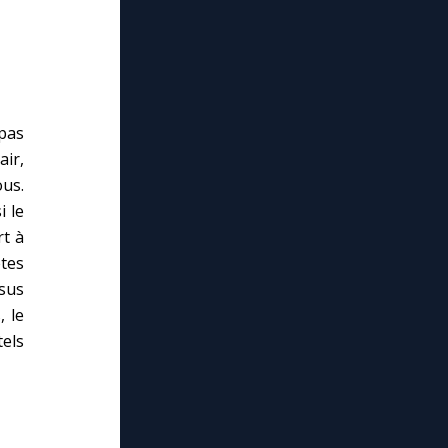
 pas
air,
ous.
i le
rt à
êtes
ésus
, le
tels