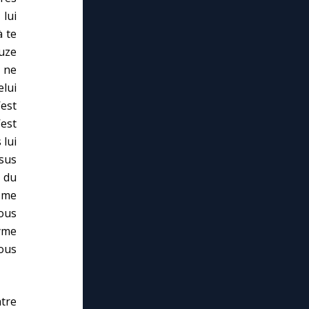
 lui
à te
ouze
 ne
elui
’est
’est
 lui
ésus
s du
e me
ous
yme
nous
tre