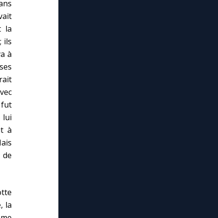
dans
vait
 la
 ils
va à
 ses
rait
avec
 fut
 lui
it à
Mais
 de
otte
, la
ième