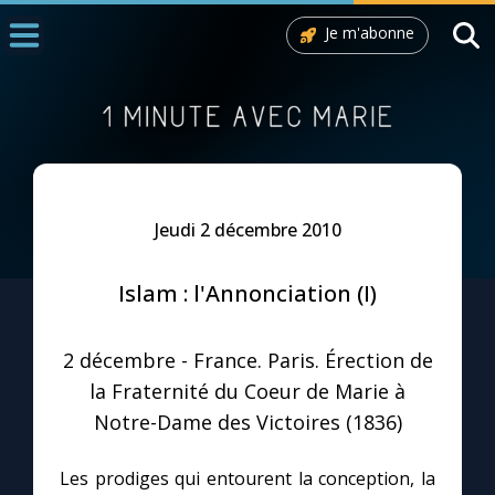
Je m'abonne
Accueil
La Messe
Aujourd'hui
Nous souten
Jeudi 2 décembre 2010
◼︎
1000 Raisons de Croire
Islam : l'Annonciation (I)
L'actualité de la semaine
2 décembre - France. Paris. Érection de
La chaîne Youtube
la Fraternité du Coeur de Marie à
Notre-Dame des Victoires (1836)
La newsletter
Les prodiges qui entourent la conception, la
La vidéo de la semaine