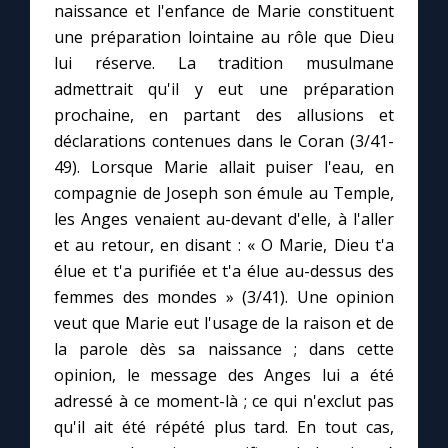
naissance et l'enfance de Marie constituent
une préparation lointaine au rôle que Dieu
Le compte Tiktok
lui réserve. La tradition musulmane
admettrait qu'il y eut une préparation
Le magazine
prochaine, en partant des allusions et
déclarations contenues dans le Coran (3/41-
Le site internet
49). Lorsque Marie allait puiser l'eau, en
compagnie de Joseph son émule au Temple,
les Anges venaient au-devant d'elle, à l'aller
Questions-réponses
et au retour, en disant : « O Marie, Dieu t'a
élue et t'a purifiée et t'a élue au-dessus des
◼︎
Prier au quotidien
femmes des mondes » (3/41). Une opinion
veut que Marie eut l'usage de la raison et de
Avec Thérèse de Lisieux
la parole dès sa naissance ; dans cette
opinion, le message des Anges lui a été
L'Évangile chaque jour
adressé à ce moment-là ; ce qui n'exclut pas
qu'il ait été répété plus tard. En tout cas,
Les premiers samedis du mois