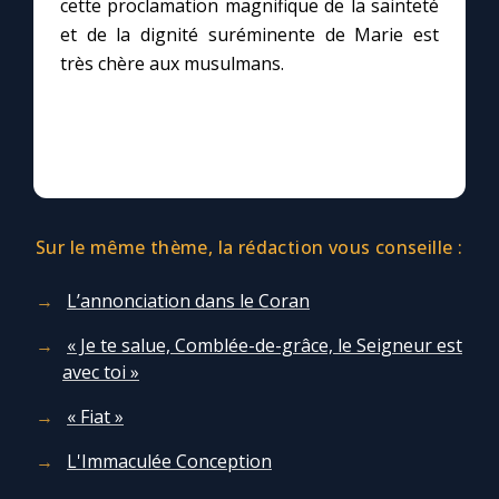
cette proclamation magnifique de la sainteté
et de la dignité suréminente de Marie est
Marie qui défait les nœuds
très chère aux musulmans.
Me consacrer à Jésus par Marie
Mes intentions de prière
Sur le même thème, la rédaction vous conseille :
Une Minute avec Marie
L’annonciation dans le Coran
Une neuvaine
« Je te salue, Comblée-de-grâce, le Seigneur est
avec toi »
◼︎
À la une
« Fiat »
1000 Raisons de Croire
L'Immaculée Conception