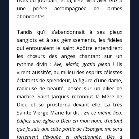
rives du Jourdain, et là, il se livra avec eux à
Chapelet pour le monde
une prière accompagnée de larmes
abondantes.
Contact
Tandis qu’il s’abandonnait à ses pieux
Faire un don
sanglots et à ses gémissements, les fidèles
qui entouraient le saint Apôtre entendirent
Marie de Nazareth
les chœurs des anges chantant sur un
rythme divin :
Ave, Maria, gratia plena
! Ils
virent aussitôt, au milieu des esprits célestes
éclatants de splendeur, la figure d’une dame,
radieuse de beauté, posée sur un pilier de
marbre. Saint Jacques reconnut la Mère de
Dieu et se prosterna devant elle. La très
Sainte Vierge Marie lui dit :
En ce même lieu,
édifiez une église à Dieu en mon nom, d’autant
que Je sais que cette partie de l’Espagne me sera
fortement dévouée et affectionnée. Dès à