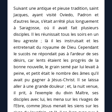
Suivant une antique et pieuse tradition, saint
Marie qui défait les nœuds
Jacques, ayant visité Oviedo, Padron et
d’autres lieux, s’était arrêté plus longuement
à Saragosse, où il avait fait plusieurs
Me consacrer à Jésus par Marie
disciples. Il les réunissait tous les soirs en un
lieu agreste ; là il les instruisait et les
Mes intentions de prière
entretenait du royaume de Dieu. Cependant
le succès ne répondait pas à l’ardeur de ses
Une Minute avec Marie
désirs, car lents étaient les progrès de la
bonne nouvelle, le grain semé par lui levait à
Une neuvaine
peine, et petit était le nombre des âmes qu’il
avait pu gagner à Jésus-Christ. Il se laissa
aller à une grande douleur ; et, la nuit venue,
◼︎
À la une
il prit, à l’exemple du divin Maître, ses
1000 Raisons de Croire
disciples avec lui, les mena sur les rivages de
l’Ebre, comme Jésus menait les siens sur les