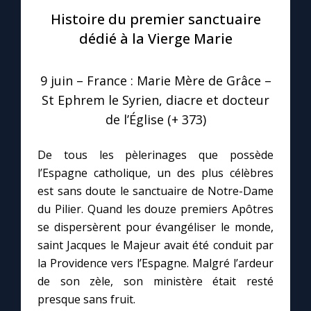
Histoire du premier sanctuaire
Le compte Tiktok
dédié à la Vierge Marie
Le magazine
9 juin – France : Marie Mère de Grâce –
St Ephrem le Syrien, diacre et docteur
Le site internet
de l’Église (+ 373)
Questions-réponses
De tous les pèlerinages que possède
l’Espagne catholique, un des plus célèbres
est sans doute le sanctuaire de Notre-Dame
◼︎
Prier au quotidien
du Pilier. Quand les douze premiers Apôtres
se dispersèrent pour évangéliser le monde,
Avec Thérèse de Lisieux
saint Jacques le Majeur avait été conduit par
la Providence vers l’Espagne. Malgré l’ardeur
L'Évangile chaque jour
de son zèle, son ministère était resté
presque sans fruit.
Les premiers samedis du mois