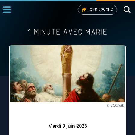
Je m'abonne
Accueil
La Messe
Aujourd'hui
Nous souten
◼︎
1000 Raisons de Croire
L'actualité de la semaine
La chaîne Youtube
© CC0/wiki
La newsletter
Mardi 9 juin 2026
La vidéo de la semaine