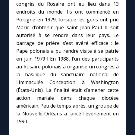
Chapelet pour le monde
congrès du Rosaire ont eu lieu dans 13
endroits du monde. Ils ont commencé en
Contact
Pologne en 1979, lorsque les gens ont prié
Marie d’obtenir que saint Jean-Paul II soit
autorisé à se rendre dans leur pays. Le
Faire un don
barrage de prière s’est avéré efficace : le
Pape polonais a pu rendre visite à sa patrie
Marie de Nazareth
en juin 1979 ! En 1988, l’un des participants
au Rosaire polonais a organisé un congrès à
la basilique du sanctuaire national de
l'Immaculée Conception à Washington
(États-Unis). La finalité était d’amener cette
action mariale dans chaque diocèse
américain. Peu de temps après, un groupe de
la Nouvelle-Orléans a lancé l'événement en
1990.