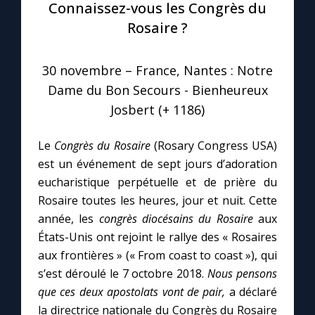
Connaissez-vous les Congrès du
Rosaire ?
Le compte Tiktok
30 novembre – France, Nantes : Notre
Le magazine
Dame du Bon Secours - Bienheureux
Josbert (+ 1186)
Le site internet
Le
Congrès du Rosaire
(Rosary Congress USA)
Questions-réponses
est un événement de sept jours d’adoration
eucharistique perpétuelle et de prière du
Rosaire toutes les heures, jour et nuit. Cette
◼︎
Prier au quotidien
année, les
congrès diocésains du Rosaire
aux
Avec Thérèse de Lisieux
États-Unis ont rejoint le rallye des « Rosaires
aux frontières » (« From coast to coast »), qui
s’est déroulé le 7 octobre 2018.
Nous pensons
L'Évangile chaque jour
que ces deux apostolats vont de pair,
a déclaré
la directrice nationale du Congrès du Rosaire
Les premiers samedis du mois