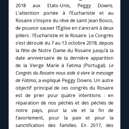
2018 aux Etats-Unis, Peggy Downs.
L’attention portée à l’Eucharistie et au
Marie qui défait les nœuds
Rosaire s’inspire du rêve de saint Jean Bosco,
de pouvoir sauver l’Église en s’ancrant à deux
Me consacrer à Jésus par Marie
piliers : l’Eucharistie et le Rosaire. Le Congrès
s’est déroulé du 7 au 13 octobre 2018, depuis
Mes intentions de prière
la fête de Notre Dame du Rosaire jusqu’à la
date anniversaire de la dernière apparition
Une Minute avec Marie
de la Vierge Marie à Fatima (Portugal).
Le
Congrès du Rosaire nous aide à vivre le message
de Fatima
, a expliqué Peggy Downs. Un autre
Une neuvaine
objectif principal de ces congrès du Rosaire
est de prier pour quatre intentions : en
◼︎
À la une
réparation de nos péchés et des péchés de
notre pays, pour la vie et la fin de
1000 Raisons de Croire
l’avortement, pour la paix et pour la
sanctification des familles. En 2017, des