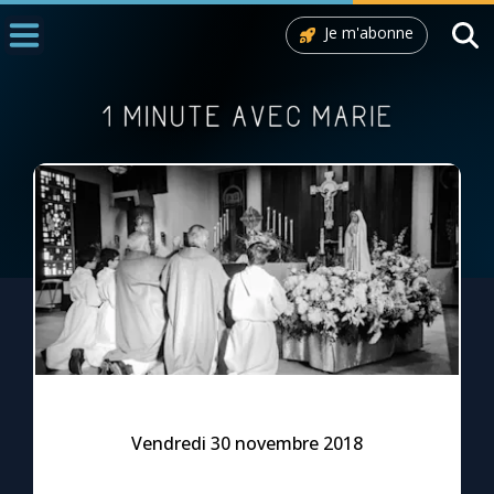
Je m'abonne
Accueil
La Messe
Aujourd'hui
Nous souten
◼︎
1000 Raisons de Croire
L'actualité de la semaine
La chaîne Youtube
La newsletter
Vendredi 30 novembre 2018
La vidéo de la semaine