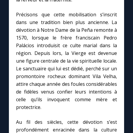
Chapelet pour le monde
Précisons que cette mobilisation s’inscrit
Contact
dans une tradition bien plus ancienne. La
dévotion à Notre Dame de la Peña remonte à
Faire un don
1570, lorsque le frère franciscain Pedro
Palácios introduisit ce culte marial dans la
Marie de Nazareth
région. Depuis lors, la Vierge est devenue
une figure centrale de la vie spirituelle locale.
Le sanctuaire qui lui est dédié, perché sur un
promontoire rocheux dominant Vila Velha,
attire chaque année des foules considérables
de fidèles venus confier leurs intentions à
celle qu’ils invoquent comme mère et
protectrice.
Au fil des siècles, cette dévotion s’est
profondément enracinée dans la culture