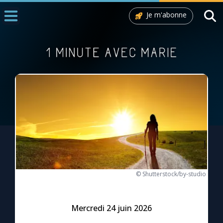
Je m'abonne
Accueil
La Messe
Aujourd'hui
Nous souten
◼︎
1000 Raisons de Croire
L'actualité de la semaine
La chaîne Youtube
© Shutterstock/by-studio
La newsletter
Mercredi 24 juin 2026
La vidéo de la semaine