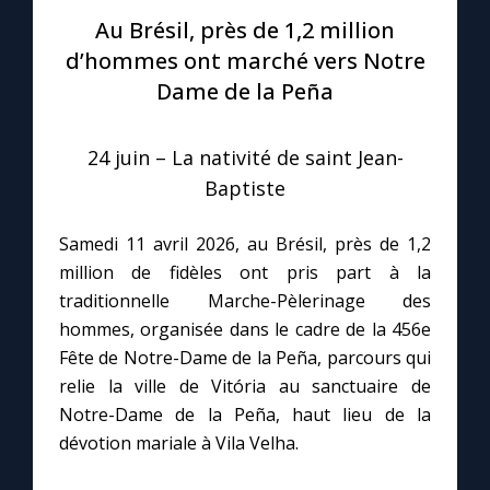
Au Brésil, près de 1,2 million
Le compte Tiktok
d’hommes ont marché vers Notre
Dame de la Peña
Le magazine
24 juin – La nativité de saint Jean-
Le site internet
Baptiste
Questions-réponses
Samedi 11 avril 2026, au Brésil, près de 1,2
million de fidèles ont pris part à la
traditionnelle Marche-Pèlerinage des
◼︎
Prier au quotidien
hommes, organisée dans le cadre de la 456e
Fête de Notre-Dame de la Peña, parcours qui
Avec Thérèse de Lisieux
relie la ville de Vitória au sanctuaire de
Notre-Dame de la Peña, haut lieu de la
L'Évangile chaque jour
dévotion mariale à Vila Velha.
Les premiers samedis du mois