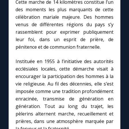
Cette marche de 14 kilomètres constitue l’un
des moments les plus marquants de cette
Marie qui défait les nœuds
célébration mariale majeure. Des hommes
venus de différentes régions du pays s’y
rassemblent pour exprimer publiquement
Me consacrer à Jésus par Marie
leur foi, dans un esprit de prière, de
pénitence et de communion fraternelle.
Mes intentions de prière
Instituée en 1955 à l’initiative des autorités
Une Minute avec Marie
ecclésiales locales, cette démarche visait à
encourager la participation des hommes à la
Une neuvaine
vie religieuse. Au fil des décennies, elle s’est
imposée comme une tradition profondément
enracinée, transmise de génération en
◼︎
À la une
génération. Tout au long du trajet, les
pèlerins alternent marche, recueillement et
1000 Raisons de Croire
prières, dans une atmosphère marquée par
la ferveur et la fraternité.