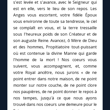
s'est levée et s'avance, avec le Seigneur qui
est en elle, vers le lieu de son repos. Les
Le compte Tiktok
Anges vous escortent, votre fidèle Époux
vous environne de toute sa tendresse, le ciel
Le magazine
se complaît en vous, et la terre tressaille
sous l'heureux poids de son Créateur et de
Le site internet
son auguste Reine. Avancez, ô Mère de Dieu
et des hommes, Propitiatoire tout-puissant
où est contenue la divine Manne qui garde
Questions-réponses
l'homme de la mort ! Nos coeurs vous
suivent, vous accompagnent, et, comme
◼︎
Prier au quotidien
votre Royal ancêtre, nous jurons « de ne
point entrer dans notre maison, de ne point
Avec Thérèse de Lisieux
monter sur notre couche, de ne point clore
nos paupières, de ne point donner le repos à
L'Évangile chaque jour
nos tempes, jusqu'à ce que nous ayons
trouvé dans nos coeurs une demeure pour le
Les premiers samedis du mois