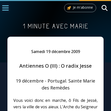
Je m'abonne
Accueil
La Messe
Aujourd'hui
Nous souten
Samedi 19 décembre 2009
◼︎
1000 Raisons de Croire
Antiennes O (III) : O radix Jesse
L'actualité de la semaine
19 décembre - Portugal. Sainte Marie
La chaîne Youtube
des Remèdes
La newsletter
Vous voici donc en marche, ô Fils de Jessé,
vers la ville de vos aïeux. L'Arche du Seigneur
La vidéo de la semaine