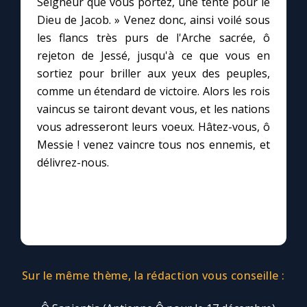
Seigneur que vous portez, une tente pour le
Dieu de Jacob. » Venez donc, ainsi voilé sous
les flancs très purs de l'Arche sacrée, ô
Marie qui défait les nœuds
rejeton de Jessé, jusqu'à ce que vous en
sortiez pour briller aux yeux des peuples,
Me consacrer à Jésus par Marie
comme un étendard de victoire. Alors les rois
vaincus se tairont devant vous, et les nations
Mes intentions de prière
vous adresseront leurs voeux. Hâtez-vous, ô
Messie ! venez vaincre tous nos ennemis, et
Une Minute avec Marie
délivrez-nous.
Une neuvaine
◼︎
À la une
1000 Raisons de Croire
Sur le même thème, la rédaction vous conseille :