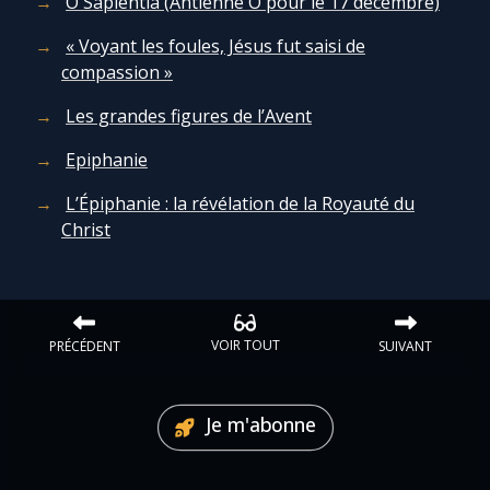
Ô Sapientia (Antienne Ô pour le 17 décembre)
Chapelet pour le monde
« Voyant les foules, Jésus fut saisi de
Contact
compassion »
Les grandes figures de l’Avent
Faire un don
Epiphanie
Marie de Nazareth
L’Épiphanie : la révélation de la Royauté du
Christ
VOIR TOUT
PRÉCÉDENT
SUIVANT
Je m'abonne