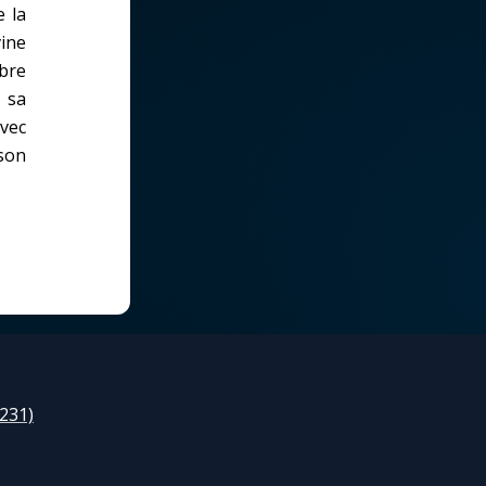
e la
vine
bre
é sa
avec
 son
1231)