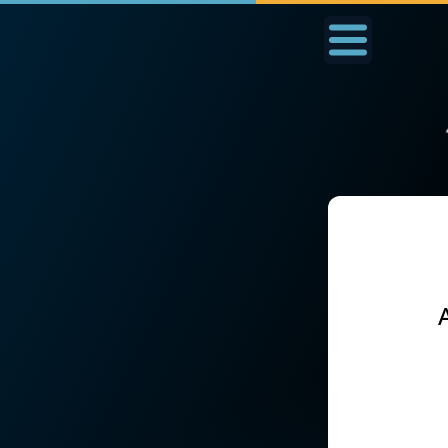
Accueil
La Messe
Aujourd'hui
Nous
◼︎
1000 Raisons de Croire
◼︎
Prier au quotidien
L'actualité de la
Avec Thérèse de Li
semaine
L'Évangile chaque j
La chaîne Youtube
Les premiers same
La newsletter
du mois