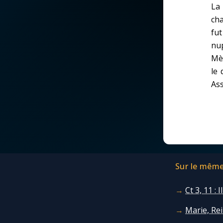
La 
La vidéo de la semaine
Marie qui défait les
cha
nœuds
fut
nup
Le compte Tiktok
Me consacrer à Jé
Mèr
par Marie
le 
Le magazine
As
Mes intentions de
Le site internet
prière
Questions-réponses
Une Minute avec M
Sur le même 
Une neuvaine
Ct 3, 11 :
Marie, Re