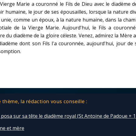
Faire un don
Vierge Marie a couronné le Fils de Dieu avec le diadème d
ir humaine, le jour de ses épousailles, lorsque la nature di
 unie, comme un époux, à la nature humaine, dans la cham
Marie de Nazareth
tiale de la Vierge Marie. Aujourd'hui, le Fils a couronn
sus
e du diadème de la gloire céleste. Venez, admirez la Mère 
diadème dont son Fils l'a couronnée, aujourd'hui, jour de
somption.
arie
thème, la rédaction vous conseille :
 Il posa sur sa tête le diadème royal (St Antoine de Padoue + 
ine et mère