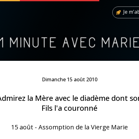
Je m'
 soutenir
À propos
Facebook
Infos légales
◼︎
À la une
Dimanche 15 août 2010
sieux
1000 Raisons de Croire
Admirez la Mère avec le diadème dont so
Fils l'a couronné
our
Chapelet pour le monde
dis
Contact
15 août - Assomption de la Vierge Marie