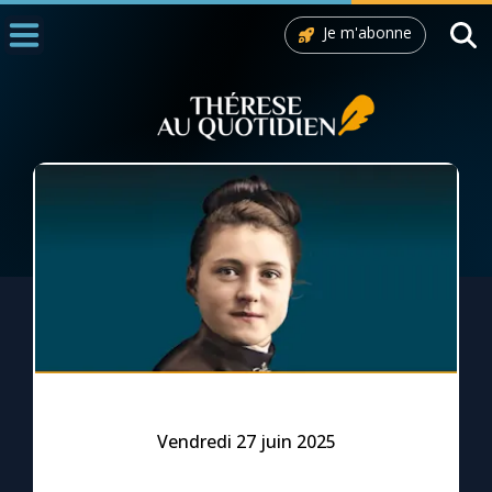
Je m'abonne
Accueil
La Messe
Aujourd'hui
Nous souten
◼︎
1000 Raisons de Croire
L'actualité de la semaine
La chaîne Youtube
La newsletter
Vendredi 27 juin 2025
La vidéo de la semaine