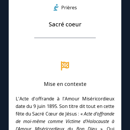
Prières
Le compte Tiktok
Sacré coeur
Le magazine
Le site internet
Questions-réponses
Mise en contexte
◼︎
Prier au quotidien
Avec Thérèse de Lisieux
L'Acte d'offrande à l'Amour Miséricordieux
date du 9 juin 1895. Son titre dit tout en cette
L'Évangile chaque jour
fête du Sacré Cœur de Jésus : «
Acte d'offrande
de moi-même comme Victime d'Holocauste à
l'Amour Miséricordieux du Bon Dieu
». Qui
Les premiers samedis du mois