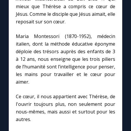
mieux que Thérèse a compris ce cœur de
Jésus. Comme le disciple que Jésus aimait, elle
Marie qui défait les nœuds
reposait sur son cœur.
Me consacrer à Jésus par Marie
Maria Montessori (1870-1952), médecin
italien, dont la méthode éducative éponyme
Mes intentions de prière
déploie des trésors auprès des enfants de 3
à 12 ans, nous enseigne que les trois piliers
Une Minute avec Marie
de l’humanité sont l’intelligence pour penser,
les mains pour travailler et le cœur pour
aimer.
Une neuvaine
Ce cœur, il nous appartient avec Thérèse, de
l'ouvrir toujours plus, non seulement pour
◼︎
À la une
nous-mêmes, mais aussi et surtout pour les
1000 Raisons de Croire
autres.