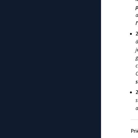
p
l
a
j
g
c
C
s
s
d
Pri