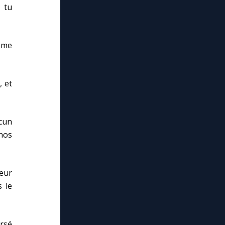
 tu
même
, et
cun
nos
eur
s le
rsé