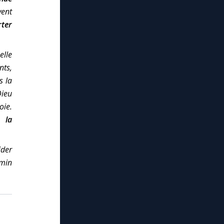
vent
rter
elle
nts,
s la
Dieu
oie.
 la
ider
emin