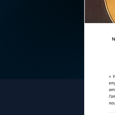
La vidéo de la semaine
Marie qui défait les
nœuds
Le compte Tiktok
Me consacrer à Jé
par Marie
Le magazine
N
Mes intentions de
Le site internet
prière
Questions-réponses
Une Minute avec M
«
V
emp
Une neuvaine
amo
l’a
nou