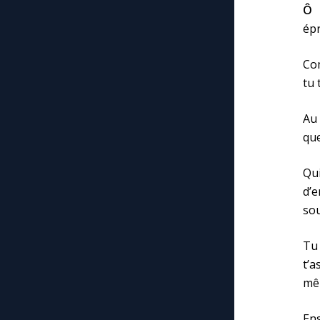
Ô 
épr
Com
tu 
Au 
que
Qu
d’
sou
Tu
t’a
mêm
Ens