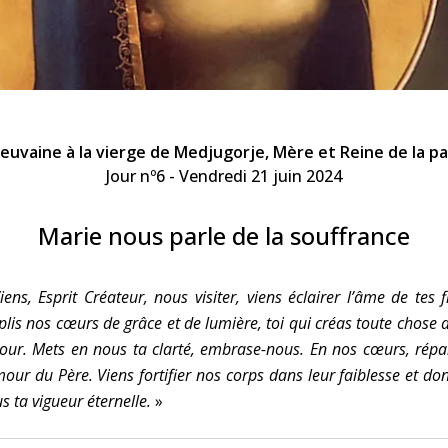
Faire un don
Marie de Nazareth
sus
euvaine à la vierge de Medjugorje, Mère et Reine de la pa
Jour nº6 - Vendredi 21 juin 2024
Marie nous parle de la souffrance
arie
iens, Esprit Créateur, nous visiter, viens éclairer l’âme de tes fi
lis nos cœurs de grâce et de lumière, toi qui créas toute chose 
ur. Mets en nous ta clarté, embrase-nous. En nos cœurs, rép
mour du Père. Viens fortifier nos corps dans leur faiblesse et do
s ta vigueur éternelle.
»