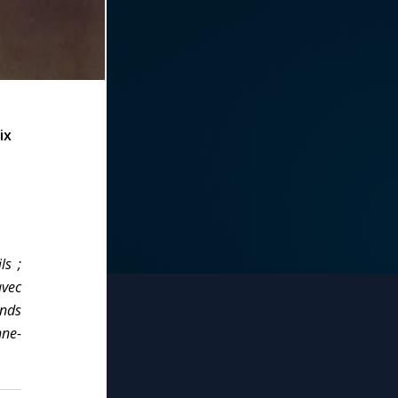
ix
ls
;
avec
ands
nne-