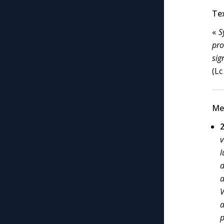
Tex
«
S
pro
sig
(Lc
Me
v
l
d
a
V
a
p