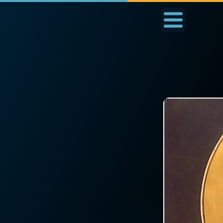
Accueil
La Messe
Aujourd'hui
Nous
◼︎
1000 Raisons de Croire
◼︎
Prier au quotidien
L'actualité de la
Avec Thérèse de Li
semaine
L'Évangile chaque j
La chaîne Youtube
Les premiers same
La newsletter
du mois