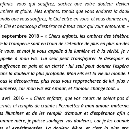
nfants, vous qui souffrez, sachez que votre douleur devie
umière et gloire. Mes enfants, tandis que vous endurez la doul
andis que vous souffrez, le Ciel entre en vous, et vous donnez un
e Ciel et beaucoup d’espérance à tous ceux qui vous entourent.
»
2 septembre 2018
–
«
Chers enfants, les ombres des ténèbre
e la tromperie sont en train de s’étendre de plus en plus au-de
e vous, et moi je vous appelle à la lumière et à la vérité, je 
ppelle à mon Fils. Lui seul peut transfigurer le désespoir e
ouffrance en paix et en clarté ; lui seul peut donner l’espér
ans la douleur la plus profonde. Mon Fils est la vie du monde. 
ous le découvrirez, plus vous vous rapprocherez de lui, plus 
’aimerez, car mon Fils est Amour, et l’amour change tout
.
»
 avril 2016
–
«
Chers enfants, que vos cœurs ne soient pas d
ermés ni remplis de crainte !
Permettez à mon amour maternel
es illuminer et de les remplir d’amour et d’espérance afin 
omme mère, je puisse soulager vos douleurs, car je les connais
es ai expérimentées.
La douleur élève, et c’est la plus gr