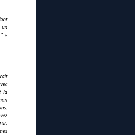
fant
a un
 "
»
rait
avec
é la
 mon
ons.
evez
eur,
 mes