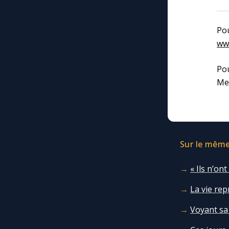
Po
ww
Pou
Med
Sur le même 
« Ils n’on
La vie rep
Voyant sa