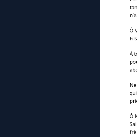
tan
n’e
Ô V
Fils
À t
pou
abo
Ne 
qui
pri
Ô M
Sa
frè