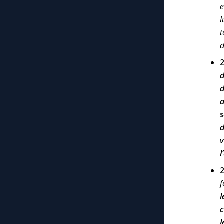
e
l
t
d
d
d
a
s
d
v
l
2
f
l
c
l