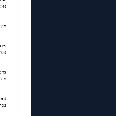
cret
ivin
nces
uit
ons
t’en
prit
nos