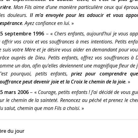
rière
. Mon Fils aime d’une manière particulière ceux qui éprou
des douleurs.
Il m’a envoyée pour les adoucir et vous appo
’espérance
. Ayez confiance en lui.
»
25 septembre 1996
–
«
Chers enfants, aujourd’hui je vous app
̀ offrir vos croix et vos souffrances à mes intentions. Petits enfa
e suis votre Mère et je désire vous aider en demandant pour vou
râce auprès de Dieu. Petits enfants, offrez vos souffrances à 
omme un don, afin qu’elles deviennent une magnifique fleur de j
’est pourquoi, petits enfants,
priez pour comprendre que
ouffrance peut devenir joie et la Croix le chemin de la joie
.
»
25 mars 2006
–
«
Courage, petits enfants ! J’ai décidé de vous gu
ur le chemin de la sainteté. Renoncez au péché et prenez le ch
u salut, chemin que mon Fils a choisi.
»
ère du jour