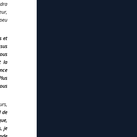
ndra
eur,
 peu
s et
ssus
vous
t la
ance
Plus
vous
urs,
 de
que,
, je
ande