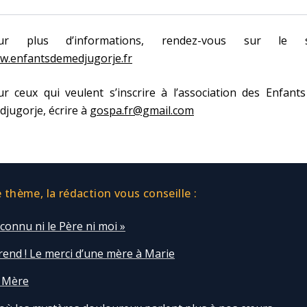
ur plus d’informations, rendez-vous sur le s
w.enfantsdemedjugorje.fr
r ceux qui veulent s’inscrire à l’association des Enfant
jugorje, écrire à
gospa.fr@gmail.com
thème, la rédaction vous conseille :
t connu ni le Père ni moi »
rend ! Le merci d’une mère à Marie
 Mère