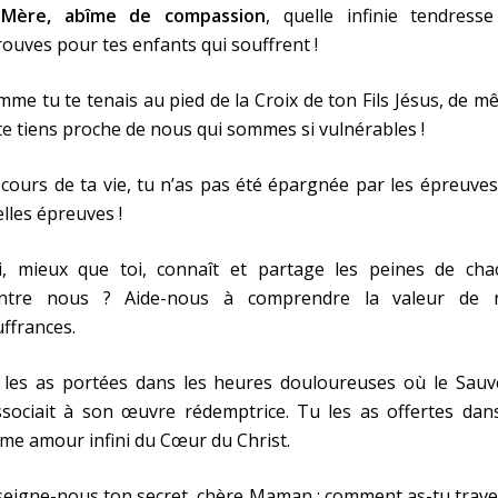
Mère, abîme de compassion
, quelle infinie tendresse
ouves pour tes enfants qui souffrent !
me tu te tenais au pied de la Croix de ton Fils Jésus, de 
te tiens proche de nous qui sommes si vulnérables !
cours de ta vie, tu n’as pas été épargnée par les épreuves
lles épreuves !
i, mieux que toi, connaît et partage les peines de cha
entre nous ? Aide-nous à comprendre la valeur de 
ffrances.
 les as portées dans les heures douloureuses où le Sauv
ssociait à son œuvre rédemptrice. Tu les as offertes dan
e amour infini du Cœur du Christ.
eigne-nous ton secret, chère Maman : comment as-tu trave