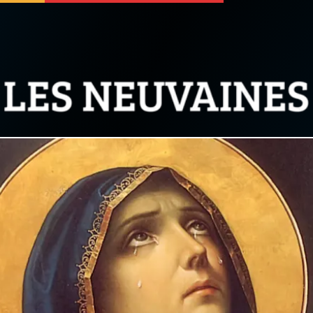
 soutenir
À propos
Facebook
Infos légales
◼︎
À la une
sieux
1000 Raisons de Croire
our
Chapelet pour le monde
dis
Contact