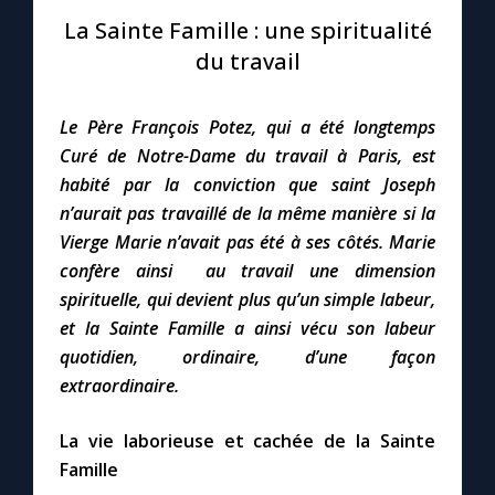
La Sainte Famille : une spiritualité
Le compte Tiktok
du travail
Le magazine
Le Père François Potez, qui a été longtemps
Curé de Notre-Dame du travail à Paris, est
Le site internet
habité par la conviction que saint Joseph
n’aurait pas travaillé de la même manière si la
Vierge Marie n’avait pas été à ses côtés. Marie
Questions-réponses
confère ainsi au travail une dimension
spirituelle, qui devient plus qu’un simple labeur,
◼︎
Prier au quotidien
et la Sainte Famille a ainsi vécu son labeur
quotidien, ordinaire, d’une façon
Avec Thérèse de Lisieux
extraordinaire.
L'Évangile chaque jour
La vie laborieuse et cachée de la Sainte
Famille
Les premiers samedis du mois