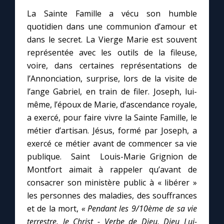
La Sainte Famille a vécu son humble
quotidien dans une communion d’amour et
Marie qui défait les nœuds
dans le secret. La Vierge Marie est souvent
représentée avec les outils de la fileuse,
Me consacrer à Jésus par Marie
voire, dans certaines représentations de
l’Annonciation, surprise, lors de la visite de
Mes intentions de prière
l’ange Gabriel, en train de filer. Joseph, lui-
même, l’époux de Marie, d’ascendance royale,
Une Minute avec Marie
a exercé, pour faire vivre la Sainte Famille, le
métier d’artisan. Jésus, formé par Joseph, a
Une neuvaine
exercé ce métier avant de commencer sa vie
publique. Saint Louis-Marie Grignion de
Montfort aimait à rappeler qu’avant de
◼︎
À la une
consacrer son ministère public à « libérer »
les personnes des maladies, des souffrances
1000 Raisons de Croire
et de la mort,
« Pendant les 9/10ème de sa vie
terrestre, le Christ - Verbe de Dieu, Dieu Lui-