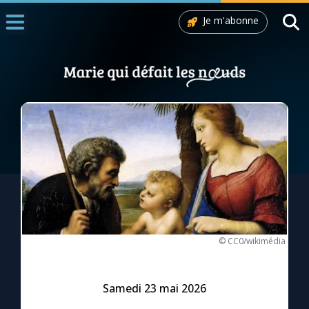
Je m'abonne
Accueil
La Messe
Aujourd'hui
Nous souten
◼︎
1000 Raisons de Croire
L'actualité de la semaine
La chaîne Youtube
© CC0/wikimédia
La newsletter
Samedi 23 mai 2026
La vidéo de la semaine