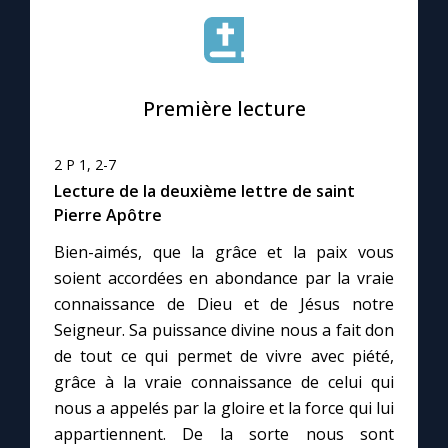
Le compte Tiktok
Première lecture
Le magazine
Le site internet
2 P 1, 2-7
Lecture de la deuxième lettre de saint
Pierre Apôtre
Questions-réponses
Bien-aimés, que la grâce et la paix vous
soient accordées en abondance par la vraie
◼︎
Prier au quotidien
connaissance de Dieu et de Jésus notre
Seigneur. Sa puissance divine nous a fait don
Avec Thérèse de Lisieux
de tout ce qui permet de vivre avec piété,
grâce à la vraie connaissance de celui qui
L'Évangile chaque jour
nous a appelés par la gloire et la force qui lui
appartiennent. De la sorte nous sont
Les premiers samedis du mois