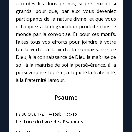
accordés les dons promis, si précieux et si
grands, pour que, par eux, vous deveniez
Marie qui défait les nœuds
participants de la nature divine, et que vous
échappiez à la dégradation produite dans le
Me consacrer à Jésus par Marie
monde par la convoitise. Et pour ces motifs,
faites tous vos efforts pour joindre à votre
foi la vertu, à la vertu la connaissance de
Mes intentions de prière
Dieu, à la connaissance de Dieu la maîtrise de
soi, à la maîtrise de soi la persévérance, à la
Une Minute avec Marie
persévérance la piété, à la piété la fraternité,
à la fraternité l’amour.
Une neuvaine
Psaume
◼︎
À la une
Ps 90 (90), 1-2, 14-15ab, 15c-16
1000 Raisons de Croire
Lecture du livre des Psaumes