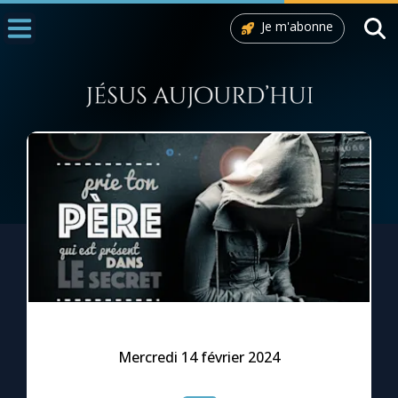
Je m'abonne
Accueil
La Messe
Aujourd'hui
Nous souten
◼︎
1000 Raisons de Croire
L'actualité de la semaine
La chaîne Youtube
La newsletter
Mercredi 14 février 2024
La vidéo de la semaine