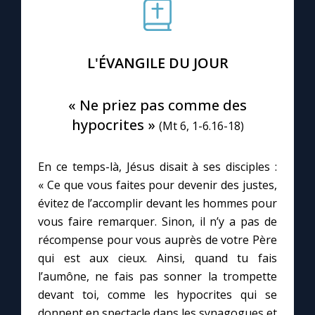
Le compte Tiktok
L'ÉVANGILE DU JOUR
Le magazine
« Ne priez pas comme des
Le site internet
hypocrites »
(Mt 6, 1-6.16-18)
Questions-réponses
En ce temps-là, Jésus disait à ses disciples :
« Ce que vous faites pour devenir des justes,
évitez de l’accomplir devant les hommes pour
◼︎
Prier au quotidien
vous faire remarquer. Sinon, il n’y a pas de
Avec Thérèse de Lisieux
récompense pour vous auprès de votre Père
qui est aux cieux. Ainsi, quand tu fais
L'Évangile chaque jour
l’aumône, ne fais pas sonner la trompette
devant toi, comme les hypocrites qui se
donnent en spectacle dans les synagogues et
Les premiers samedis du mois