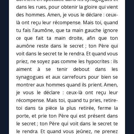
dans les rues, pour obtenir la gloire qui vient
des hommes. Amen, je vous le déclare : ceux-
Marie qui défait les nœuds
là ont reçu leur récompense. Mais toi, quand
tu fais l’aumône, que ta main gauche ignore
Me consacrer à Jésus par Marie
ce que fait ta main droite, afin que ton
aumône reste dans le secret ; ton Père qui
Mes intentions de prière
voit dans le secret te le rendra. Et quand vous
priez, ne soyez pas comme les hypocrites : ils
Une Minute avec Marie
aiment à se tenir debout dans les
synagogues et aux carrefours pour bien se
montrer aux hommes quand ils prient. Amen,
Une neuvaine
je vous le déclare : ceux-là ont reçu leur
récompense. Mais toi, quand tu pries, retire-
◼︎
À la une
toi dans ta pièce la plus retirée, ferme la
porte, et prie ton Père qui est présent dans
1000 Raisons de Croire
le secret ; ton Père qui voit dans le secret te
le rendra. Et quand vous jeûnez, ne prenez