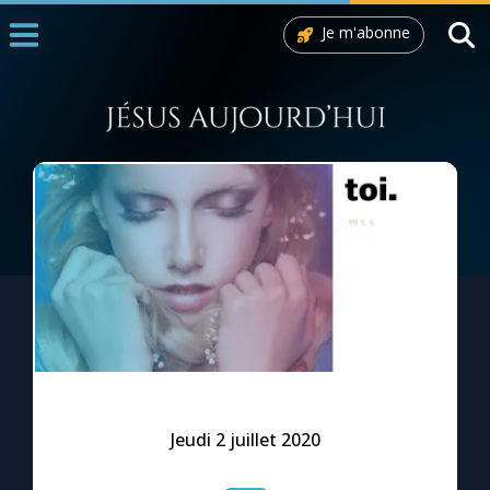
Je m'abonne
Accueil
La Messe
Aujourd'hui
Nous souten
◼︎
1000 Raisons de Croire
L'actualité de la semaine
La chaîne Youtube
La newsletter
Jeudi 2 juillet 2020
La vidéo de la semaine