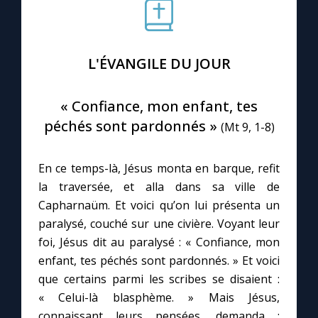
Le compte Tiktok
L'ÉVANGILE DU JOUR
Le magazine
« Confiance, mon enfant, tes
Le site internet
péchés sont pardonnés »
(Mt 9, 1-8)
Questions-réponses
En ce temps-là, Jésus monta en barque, refit
la traversée, et alla dans sa ville de
Capharnaüm. Et voici qu’on lui présenta un
◼︎
Prier au quotidien
paralysé, couché sur une civière. Voyant leur
Avec Thérèse de Lisieux
foi, Jésus dit au paralysé : « Confiance, mon
enfant, tes péchés sont pardonnés. » Et voici
L'Évangile chaque jour
que certains parmi les scribes se disaient :
« Celui-là blasphème. » Mais Jésus,
connaissant leurs pensées, demanda :
Les premiers samedis du mois