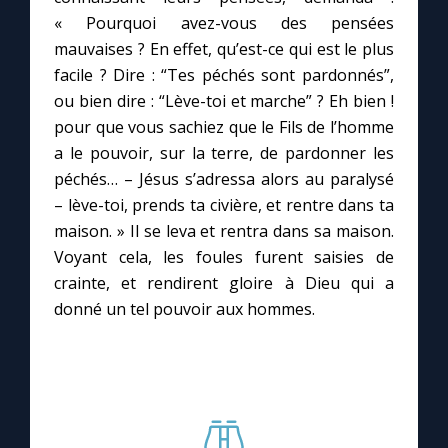
« Pourquoi avez-vous des pensées
mauvaises ? En effet, qu’est-ce qui est le plus
Marie qui défait les nœuds
facile ? Dire : “Tes péchés sont pardonnés”,
ou bien dire : “Lève-toi et marche” ? Eh bien !
Me consacrer à Jésus par Marie
pour que vous sachiez que le Fils de l’homme
a le pouvoir, sur la terre, de pardonner les
Mes intentions de prière
péchés… – Jésus s’adressa alors au paralysé
– lève-toi, prends ta civière, et rentre dans ta
Une Minute avec Marie
maison. » Il se leva et rentra dans sa maison.
Voyant cela, les foules furent saisies de
crainte, et rendirent gloire à Dieu qui a
Une neuvaine
donné un tel pouvoir aux hommes.
◼︎
À la une
1000 Raisons de Croire