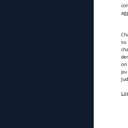
co
agg
Tou
Cha
su 
cha
dem
on 
pu
Jud
Lir