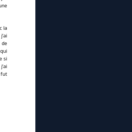
une
c la
j’ai
 de
 qui
 si
j’ai
fut