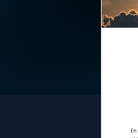
La vidéo de la semaine
Marie qui défait les
nœuds
Le compte Tiktok
Me consacrer à Jé
par Marie
Le magazine
Mes intentions de
Le site internet
prière
Questions-réponses
Une Minute avec M
Une neuvaine
En 