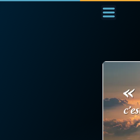
Accueil
La Messe
Aujourd'hui
Nous
◼︎
1000 Raisons de Croire
◼︎
Prier au quotidien
L'actualité de la
Avec Thérèse de Li
semaine
L'Évangile chaque j
La chaîne Youtube
Les premiers same
La newsletter
du mois