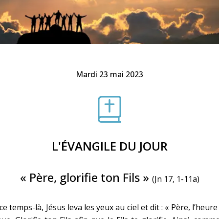
Faire un don
Marie de Nazareth
sus
Mardi 23 mai 2023
arie
L'ÉVANGILE DU JOUR
« Père, glorifie ton Fils »
(Jn 17, 1-11a)
ce temps-là, Jésus leva les yeux au ciel et dit : « Père, l’heure