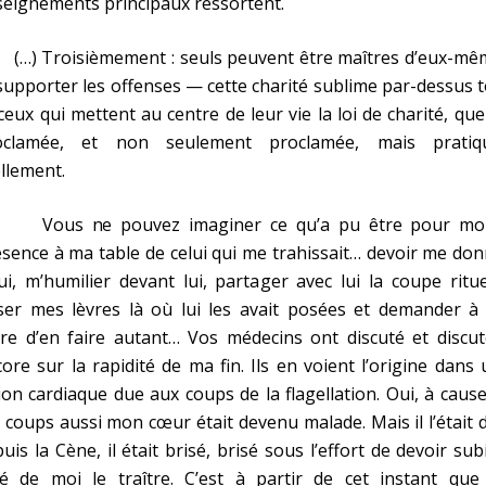
eignements principaux ressortent.
) Troisièmement : seuls peuvent être maîtres d’eux-mê
supporter les offenses — cette charité sublime par-dessus 
eux qui mettent au centre de leur vie la loi de charité, que 
oclamée, et non seulement proclamée, mais pratiq
llement.
us ne pouvez imaginer ce qu’a pu être pour moi
sence à ma table de celui qui me trahissait… devoir me do
ui, m’humilier devant lui, partager avec lui la coupe ritue
ser mes lèvres là où lui les avait posées et demander à
re d’en faire autant… Vos médecins ont discuté et discut
ore sur la rapidité de ma fin. Ils en voient l’origine dans
ion cardiaque due aux coups de la flagellation. Oui, à caus
 coups aussi mon cœur était devenu malade. Mais il l’était 
uis la Cène, il était brisé, brisé sous l’effort de devoir sub
é de moi le traître. C’est à partir de cet instant que j