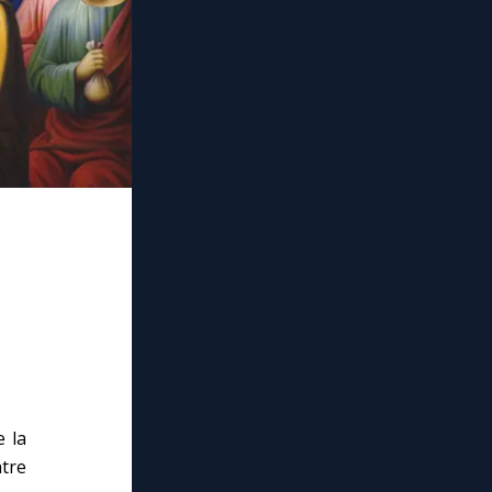
 la
atre