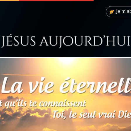
Je m'
 soutenir
À propos
Facebook
Infos légales
◼︎
À la une
sieux
1000 Raisons de Croire
our
Chapelet pour le monde
dis
Contact