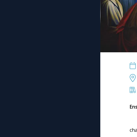
En
« 
cha