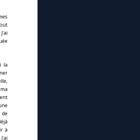
mes
tout
j’ai
uée
 la
nner
lle,
 ma
ent
 une
e de
déjà
ir à
’ai