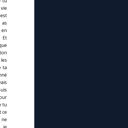
e tu
vie
’est
u as
 en
 Et
que
 ton
les
é ta
onné
ais
suis
pour
e tu
t ce
e ne
, je