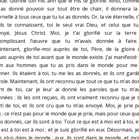
ue. Glorifie ton Fils afin que le Fils te glorifie. Ainsi, comm
 as donné pouvoir sur tout être de chair, il donnera la 
rnelle à tous ceux que tu lui as donnés. Or, la vie éternelle, c
ils te connaissent, toi le seul vrai Dieu, et celui que t
voyé, Jésus Christ. Moi, je t’ai glorifié sur la terre
complissant l’œuvre que tu m’avais donnée à faire.
ntenant, glorifie-moi auprès de toi, Père, de la gloire 
vais auprès de toi avant que le monde existe. J’ai manifesté
m aux hommes que tu as pris dans le monde pour me 
ner. Ils étaient à toi, tu me les as donnés, et ils ont gard
ole. Maintenant, ils ont reconnu que tout ce que tu m’as d
ent de toi, car je leur ai donné les paroles que tu m’av
nées : ils les ont reçues, ils ont vraiment reconnu que je 
ti de toi, et ils ont cru que tu m’as envoyé. Moi, je prie 
 ; ce n’est pas pour le monde que je prie, mais pour ceux qu
s donnés, car ils sont à toi. Tout ce qui est à moi est à toi, e
 est à toi est à moi ; et je suis glorifié en eux. Désormais, j
s plus dans le monde ; eux, ils sont dans le monde, et moi