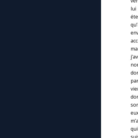
ven
lui
éte
qu’
en
ac
mai
j’a
no
don
par
vi
don
sor
eux
m’a
qui
sui