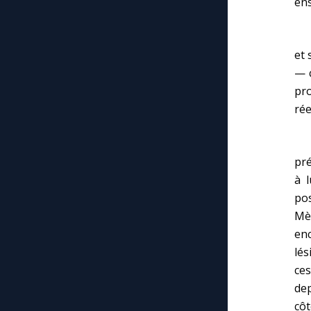
ens
(…
et 
— c
pr
rée
Vo
pré
à l
po
Mè
enc
lés
ces
dep
côt