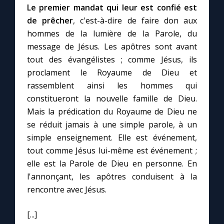
Le premier mandat qui leur est confié est
de prêcher
, c'est-à-dire de faire don aux
Marie qui défait les nœuds
hommes de la lumière de la Parole, du
message de Jésus. Les apôtres sont avant
Me consacrer à Jésus par Marie
tout des évangélistes ; comme Jésus, ils
proclament le Royaume de Dieu et
Mes intentions de prière
rassemblent ainsi les hommes qui
constitueront la nouvelle famille de Dieu.
Mais la prédication du Royaume de Dieu ne
Une Minute avec Marie
se réduit jamais à une simple parole, à un
simple enseignement. Elle est événement,
Une neuvaine
tout comme Jésus lui-même est événement ;
elle est la Parole de Dieu en personne. En
l'annonçant, les apôtres conduisent à la
◼︎
À la une
rencontre avec Jésus.
1000 Raisons de Croire
[...]