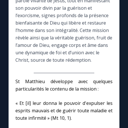
parole vivante de Jésus, tout en manifestant
son pouvoir divin par la guérison et
Le compte Tiktok
l’exorcisme, signes profonds de la présence
bienfaisante de Dieu qui libère et restaure
Le magazine
l’homme dans son intégralité. Cette mission
révèle ainsi que la véritable guérison, fruit de
l’amour de Dieu, engage corps et âme dans
Le site internet
une dynamique de foi et d’union avec le
Christ, source de toute rédemption.
Questions-réponses
St Matthieu développe avec quelques
◼︎
Prier au quotidien
particularités le contenu de la mission :
Avec Thérèse de Lisieux
« Et [il] leur donna le pouvoir d'expulser les
esprits mauvais et de guérir toute maladie et
L'Évangile chaque jour
toute infirmité » (Mt 10, 1).
Les premiers samedis du mois