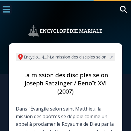
Accueil
La Messe
Aujourd'hui
Nous souten
Encyclopédie mariale
›
[...]
›
La mission des disciples selon Joseph Ratz
▾
◼︎
1000 Raisons de Croire
La mission des disciples selon
L'actualité de la semaine
Joseph Ratzinger / Benoît XVI
(2007)
La chaîne Youtube
Dans l’Évangile selon saint Matthieu, la
La newsletter
mission des apôtres se déploie comme un
appel à proclamer le Royaume de Dieu par la
La vidéo de la semaine