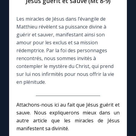
Jésus guérit et sauve (Mt 8-9)
Le compte Tiktok
Les miracles de Jésus dans l’évangile de
Matthieu révèlent sa puissance divine à
Le magazine
guérir et sauver, manifestant ainsi son
amour pour les exclus et sa mission
Le site internet
rédemptrice. Par la foi des personnages
rencontrés, nous sommes invités à
contempler le mystère du Christ, qui prend
Questions-réponses
sur lui nos infirmités pour nous offrir la vie
en plénitude.
◼︎
Prier au quotidien
Avec Thérèse de Lisieux
Attachons-nous ici au fait que Jésus guérit et
sauve. Nous expliquerons mieux dans un
L'Évangile chaque jour
autre article que les miracles de Jésus
manifestent sa divinité.
Les premiers samedis du mois