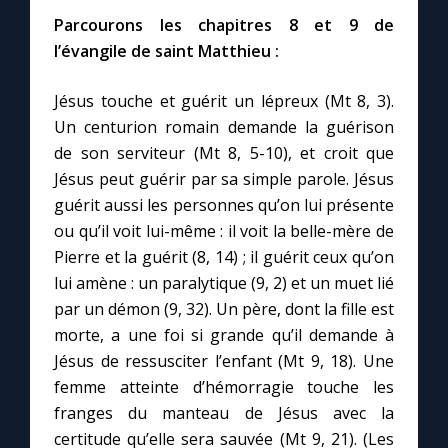
Parcourons les chapitres 8 et 9 de
l’évangile de saint Matthieu :
Marie qui défait les nœuds
Jésus touche et guérit un lépreux (Mt 8, 3).
Me consacrer à Jésus par Marie
Un centurion romain demande la guérison
de son serviteur (Mt 8, 5-10), et croit que
Mes intentions de prière
Jésus peut guérir par sa simple parole. Jésus
guérit aussi les personnes qu’on lui présente
Une Minute avec Marie
ou qu’il voit lui-même : il voit la belle-mère de
Pierre et la guérit (8, 14) ; il guérit ceux qu’on
lui amène : un paralytique (9, 2) et un muet lié
Une neuvaine
par un démon (9, 32). Un père, dont la fille est
morte, a une foi si grande qu’il demande à
◼︎
À la une
Jésus de ressusciter l’enfant (Mt 9, 18). Une
femme atteinte d’hémorragie touche les
1000 Raisons de Croire
franges du manteau de Jésus avec la
certitude qu’elle sera sauvée (Mt 9, 21). (Les