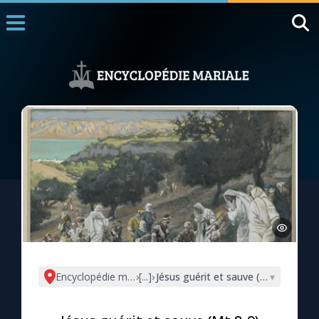
Accueil
La Messe
Aujourd'hui
Nous souten
◼︎
1000 Raisons de Croire
L'actualité de la semaine
La chaîne Youtube
La newsletter
Encyclopédie mariale
›
[...]
›
Jésus guérit et sauve (Mt 8-9)
▾
La vidéo de la semaine