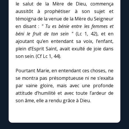
le salut de la Mère de Dieu, commença
aussitôt à prophétiser à son sujet et
Marie qui défait les nœuds
témoigna de la venue de la Mère du Seigneur
en disant :
" Tu es bénie entre les femmes et
Me consacrer à Jésus par Marie
béni le fruit de ton sein "
(Lc 1, 42), et en
ajoutant qu’en entendant sa voix, l’enfant,
plein d’Esprit Saint, avait exulté de joie dans
Mes intentions de prière
son sein. (Cf Lc 1, 44).
Une Minute avec Marie
Pourtant Marie, en entendant ces choses, ne
se montra pas présomptueuse ni ne s’exalta
Une neuvaine
par vaine gloire, mais avec une profonde
attitude d’humilité et avec toute l’ardeur de
son âme, elle a rendu grâce à Dieu.
◼︎
À la une
1000 Raisons de Croire