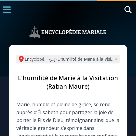
Accueil
La Messe
Aujourd'hui
Nous souten
Encyclopédie mariale
›
[...]
›
L'humilité de Marie à la Visitation (Ra
▾
◼︎
1000 Raisons de Croire
L'humilité de Marie à la Visitation
L'actualité de la semaine
(Raban Maure)
La chaîne Youtube
Marie, humble et pleine de grâce, se rend
auprès d’Élisabeth pour partager la joie de
La newsletter
porter le Fils de Dieu, témoignant ainsi que la
véritable grandeur s’exprime dans
La vidéo de la semaine