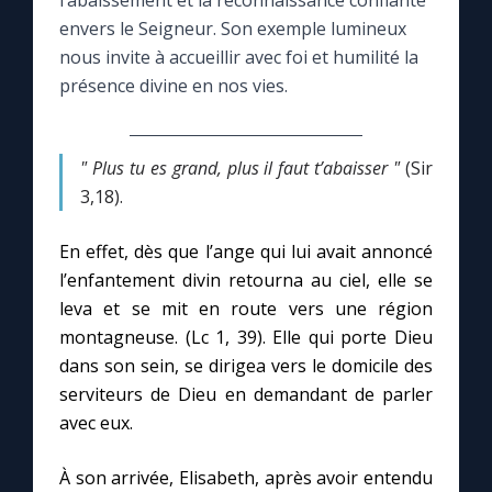
l’abaissement et la reconnaissance confiante
envers le Seigneur. Son exemple lumineux
Le compte Tiktok
nous invite à accueillir avec foi et humilité la
présence divine en nos vies.
Le magazine
" Plus tu es grand, plus il faut t’abaisser "
(Sir
Le site internet
3,18).
Questions-réponses
En effet, dès que l’ange qui lui avait annoncé
l’enfantement divin retourna au ciel, elle se
leva et se mit en route vers une région
◼︎
Prier au quotidien
montagneuse. (Lc 1, 39). Elle qui porte Dieu
Avec Thérèse de Lisieux
dans son sein, se dirigea vers le domicile des
serviteurs de Dieu en demandant de parler
avec eux.
L'Évangile chaque jour
À son arrivée, Elisabeth, après avoir entendu
Les premiers samedis du mois