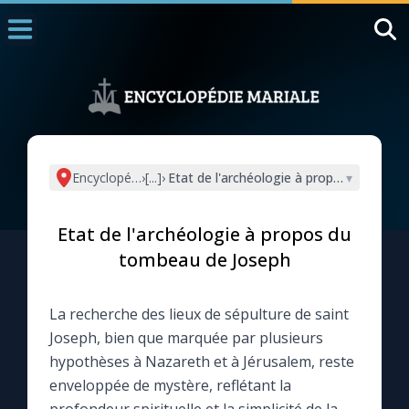
Accueil
La Messe
Aujourd'hui
Nous souten
Encyclopédie mariale
›
[...]
›
Etat de l'archéologie à propos du tomb
▾
◼︎
1000 Raisons de Croire
Etat de l'archéologie à propos du
L'actualité de la semaine
tombeau de Joseph
La chaîne Youtube
La recherche des lieux de sépulture de saint
Joseph, bien que marquée par plusieurs
La newsletter
hypothèses à Nazareth et à Jérusalem, reste
enveloppée de mystère, reflétant la
La vidéo de la semaine