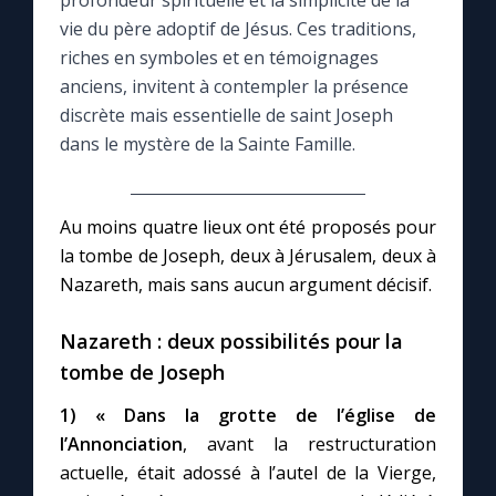
profondeur spirituelle et la simplicité de la
vie du père adoptif de Jésus. Ces traditions,
Le compte Tiktok
riches en symboles et en témoignages
anciens, invitent à contempler la présence
discrète mais essentielle de saint Joseph
Le magazine
dans le mystère de la Sainte Famille.
Le site internet
Au moins quatre lieux ont été proposés pour
Questions-réponses
la tombe de Joseph, deux à Jérusalem, deux à
Nazareth, mais sans aucun argument décisif.
◼︎
Prier au quotidien
Nazareth : deux possibilités pour la
Avec Thérèse de Lisieux
tombe de Joseph
1) « Dans la grotte de l’église de
L'Évangile chaque jour
l’Annonciation
, avant la restructuration
actuelle, était adossé à l’autel de la Vierge,
Les premiers samedis du mois