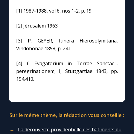
[1] 1987-1988, vol 6, nos 1-2, p. 19
[2] Jérusalem 1963
[3] P. GEYER, Itinera Hierosolymitana,
Vindobonae 1898, p. 241
[4] 6 Evagatorium in Terrae Sanctae…
peregrinationem, I, Stuttgartiae 1843, pp.
194.410.
Sur le même thème, la rédaction vous conseille :
La découverte providentielle des bâtiments du