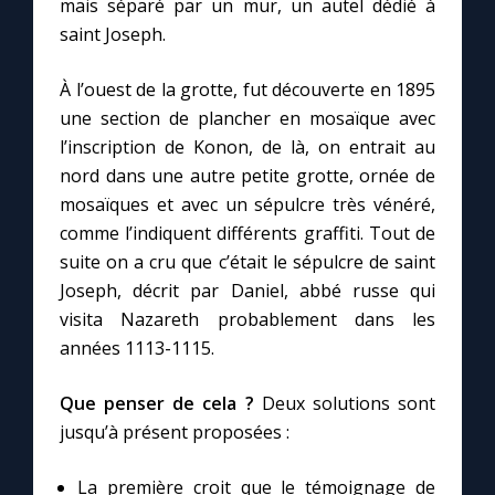
mais séparé par un mur, un autel dédié à
saint Joseph.
Marie qui défait les nœuds
À l’ouest de la grotte, fut découverte en 1895
une section de plancher en mosaïque avec
Me consacrer à Jésus par Marie
l’inscription de Konon, de là, on entrait au
nord dans une autre petite grotte, ornée de
Mes intentions de prière
mosaïques et avec un sépulcre très vénéré,
comme l’indiquent différents graffiti. Tout de
Une Minute avec Marie
suite on a cru que c’était le sépulcre de saint
Joseph, décrit par Daniel, abbé russe qui
Une neuvaine
visita Nazareth probablement dans les
années 1113-1115.
◼︎
À la une
Que penser de cela ?
Deux solutions sont
jusqu’à présent proposées :
1000 Raisons de Croire
La première croit que le témoignage de