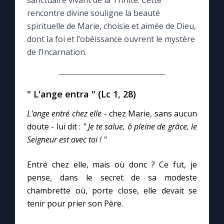
sanctuaire vivant de la Trinité. Cette
rencontre divine souligne la beauté
Le compte Tiktok
spirituelle de Marie, choisie et aimée de Dieu,
dont la foi et l’obéissance ouvrent le mystère
de l’Incarnation.
Le magazine
Le site internet
" L'ange entra " (Lc 1, 28)
Questions-réponses
L'ange entré chez elle
- chez Marie, sans aucun
doute - lui dit :
" Je te salue, ô pleine de grâce, le
Seigneur est avec toi ! "
◼︎
Prier au quotidien
Entré chez elle, mais où donc ? Ce fut, je
Avec Thérèse de Lisieux
pense, dans le secret de sa modeste
chambrette où, porte close, elle devait se
L'Évangile chaque jour
tenir pour prier son Père.
Les premiers samedis du mois