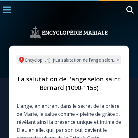
Accueil
La Messe
Aujourd'hui
Nous souten
Encyclopédie mariale
›
[...]
›
La salutation de l'ange selon saint Bern
▾
◼︎
1000 Raisons de Croire
La salutation de l'ange selon saint
L'actualité de la semaine
Bernard (1090-1153)
La chaîne Youtube
L’ange, en entrant dans le secret de la prière
de Marie, la salue comme « pleine de grâce »,
La newsletter
révélant ainsi la présence unique et intime de
Dieu en elle, qui, par son oui, devient le
La vidéo de la semaine