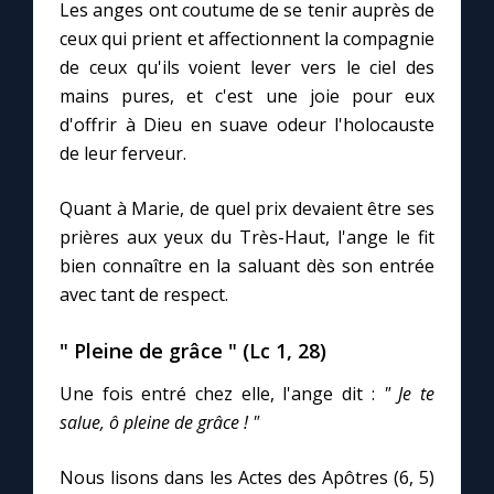
Les anges ont coutume de se tenir auprès de
ceux qui prient et affectionnent la compagnie
Marie qui défait les nœuds
de ceux qu'ils voient lever vers le ciel des
mains pures, et c'est une joie pour eux
Me consacrer à Jésus par Marie
d'offrir à Dieu en suave odeur l'holocauste
de leur ferveur.
Mes intentions de prière
Quant à Marie, de quel prix devaient être ses
prières aux yeux du Très-Haut, l'ange le fit
Une Minute avec Marie
bien connaître en la saluant dès son entrée
avec tant de respect.
Une neuvaine
" Pleine de grâce " (Lc 1, 28)
◼︎
À la une
Une fois entré chez elle, l'ange dit :
" Je te
salue, ô pleine de grâce ! "
1000 Raisons de Croire
Nous lisons dans les Actes des Apôtres (6, 5)