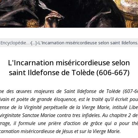
Faire un don
Marie de Nazareth
sus
Encyclopédie mariale
›
[...]
›
L'Incarnation miséricordieuse selon saint Ildefon
L'Incarnation miséricordieuse selon
saint Ildefonse de Tolède (606-667)
arie
ne des œuvres majeures de Saint Ildefonse de Tolède (607-6
ivain et poète de grande éloquence, est le traité qu’il écrivit pou
ense de la Virginité perpétuelle de la Vierge Marie, intitulé
Libe
virginitate Sanctae Mariae contra tres infideles
.
Au chapitre 2 de
rage, il formule une prière d’action de grâce qui a pour t
ncarnation miséricordieuse de Jésus et sur la Vierge Marie.