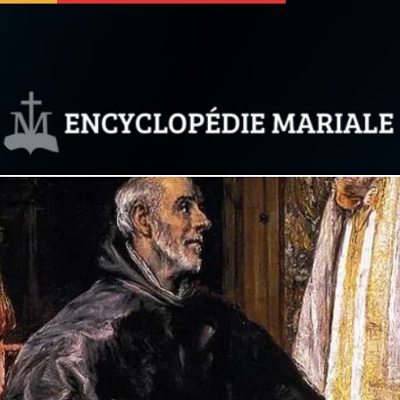
 soutenir
À propos
Facebook
Infos légales
◼︎
À la une
sieux
1000 Raisons de Croire
our
Chapelet pour le monde
dis
Contact