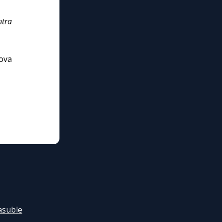
ntra
uova
hasuble