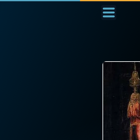
Accueil
La Messe
Aujourd'hui
Nous
◼︎
1000 Raisons de Croire
◼︎
Prier au quotidien
L'actualité de la
Avec Thérèse de Li
semaine
L'Évangile chaque j
La chaîne Youtube
Les premiers same
La newsletter
du mois