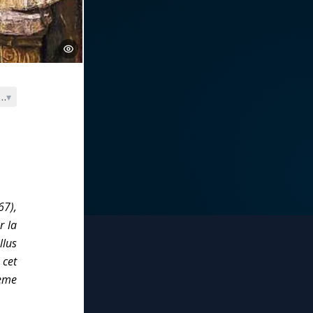
se de Tolède (606-667)
▾
67),
r la
llus
 cet
hème