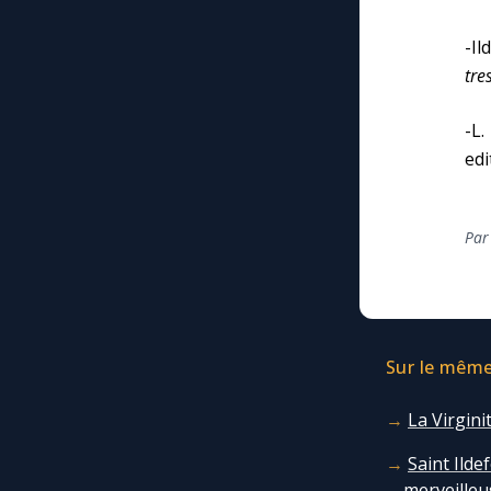
-I
tre
-L
edi
Par
Sur le même 
La Virgini
Saint Ilde
merveilleu