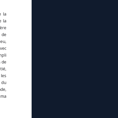
e la
e la
mère
 de
eu,
avec
mpli
s de
tié,
 les
 du
de,
r ma