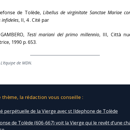
ldefonse de Tolède,
Libellus de virginitate Sanctae Mariae co
s infideles
, II, 4 . Cité par
. GAMBERO,
Testi mariani del primo millennio
, III, Città n
trice, 1990 p. 653.
 L’équipe de MDN.
thème, la rédaction vous conseille :
té perpétuelle de la Vierge avec st Ildephone de Tolède
fonse de Tolède (606-667) voit la Vierge qui le revêt d’une c
se