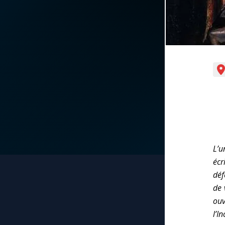
La vidéo de la semaine
Marie qui défait les
nœuds
Le compte Tiktok
Me consacrer à Jé
par Marie
Le magazine
Mes intentions de
Le site internet
prière
Questions-réponses
Une Minute avec M
L’u
écr
Une neuvaine
déf
de 
ouv
l’I