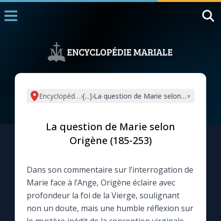
Accueil
La Messe
Aujourd'hui
Nous souten
Encyclopédie mariale
›
[...]
›
La question de Marie selon Origène (1
▾
◼︎
1000 Raisons de Croire
La question de Marie selon
L'actualité de la semaine
Origène (185-253)
La chaîne Youtube
Dans son commentaire sur l’interrogation de
Marie face à l’Ange, Origène éclaire avec
La newsletter
profondeur la foi de la Vierge, soulignant
non un doute, mais une humble réflexion sur
La vidéo de la semaine