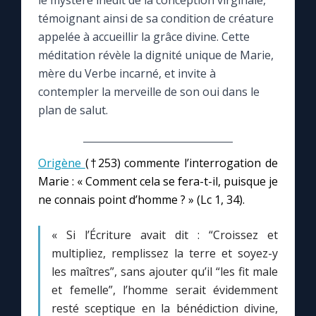
le mystère inédit de la conception virginale,
témoignant ainsi de sa condition de créature
Le compte Tiktok
appelée à accueillir la grâce divine. Cette
méditation révèle la dignité unique de Marie,
mère du Verbe incarné, et invite à
Le magazine
contempler la merveille de son oui dans le
plan de salut.
Le site internet
Questions-réponses
Origène
(†253) commente l’interrogation de
Marie : « Comment cela se fera-t-il, puisque je
ne connais point d’homme ? » (Lc 1, 34).
◼︎
Prier au quotidien
Avec Thérèse de Lisieux
« Si l’Écriture avait dit : “Croissez et
multipliez, remplissez la terre et soyez-y
les maîtres”, sans ajouter qu’il “les fit male
L'Évangile chaque jour
et femelle”, l’homme serait évidemment
resté sceptique en la bénédiction divine,
Les premiers samedis du mois