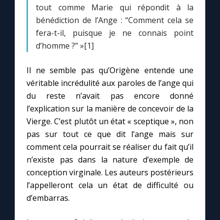
tout comme Marie qui répondit à la
bénédiction de l’Ange : “Comment cela se
Marie qui défait les nœuds
fera-t-il, puisque je ne connais point
d’homme ?” »[1]
Me consacrer à Jésus par Marie
Il ne semble pas qu’Origène entende une
véritable incrédulité aux paroles de l’ange qui
Mes intentions de prière
du reste n’avait pas encore donné
l’explication sur la manière de concevoir de la
Une Minute avec Marie
Vierge. C’est plutôt un état « sceptique », non
pas sur tout ce que dit l’ange mais sur
Une neuvaine
comment cela pourrait se réaliser du fait qu’il
n’existe pas dans la nature d’exemple de
conception virginale. Les auteurs postérieurs
◼︎
À la une
l’appelleront cela un état de difficulté ou
1000 Raisons de Croire
d’embarras.