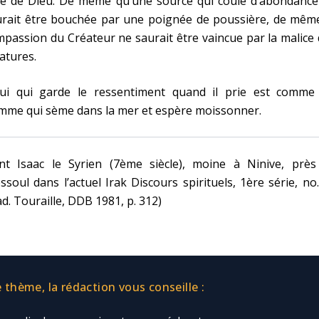
tié de Dieu. De même qu’une source qui coule d’abondance
urait être bouchée par une poignée de poussière, de même
passion du Créateur ne saurait être vaincue par la malice
atures.
lui qui garde le ressentiment quand il prie est comme
mme qui sème dans la mer et espère moissonner.
int Isaac le Syrien (7ème siècle), moine à Ninive, près
soul dans l’actuel Irak Discours spirituels, 1ère série, no
ad. Touraille, DDB 1981, p. 312)
thème, la rédaction vous conseille :