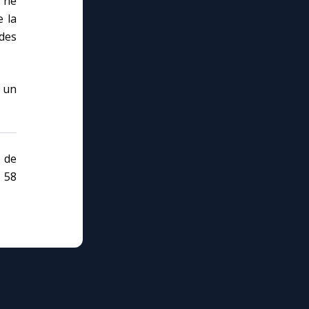
 ne
 la
 des
 un
 de
. 58