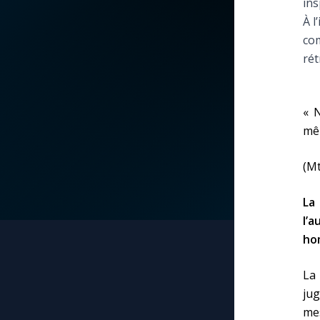
ins
À l
La vidéo de la semaine
Marie qui défait les
com
nœuds
rét
Le compte Tiktok
Me consacrer à Jé
par Marie
Le magazine
« 
mêm
Mes intentions de
Le site internet
prière
(Mt
Questions-réponses
Une Minute avec M
La
l’a
ho
Une neuvaine
La 
jug
mes