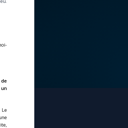
ieu.
oi-
 de
 un
. Le
’une
te,