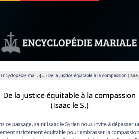
 soutenir
À propos
Facebook
Infos légales
Encyclopédie mariale
›
[...]
›
De la justice équitable à la compassion (Isaac
◼︎
À la une
sieux
1000 Raisons de Croire
De la justice équitable à la compassion
(Isaac le S.)
our
Chapelet pour le monde
s ce passage, saint Isaac le Syrien nous invite à dépasser u
dis
Contact
gement strictement équitable pour embrasser la compassio