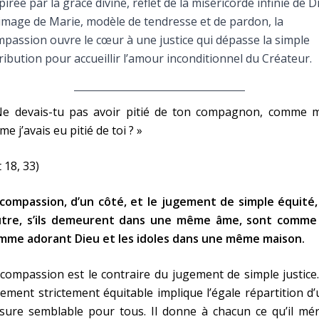
pirée par la grâce divine, reflet de la miséricorde infinie de D
Faire un don
’image de Marie, modèle de tendresse et de pardon, la
passion ouvre le cœur à une justice qui dépasse la simple
Marie de Nazareth
ribution pour accueillir l’amour inconditionnel du Créateur.
sus
Ne devais-tu pas avoir pitié de ton compagnon, comme m
e j’avais eu pitié de toi ? »
 18, 33)
arie
 compassion, d’un côté, et le jugement de simple équité,
utre,
s’ils demeurent dans une même âme,
sont comme
mme adorant Dieu et les idoles dans une même maison.
compassion est le contraire du jugement de simple justice
ement strictement équitable implique l’égale répartition d
ure semblable pour tous. Il donne à chacun ce qu’il méri