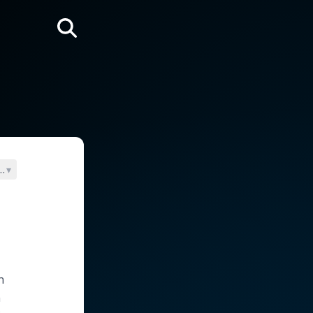
Rechercher
 le S.)
▾
n
n