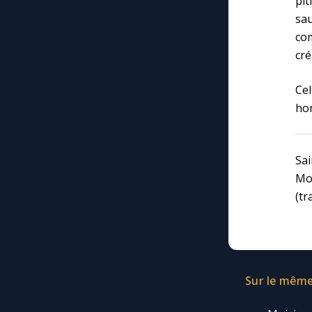
pi
sa
com
cré
Ce
ho
Sa
Mos
(tr
Sur le même 