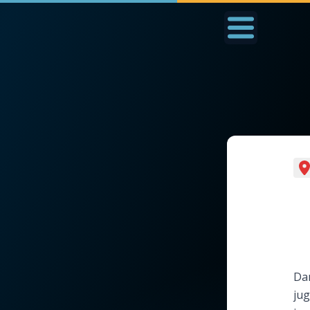
Accueil
La Messe
Aujourd'hui
Nous
◼︎
1000 Raisons de Croire
◼︎
Prier au quotidien
L'actualité de la
Avec Thérèse de Li
semaine
L'Évangile chaque j
La chaîne Youtube
Dan
Les premiers same
ju
La newsletter
du mois