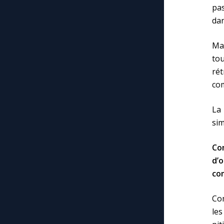
pas
dan
Mai
tou
ré
com
La
sim
Co
d’o
co
Co
les