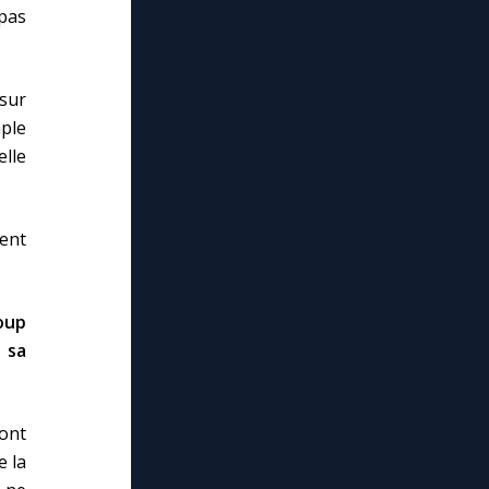
 pas
 sur
mple
lle
ent
oup
 sa
ont
e la