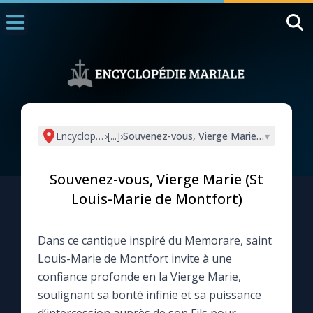
Accueil
La Messe
Aujourd'hui
Nous souten
Encyclopédie mariale
›
[...]
›
Souvenez-vous, Vierge Marie (St Louis-M
▾
◼︎
1000 Raisons de Croire
Souvenez-vous, Vierge Marie (St
L'actualité de la semaine
Louis-Marie de Montfort)
La chaîne Youtube
Dans ce cantique inspiré du Memorare, saint
Louis-Marie de Montfort invite à une
La newsletter
confiance profonde en la Vierge Marie,
soulignant sa bonté infinie et sa puissance
La vidéo de la semaine