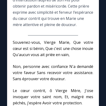
d’intercession auprès de son Fils pour
obtenir pardon et miséricorde. Cette prière
Le compte Tiktok
exprime avec simplicité et ferveur l’espérance
du cœur contrit qui trouve en Marie une
mère attentive et pleine de douceur.
Le magazine
Le site internet
Souvenez-vous, Vierge Marie, Que votre
cœur est si bénin, Que c'est une chose inouïe
Questions-réponses
Qu'aucun vous ait priée en vain,
Non, personne avec confiance N'a demandé
◼︎
Prier au quotidien
votre faveur Sans recevoir votre assistance.
Avec Thérèse de Lisieux
Sans éprouver votre douceur.
Le cœur contrit, ô Vierge Mère, J'ose
L'Évangile chaque jour
invoquer votre saint nom, Et, malgré mes
péchés, j'espère Avoir votre protection.
Les premiers samedis du mois