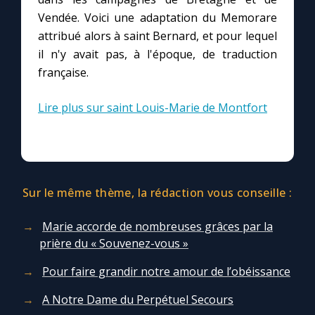
Chapelet pour le monde
Vendée. Voici une adaptation du Memorare
attribué alors à saint Bernard, et pour lequel
Contact
il n'y avait pas, à l'époque, de traduction
française.
Faire un don
Lire plus sur saint Louis-Marie de Montfort
Marie de Nazareth
Sur le même thème, la rédaction vous conseille :
Marie accorde de nombreuses grâces par la
prière du « Souvenez-vous »
Pour faire grandir notre amour de l’obéissance
A Notre Dame du Perpétuel Secours