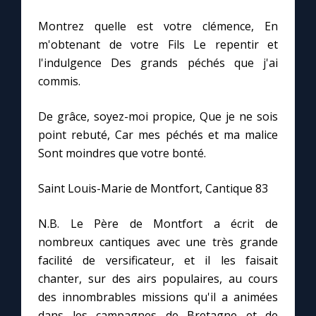
Montrez quelle est votre clémence, En
Marie qui défait les nœuds
m'obtenant de votre Fils Le repentir et
l'indulgence Des grands péchés que j'ai
Me consacrer à Jésus par Marie
commis.
De grâce, soyez-moi propice, Que je ne sois
Mes intentions de prière
point rebuté, Car mes péchés et ma malice
Sont moindres que votre bonté.
Une Minute avec Marie
Saint Louis-Marie de Montfort, Cantique 83
Une neuvaine
N.B. Le Père de Montfort a écrit de
nombreux cantiques avec une très grande
◼︎
À la une
facilité de versificateur, et il les faisait
chanter, sur des airs populaires, au cours
1000 Raisons de Croire
des innombrables missions qu'il a animées
dans les campagnes de Bretagne et de