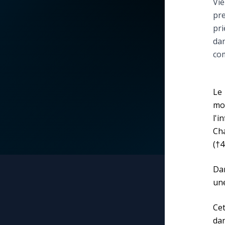
Vie
pre
La vidéo de la semaine
Marie qui défait les
pri
nœuds
dan
Le compte Tiktok
com
Me consacrer à Jé
par Marie
Le magazine
Le
Mes intentions de
Le site internet
moi
prière
l'i
Cha
Questions-réponses
Une Minute avec M
(†4
Une neuvaine
Dan
une
Cet
dan