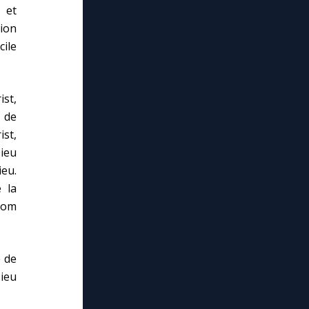
 et
tion
cile
ist,
e de
st,
Dieu
ieu.
 la
 nom
é de
ieu