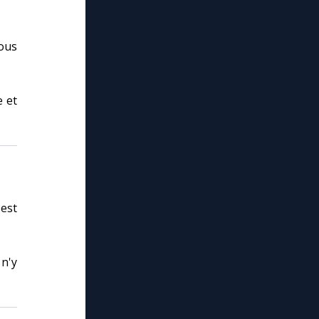
ous
e et
est
 n'y