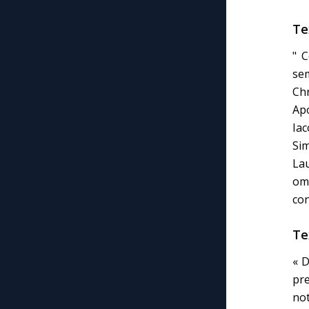
Te
" 
se
Chr
Ap
Iac
Sim
Lau
om
con
Te
« 
pr
not