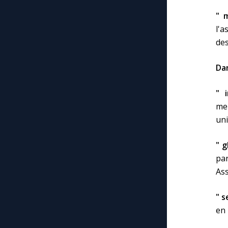
" 
l'a
des
Dan
" 
me
uni
" g
par
As
" s
en 