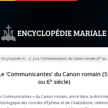
 soutenir
À propos
Facebook
Infos légales
Encyclopédie mariale
›
[...]
›
Le 'Communicantes' du Canon romain (5° ou 6
◼︎
À la une
sieux
1000 Raisons de Croire
Le 'Communicantes' du Canon romain (5
ou 6° siècle)
our
Chapelet pour le monde
« Communicantes » du Canon romain, ancré dans la doctrin
dis
Contact
istologique des conciles d’Éphèse et de Chalcédoine, célèbre