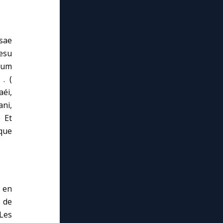
sae
esu
orum
. (
aéi,
ani,
 Et
que
 en
 de
 Les