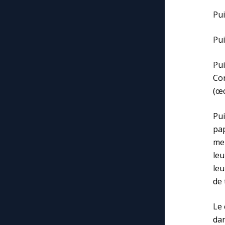
Pui
Pui
Pu
Con
(œ
Pui
pa
men
leu
leu
de 
Le 
dan