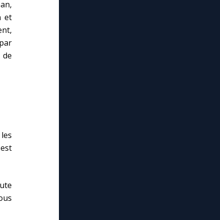
ean,
 et
ent,
par
s de
 les
 est
oute
nous