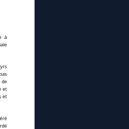
e à
iale
tyrs
pas
e de
e et
s et
séré
ordé