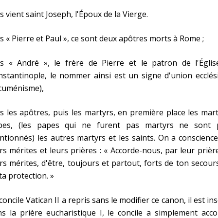
s vient saint Joseph, l'Époux de la Vierge.
s « Pierre et Paul », ce sont deux apôtres morts à Rome ;
is « André », le frère de Pierre et le patron de l'Églis
stantinople, le nommer ainsi est un signe d'union ecclés
cuménisme),
s les apôtres, puis les martyrs, en première place les mar
pes, (les papes qui ne furent pas martyrs ne sont 
tionnés) les autres martyrs et les saints. On a conscienc
rs mérites et leurs prières : « Accorde-nous, par leur prièr
rs mérites, d'être, toujours et partout, forts de ton secour
ta protection. »
concile Vatican II a repris sans le modifier ce canon, il est in
s la prière eucharistique I, le concile a simplement acc