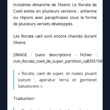
Chapelet pour le monde
troisième dimanche de l’Avent. Le Rorate de
Coeli existe en plusieurs versions : antienne
Contact
ou répons avec paraphrases sous la forme
de plusieurs versets développés.
Faire un don
Les Rorate cæli sont encore chantés durant
l’Avent.
Marie de Nazareth
[IMAGE : (sans description) - Fichier :
csm_Rorate_coeli_de_super_partition_ca83551583.jp
« Rorate, caeli de super, et nubes pluant
iustum ; aperatur terra et germinet
Salvatorem. »
Traduction :