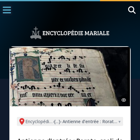
Accueil
La Messe
Aujourd'hui
Nous souten
◼︎
1000 Raisons de Croire
L'actualité de la semaine
La chaîne Youtube
La newsletter
Encyclopédie mariale
›
[...]
›
Antienne d’entrée : Rorate, caeli de s
▾
La vidéo de la semaine