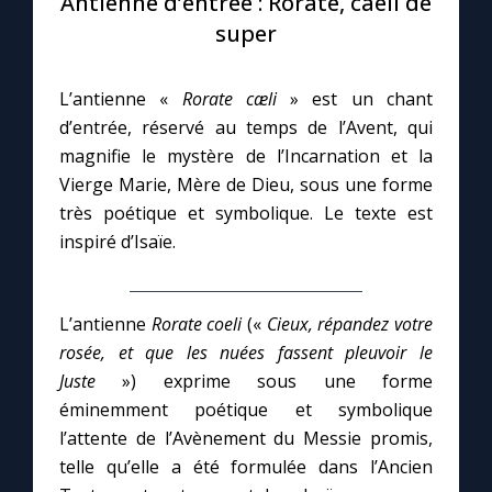
Antienne d’entrée : Rorate, caeli de
super
Le compte Tiktok
L’antienne «
Rorate cæli
» est un chant
Le magazine
d’entrée, réservé au temps de l’Avent, qui
magnifie le mystère de l’Incarnation et la
Le site internet
Vierge Marie, Mère de Dieu, sous une forme
très poétique et symbolique. Le texte est
Questions-réponses
inspiré d’Isaïe.
◼︎
Prier au quotidien
L’antienne
Rorate coeli
(«
Cieux, répandez votre
rosée, et que les nuées fassent pleuvoir le
Avec Thérèse de Lisieux
Juste
») exprime sous une forme
éminemment poétique et symbolique
L'Évangile chaque jour
l’attente de l’Avènement du Messie promis,
telle qu’elle a été formulée dans l’Ancien
Les premiers samedis du mois