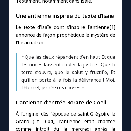
Testament, notamment dans Isaïe.
Une antienne inspirée du texte d’Isaïe
Marie qui défait les nœuds
Le texte d’Isaïe dont s’inspire l’antienne[1]
Me consacrer à Jésus par Marie
annonce de façon prophétique le mystère de
l’Incarnation :
Mes intentions de prière
« Que les cieux répandent d’en haut Et que
les nuées laissent couler la justice ! Que la
Une Minute avec Marie
terre s’ouvre, que le salut y fructifie, Et
qu’il en sorte à la fois la délivrance ! Moi,
Une neuvaine
l’Éternel, je crée ces choses »
L’antienne d’entrée Rorate de Coeli
◼︎
À la une
À l’origine, dès l’époque de saint Grégoire le
1000 Raisons de Croire
Grand († 604), l’antienne était chantée
comme introït du le mercredi après le