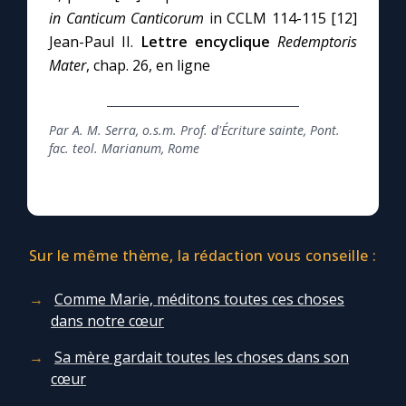
in Canticum Canticorum
in CCLM 114-115 [12]
Jean-Paul II.
Lettre encyclique
Redemptoris
Mater
, chap. 26, en ligne
Par A. M. Serra, o.s.m. Prof. d'Écriture sainte, Pont.
fac. teol. Marianum, Rome
Sur le même thème, la rédaction vous conseille :
Comme Marie, méditons toutes ces choses
dans notre cœur
Sa mère gardait toutes les choses dans son
cœur