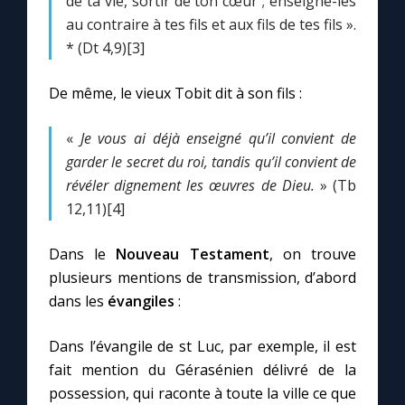
de ta vie, sortir de ton cœur ; enseigne-les
Chapelet pour le monde
au contraire à tes fils et aux fils de tes fils ».
* (Dt 4,9)[3]
Contact
De même, le vieux Tobit dit à son fils :
Faire un don
«
Je vous ai déjà enseigné qu’il convient de
Marie de Nazareth
garder le secret du roi, tandis qu’il convient de
révéler dignement les œuvres de Dieu.
» (Tb
12,11)[4]
Dans le
Nouveau Testament
, on trouve
plusieurs mentions de transmission, d’abord
dans les
évangiles
:
Dans l’évangile de st Luc, par exemple, il est
fait mention du Gérasénien délivré de la
possession, qui raconte à toute la ville ce que