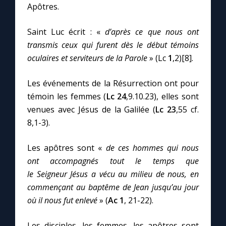
Apôtres.
Saint Luc écrit : «
d’après ce que nous ont
transmis ceux qui furent dès le début témoins
oculaires et serviteurs de la Parole
» (Lc
1
,2)[8].
Les événements de la Résurrection ont pour
témoin les femmes (
Lc 24
,9.10.23), elles sont
venues avec Jésus de la Galilée (
Lc 23
,55 cf.
8,1-3).
Les apôtres sont «
de ces hommes qui nous
ont accompagnés tout le temps que
le Seigneur Jésus a vécu au milieu de nous, en
commençant au baptême de Jean jusqu’au jour
où il nous fut enlevé
» (
Ac 1
, 21-22).
Les disciples, les femmes, les apôtres sont