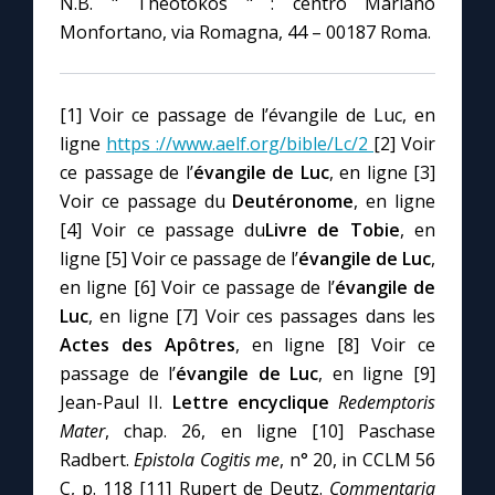
N.B. " Theotokos " : centro Mariano
Monfortano, via Romagna, 44 – 00187 Roma.
[1] Voir ce passage de l’évangile de Luc, en
ligne
https ://www.aelf.org/bible/Lc/2
[2] Voir
ce passage de l’
évangile de Luc
, en ligne [3]
Voir ce passage du
Deutéronome
, en ligne
[4] Voir ce passage du
Livre de Tobie
, en
ligne [5] Voir ce passage de l’
évangile de Luc
,
en ligne [6] Voir ce passage de l’
évangile de
Luc
, en ligne [7] Voir ces passages dans les
Actes des Apôtres
, en ligne [8] Voir ce
passage de l’
évangile de Luc
, en ligne [9]
Jean-Paul II.
Lettre encyclique
Redemptoris
Mater
, chap. 26, en ligne [10] Paschase
Radbert.
Epistola Cogitis me
, n° 20, in CCLM 56
C, p. 118 [11] Rupert de Deutz.
Commentaria