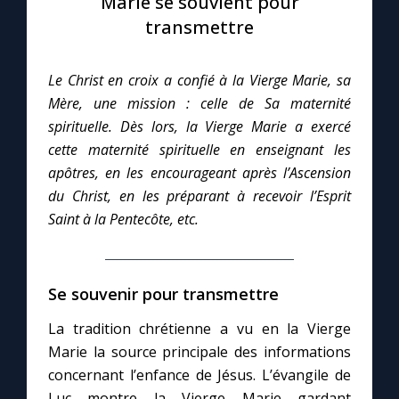
Marie se souvient pour
transmettre
Le compte Tiktok
Le Christ en croix a confié à la Vierge Marie, sa
Le magazine
Mère, une mission : celle de Sa maternité
spirituelle. Dès lors, la Vierge Marie a exercé
Le site internet
cette maternité spirituelle en enseignant les
apôtres, en les encourageant après l’Ascension
Questions-réponses
du Christ, en les préparant à recevoir l’Esprit
Saint à la Pentecôte, etc.
◼︎
Prier au quotidien
Se souvenir pour transmettre
Avec Thérèse de Lisieux
La tradition chrétienne a vu en la Vierge
L'Évangile chaque jour
Marie la source principale des informations
concernant l’enfance de Jésus. L’évangile de
Les premiers samedis du mois
Luc montre la Vierge Marie gardant