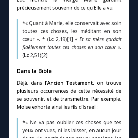
précieusement souvenir de ce qu’Elle a vu.
Marie qui défait les nœuds
*« Quant à Marie, elle conservait avec soin
toutes ces choses, les méditant en son
Me consacrer à Jésus par Marie
cœur ». * (
Lc
2,19)[1]
« Et sa mère gardait
fidèlement toutes ces choses en son cœur ».
Mes intentions de prière
(
Lc
2,51)[2]
Une Minute avec Marie
Dans la Bible
Déjà, dans
l’Ancien Testament,
on trouve
Une neuvaine
plusieurs occurrences de cette nécessité de
se souvenir, et de transmettre. Par exemple,
Moïse exhorte ainsi les fils d’Israël :
◼︎
À la une
1000 Raisons de Croire
*« Ne va pas oublier ces choses que tes
yeux ont vues, ni les laisser, en aucun jour