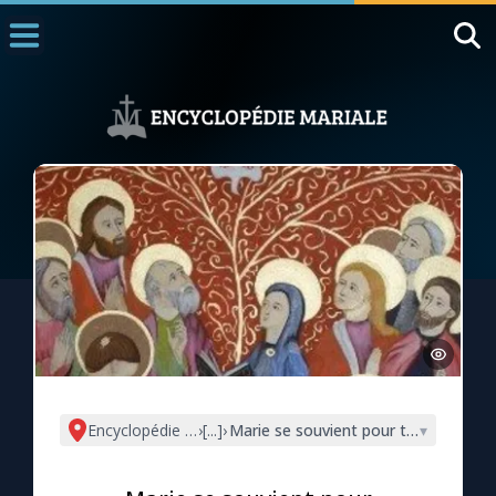
Accueil
La Messe
Aujourd'hui
Nous souten
◼︎
1000 Raisons de Croire
L'actualité de la semaine
La chaîne Youtube
La newsletter
Encyclopédie mariale
›
[...]
›
Marie se souvient pour transmettre
▾
La vidéo de la semaine