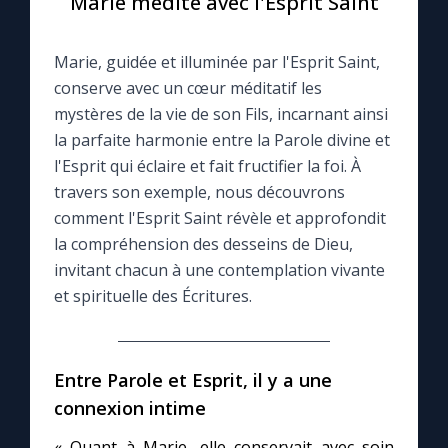
Marie médite avec l'Esprit Saint
Le compte Tiktok
Marie, guidée et illuminée par l'Esprit Saint,
conserve avec un cœur méditatif les
Le magazine
mystères de la vie de son Fils, incarnant ainsi
la parfaite harmonie entre la Parole divine et
Le site internet
l'Esprit qui éclaire et fait fructifier la foi. À
travers son exemple, nous découvrons
comment l'Esprit Saint révèle et approfondit
Questions-réponses
la compréhension des desseins de Dieu,
invitant chacun à une contemplation vivante
◼︎
Prier au quotidien
et spirituelle des Écritures.
Avec Thérèse de Lisieux
Entre Parole et Esprit, il y a une
L'Évangile chaque jour
connexion intime
Les premiers samedis du mois
« Quant à Marie, elle conservait avec soin