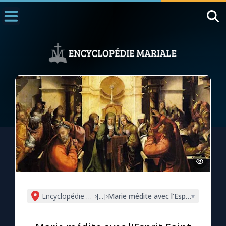
Accueil
La Messe
Aujourd'hui
Nous souten
◼︎
1000 Raisons de Croire
L'actualité de la semaine
La chaîne Youtube
La newsletter
Encyclopédie mariale
›
[...]
›
Marie médite avec l'Esprit Saint
▾
La vidéo de la semaine