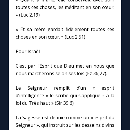
toutes ces choses, les méditant en son cœur.
» (Luc 2,19)
Marie qui défait les nœuds
« Et sa mère gardait fidèlement toutes ces
Me consacrer à Jésus par Marie
choses en son cœur. » (Luc 2,51)
Mes intentions de prière
Pour Israël
Une Minute avec Marie
C’est par l’Esprit que Dieu met en nous que
nous marcherons selon ses lois (Ez 36,27).
Une neuvaine
Le Seigneur remplit d’un « esprit
d’intelligence » le scribe qui s’applique « à la
loi du Très haut » (Sir 39,6).
◼︎
À la une
1000 Raisons de Croire
La Sagesse est définie comme un « esprit du
Seigneur », qui instruit sur les desseins divins