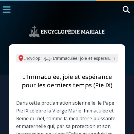
Accueil
La Messe
Aujourd'hui
Nous souten
Encyclopédie mariale
›
[...]
›
L'Immaculée, joie et espérance pour les d
▾
◼︎
1000 Raisons de Croire
L'Immaculée, joie et espérance
L'actualité de la semaine
pour les derniers temps (Pie IX)
La chaîne Youtube
Dans cette proclamation solennelle, le Pape
Pie IX célèbre la Vierge Marie, Immaculée et
La newsletter
Reine du ciel, comme la médiatrice puissante
et maternelle qui, par sa protection et son
La vidéo de la semaine