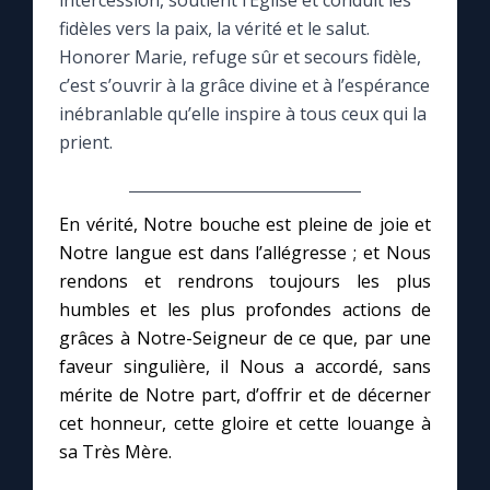
intercession, soutient l’Église et conduit les
fidèles vers la paix, la vérité et le salut.
Le compte Tiktok
Honorer Marie, refuge sûr et secours fidèle,
c’est s’ouvrir à la grâce divine et à l’espérance
inébranlable qu’elle inspire à tous ceux qui la
Le magazine
prient.
Le site internet
En vérité, Notre bouche est pleine de joie et
Questions-réponses
Notre langue est dans l’allégresse ; et Nous
rendons et rendrons toujours les plus
humbles et les plus profondes actions de
◼︎
Prier au quotidien
grâces à Notre-Seigneur de ce que, par une
Avec Thérèse de Lisieux
faveur singulière, il Nous a accordé, sans
mérite de Notre part, d’offrir et de décerner
cet honneur, cette gloire et cette louange à
L'Évangile chaque jour
sa Très Mère.
Les premiers samedis du mois