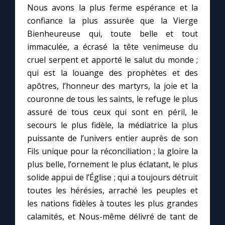
Nous avons la plus ferme espérance et la
confiance la plus assurée que la Vierge
Marie qui défait les nœuds
Bienheureuse qui, toute belle et tout
immaculée, a écrasé la tête venimeuse du
Me consacrer à Jésus par Marie
cruel serpent et apporté le salut du monde ;
qui est la louange des prophètes et des
Mes intentions de prière
apôtres, l’honneur des martyrs, la joie et la
couronne de tous les saints, le refuge le plus
assuré de tous ceux qui sont en péril, le
Une Minute avec Marie
secours le plus fidèle, la médiatrice la plus
puissante de l’univers entier auprès de son
Une neuvaine
Fils unique pour la réconciliation ; la gloire la
plus belle, l’ornement le plus éclatant, le plus
solide appui de l’Église ; qui a toujours détruit
◼︎
À la une
toutes les hérésies, arraché les peuples et
1000 Raisons de Croire
les nations fidèles à toutes les plus grandes
calamités, et Nous-même délivré de tant de