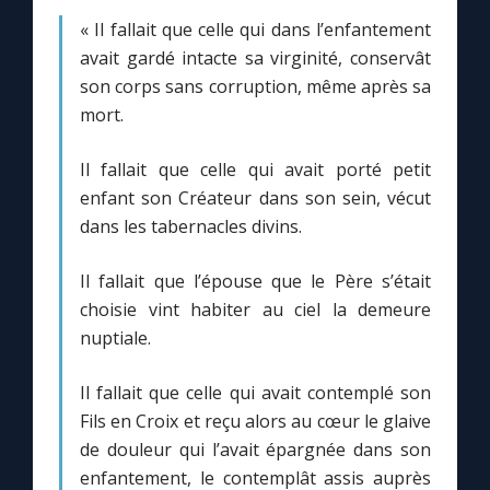
« Il fallait que celle qui dans l’enfantement
avait gardé intacte sa virginité, conservât
Marie qui défait les nœuds
son corps sans corruption, même après sa
mort.
Me consacrer à Jésus par Marie
Il fallait que celle qui avait porté petit
Mes intentions de prière
enfant son Créateur dans son sein, vécut
dans les tabernacles divins.
Une Minute avec Marie
Il fallait que l’épouse que le Père s’était
choisie vint habiter au ciel la demeure
Une neuvaine
nuptiale.
◼︎
À la une
Il fallait que celle qui avait contemplé son
Fils en Croix et reçu alors au cœur le glaive
1000 Raisons de Croire
de douleur qui l’avait épargnée dans son
enfantement, le contemplât assis auprès