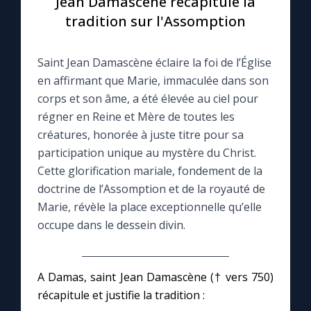
Jean Damascène récapitule la
tradition sur l'Assomption
Le compte Tiktok
Saint Jean Damascène éclaire la foi de l’Église
Le magazine
en affirmant que Marie, immaculée dans son
corps et son âme, a été élevée au ciel pour
Le site internet
régner en Reine et Mère de toutes les
créatures, honorée à juste titre pour sa
Questions-réponses
participation unique au mystère du Christ.
Cette glorification mariale, fondement de la
doctrine de l’Assomption et de la royauté de
◼︎
Prier au quotidien
Marie, révèle la place exceptionnelle qu’elle
occupe dans le dessein divin.
Avec Thérèse de Lisieux
L'Évangile chaque jour
A Damas, saint Jean Damascène († vers 750)
récapitule et justifie la tradition :
Les premiers samedis du mois