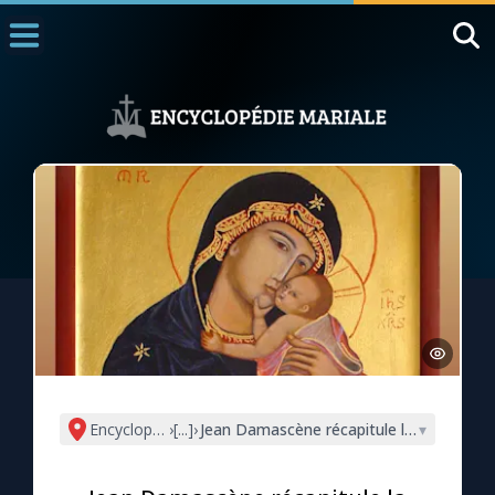
Accueil
La Messe
Aujourd'hui
Nous souten
◼︎
1000 Raisons de Croire
L'actualité de la semaine
La chaîne Youtube
La newsletter
Encyclopédie mariale
›
[...]
›
Jean Damascène récapitule la tradition s
▾
La vidéo de la semaine