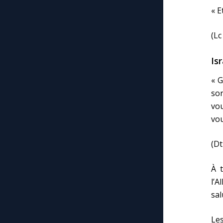
« E
(Lc
Is
« G
sor
vou
vou
(Dt
À t
l’A
sal
Les