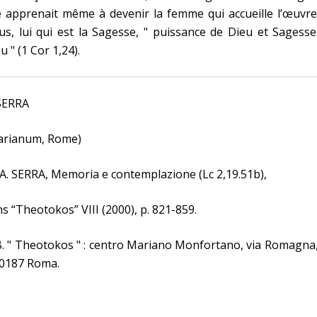
e apprenait même à devenir la femme qui accueille l’œuvr
us, lui qui est la Sagesse, " puissance de Dieu et Sagess
u " (1 Cor 1,24).
 SERRA
arianum, Rome)
 A. SERRA, Memoria e contemplazione (Lc 2,19.51b),
s “Theotokos” VIII (2000), p. 821-859.
. " Theotokos " : centro Mariano Monfortano, via Romagna
00187 Roma.