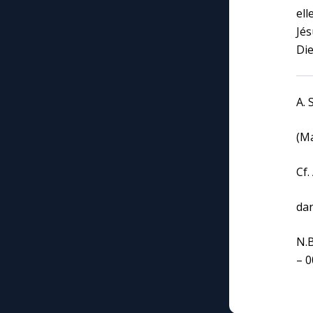
ell
Jés
Die
A.
(M
Cf.
dan
N.B
– 