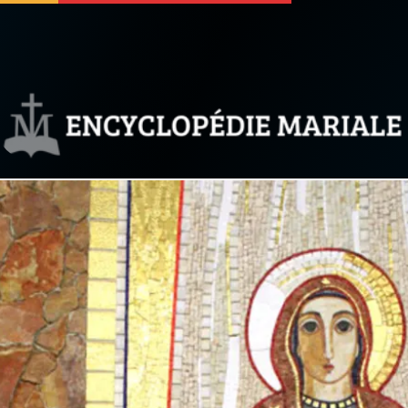
 soutenir
À propos
Facebook
Infos légales
◼︎
À la une
sieux
1000 Raisons de Croire
our
Chapelet pour le monde
dis
Contact