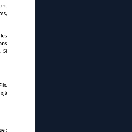
ont
tes,
 les
ans
. Si
ils.
éjà
se ;