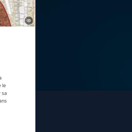
a
 le
r sa
dans