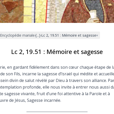
Faire un don
Marie de Nazareth
sus
Encyclopédie mariale
›
[...]
›
Lc 2, 19.51 : Mémoire et sagesse
▾
Lc 2, 19.51 : Mémoire et sagesse
ie, en gardant fidèlement dans son cœur chaque étape de l
arie
 de son Fils, incarne la sagesse d’Israël qui médite et accueille
sein divin de salut révélé par Dieu à travers son alliance. Pa
templation profonde, elle nous invite à entrer nous aussi 
te sagesse vivante, fruit d’une foi attentive à la Parole et à
uvre de Jésus, Sagesse incarnée.