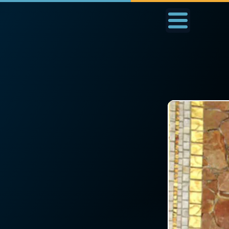
Accueil
La Messe
Aujourd'hui
Nous
◼︎
1000 Raisons de Croire
◼︎
Prier au quotidien
L'actualité de la
Avec Thérèse de Li
semaine
L'Évangile chaque j
La chaîne Youtube
Les premiers same
La newsletter
du mois