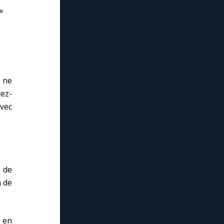
»
s ne
dez-
avec
 de
n de
" en