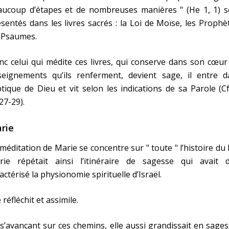
aucoup d’étapes et de nombreuses manières " (He 1, 1) s
sentés dans les livres sacrés : la Loi de Moïse, les Prophè
 Psaumes.
c celui qui médite ces livres, qui conserve dans son cœur
seignements qu’ils renferment, devient sage, il entre d
ptique de Dieu et vit selon les indications de sa Parole (Cf
27-29).
rie
méditation de Marie se concentre sur " toute " l’histoire du F
rie répétait ainsi l’itinéraire de sagesse qui avait d
actérisé la physionomie spirituelle d’Israël.
e réfléchit et assimile.
s’avançant sur ces chemins, elle aussi grandissait en sages