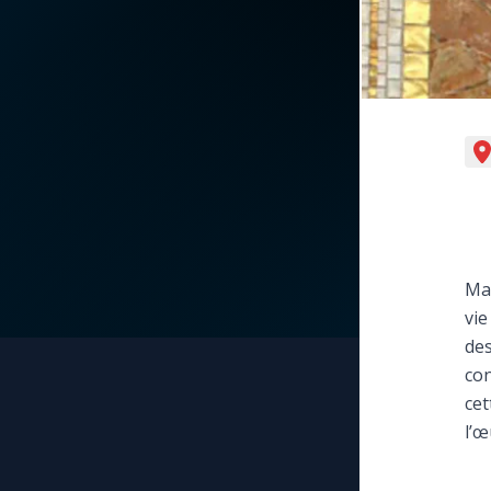
La vidéo de la semaine
Marie qui défait les
nœuds
Le compte Tiktok
Me consacrer à Jé
par Marie
Le magazine
Mes intentions de
Le site internet
prière
Questions-réponses
Mar
Une Minute avec M
vie
des
Une neuvaine
con
cet
l’œ