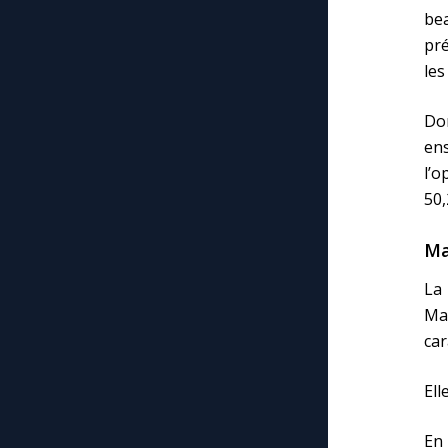
be
pré
les
Don
en
l’o
50,
Ma
La 
Ma
car
Ell
En 