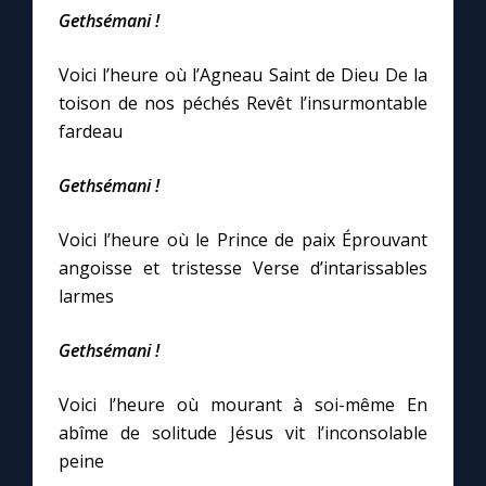
Gethsémani !
Marie qui défait les nœuds
Voici l’heure où l’Agneau Saint de Dieu De la
toison de nos péchés Revêt l’insurmontable
Me consacrer à Jésus par Marie
fardeau
Mes intentions de prière
Gethsémani !
Voici l’heure où le Prince de paix Éprouvant
Une Minute avec Marie
angoisse et tristesse Verse d’intarissables
larmes
Une neuvaine
Gethsémani !
◼︎
À la une
Voici l’heure où mourant à soi-même En
1000 Raisons de Croire
abîme de solitude Jésus vit l’inconsolable
peine