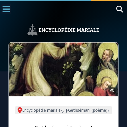
Accueil
La Messe
Aujourd'hui
Nous souten
◼︎
1000 Raisons de Croire
L'actualité de la semaine
La chaîne Youtube
La newsletter
Encyclopédie mariale
›
[...]
›
Gethsémani (poème)
▾
La vidéo de la semaine