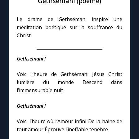
Gethsémani (poème)
Le compte Tiktok
Le drame de Gethsémani inspire une
méditation poétique sur la souffrance du
Le magazine
Christ.
Le site internet
Gethsémani !
Questions-réponses
Voici l’heure de Gethsémani Jésus Christ
lumière du monde Descend dans
l’immensurable nuit
◼︎
Prier au quotidien
Avec Thérèse de Lisieux
Gethsémani !
L'Évangile chaque jour
Voici l’heure où l’Amour infini De la haine de
tout amour Éprouve l’ineffable ténèbre
Les premiers samedis du mois