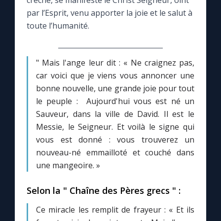
crèche, se manifeste le Christ Seigneur, oint
par l’Esprit, venu apporter la joie et le salut à
Le compte Tiktok
toute l’humanité.
Le magazine
" Mais l'ange leur dit : « Ne craignez pas,
car voici que je viens vous annoncer une
Le site internet
bonne nouvelle, une grande joie pour tout
le peuple : Aujourd'hui vous est né un
Questions-réponses
Sauveur, dans la ville de David. Il est le
Messie, le Seigneur. Et voilà le signe qui
vous est donné : vous trouverez un
◼︎
Prier au quotidien
nouveau-né emmailloté et couché dans
Avec Thérèse de Lisieux
une mangeoire. »
Selon la " Chaîne des Pères grecs " :
L'Évangile chaque jour
Ce miracle les remplit de frayeur : « Et ils
Les premiers samedis du mois