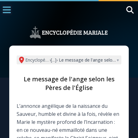
Accueil
La Messe
Aujourd'hui
Nous souten
Encyclopédie mariale
›
[...]
›
Le message de l'ange selon les Pères de
▾
◼︎
1000 Raisons de Croire
Le message de l'ange selon les
L'actualité de la semaine
Pères de l'Église
La chaîne Youtube
L’annonce angélique de la naissance du
Sauveur, humble et divine à la fois, révèle en
La newsletter
Marie le mystère profond de l’Incarnation :
en ce nouveau-né emmailloté dans une
La vidéo de la semaine