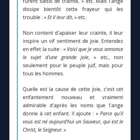
furent saisis de crainte, » etc. Mais l'ange
dissipe bientôt cette frayeur qui les
trouble : «
Et il leur dit
, » etc.
Marie qui défait les nœuds
Non content d'apaiser leur crainte, il leur
Me consacrer à Jésus par Marie
inspire un vif sentiment de joie. Entendez
en effet la suite : «
Voici que je vous annonce
Mes intentions de prière
le sujet d'une grande joie
, » etc., non
seulement pour le peuple juif, mais pour
Une Minute avec Marie
tous les hommes.
Une neuvaine
Quelle est la cause de cette joie, c'est cet
enfantement nouveau et vraiment
admirable d'après les noms que l'ange
◼︎
À la une
donne à cet enfant. Il ajoute : «
Parce qu'il
vous est né aujourd'hui un Sauveur, qui est le
1000 Raisons de Croire
Christ, le Seigneur
. »