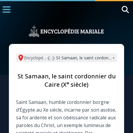
Accueil
La Messe
Aujourd'hui
Nous souten
Encyclopédie mariale
›
[...]
›
St Samaan, le saint cordonnier du Caire 
▾
◼︎
1000 Raisons de Croire
St Samaan, le saint cordonnier du
L'actualité de la semaine
Caire (X° siècle)
La chaîne Youtube
Saint Samaan, humble cordonnier borgne
d’Égypte au Xe siècle, incarne par son ascèse,
La newsletter
sa foi ardente et son obéissance radicale aux
paroles du Christ, un exemple lumineux de
La vidéo de la semaine