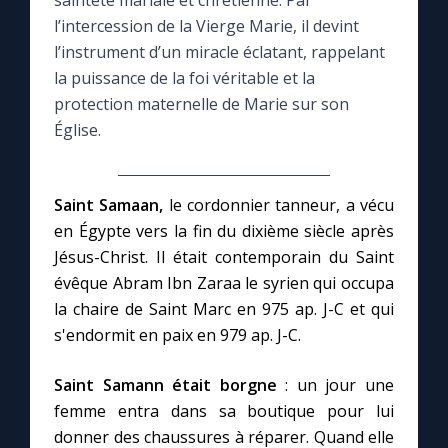
sainteté mariale et chrétienne. Par
l’intercession de la Vierge Marie, il devint
Le compte Tiktok
l’instrument d’un miracle éclatant, rappelant
la puissance de la foi véritable et la
protection maternelle de Marie sur son
Le magazine
Église.
Le site internet
Saint Samaan,
le cordonnier tanneur, a vécu
Questions-réponses
en Égypte vers la fin du dixième siècle après
Jésus-Christ. Il était contemporain du Saint
évêque Abram Ibn Zaraa le syrien qui occupa
◼︎
Prier au quotidien
la chaire de Saint Marc en 975 ap. J-C et qui
Avec Thérèse de Lisieux
s'endormit en paix en 979 ap. J-C.
Saint Samann était borgne
: un jour une
L'Évangile chaque jour
femme entra dans sa boutique pour lui
donner des chaussures à réparer. Quand elle
Les premiers samedis du mois