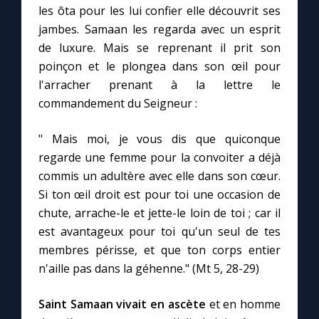
les ôta pour les lui confier elle découvrit ses
jambes. Samaan les regarda avec un esprit
Marie qui défait les nœuds
de luxure. Mais se reprenant il prit son
poinçon et le plongea dans son œil pour
Me consacrer à Jésus par Marie
l'arracher prenant à la lettre le
commandement du Seigneur :
Mes intentions de prière
" Mais moi, je vous dis que quiconque
regarde une femme pour la convoiter a déjà
Une Minute avec Marie
commis un adultère avec elle dans son cœur.
Si ton œil droit est pour toi une occasion de
Une neuvaine
chute, arrache-le et jette-le loin de toi ; car il
est avantageux pour toi qu'un seul de tes
membres périsse, et que ton corps entier
◼︎
À la une
n'aille pas dans la géhenne." (Mt 5, 28-29)
1000 Raisons de Croire
Saint Samaan vivait en ascète
et en homme