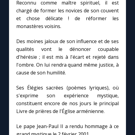
Reconnu comme maître spirituel, il est
chargé de former les novices de son couvent
Marie qui défait les nœuds
et chose délicate ! de réformer les
monastères voisins.
Me consacrer à Jésus par Marie
Des moines jaloux de son influence et de ses
qualités vont le dénoncer coupable
Mes intentions de prière
d'hérésie ; il est mis à l'écart et rejeté dans
l'ombre. On lui rendra quand même justice, à
Une Minute avec Marie
cause de son humilité.
Une neuvaine
Ses Élégies sacrées (poèmes lyriques), où
s'exprime son expérience mystique,
constituent encore de nos jours le principal
◼︎
À la une
Livre de prières de l'Église arménienne.
1000 Raisons de Croire
Le pape Jean-Paul II a rendu hommage à ce
grand mystique le 2 février 2001.