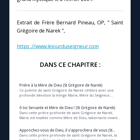
Chapelet pour le monde
Contact
Extrait de Frère Bernard Pineau, OP, " Saint
Grégoire de Narek ",
Faire un don
https ://www.lejourduseigneur.com
Marie de Nazareth
DANS CE CHAPITRE :
Prière à la Mère de Dieu (St Grégoire de Narek)
Ce poème de saint Grégoire de Narek célèbre avec une
profonde dévotion la Vierge Marie, Mère du Seigneur,
source inépuisable de miséricorde et de salut...
ô toi Servante et Mère de Dieu ! (St Grégoire de Narek)
Dans cette prière profonde de saint Grégoire de Narek,
Marie est exaltée comme Mère de Dieu, tabernacle vivant
et refuge spirituel, intercédant avec pu...
Approchez-vous de Dieu, il s'approchera de vous (St
Grégoire de Narek)
Dans cette prière profonde de saint Grégoire de Narek, la