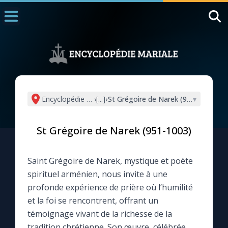
Accueil
La Messe
Aujourd'hui
Nous souten
Encyclopédie mariale
›
[...]
›
St Grégoire de Narek (951-1003)
▾
◼︎
1000 Raisons de Croire
St Grégoire de Narek (951-1003)
L'actualité de la semaine
Saint Grégoire de Narek, mystique et poète
La chaîne Youtube
spirituel arménien, nous invite à une
profonde expérience de prière où l’humilité
La newsletter
et la foi se rencontrent, offrant un
témoignage vivant de la richesse de la
La vidéo de la semaine
tradition chrétienne. Son œuvre, célébrée