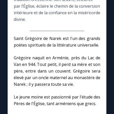
par l’Église, éclaire le chemin de la conversion
Le compte Tiktok
intérieure et de la confiance en la miséricorde
divine.
Le magazine
Saint Grégoire de Narek est l'un des grands
Le site internet
poètes spirituels de la littérature universelle.
Questions-réponses
Grégoire naquit en Arménie, près du Lac de
Van en 944. Tout petit, il perd sa mère et son
père, entre dans un couvent. Grégoire sera
◼︎
Prier au quotidien
élevé par un oncle maternel au monastère de
Narek ; il y passera toute sa vie.
Avec Thérèse de Lisieux
Le jeune moine est passionné par l'étude des
L'Évangile chaque jour
Pères de l'Église, tant arméniens que grecs.
Les premiers samedis du mois