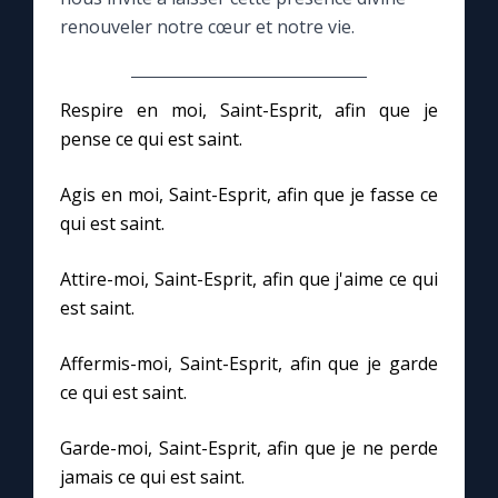
renouveler notre cœur et notre vie.
Le compte Tiktok
Respire en moi, Saint-Esprit, afin que je
Le magazine
pense ce qui est saint.
Le site internet
Agis en moi, Saint-Esprit, afin que je fasse ce
qui est saint.
Questions-réponses
Attire-moi, Saint-Esprit, afin que j'aime ce qui
est saint.
◼︎
Prier au quotidien
Affermis-moi, Saint-Esprit, afin que je garde
Avec Thérèse de Lisieux
ce qui est saint.
L'Évangile chaque jour
Garde-moi, Saint-Esprit, afin que je ne perde
jamais ce qui est saint.
Les premiers samedis du mois