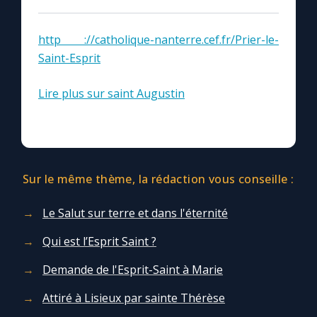
Marie qui défait les nœuds
http ://catholique-nanterre.cef.fr/Prier-le-
Saint-Esprit
Me consacrer à Jésus par Marie
Lire plus sur saint Augustin
Mes intentions de prière
Une Minute avec Marie
Sur le même thème, la rédaction vous conseille :
Une neuvaine
Le Salut sur terre et dans l'éternité
Qui est l’Esprit Saint ?
◼︎
À la une
Demande de l'Esprit-Saint à Marie
1000 Raisons de Croire
Attiré à Lisieux par sainte Thérèse