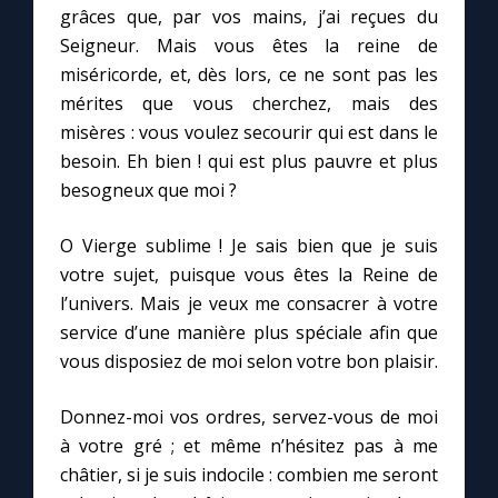
grâces que, par vos mains, j’ai reçues du
Seigneur. Mais vous êtes la reine de
Marie qui défait les nœuds
miséricorde, et, dès lors, ce ne sont pas les
mérites que vous cherchez, mais des
Me consacrer à Jésus par Marie
misères : vous voulez secourir qui est dans le
besoin. Eh bien ! qui est plus pauvre et plus
Mes intentions de prière
besogneux que moi ?
O Vierge sublime ! Je sais bien que je suis
Une Minute avec Marie
votre sujet, puisque vous êtes la Reine de
l’univers. Mais je veux me consacrer à votre
Une neuvaine
service d’une manière plus spéciale afin que
vous disposiez de moi selon votre bon plaisir.
◼︎
À la une
Donnez-moi vos ordres, servez-vous de moi
1000 Raisons de Croire
à votre gré ; et même n’hésitez pas à me
châtier, si je suis indocile : combien me seront