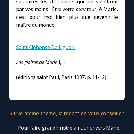
salutaires les châtiments qui me viendront
Chapelet pour le monde
par vos mains ! Être votre serviteur, ô Marie,
c’est pour moi bien plus que devenir le
Contact
maître du monde.
Faire un don
Saint Alphonse De Liguori
Marie de Nazareth
Les gloires de Marie
I, 1.
(éditions saint Paul, Paris 1987, p. 11-12)
Sur le même thème, la rédaction vous conseille :
Pour faire grandir notre amour envers Marie