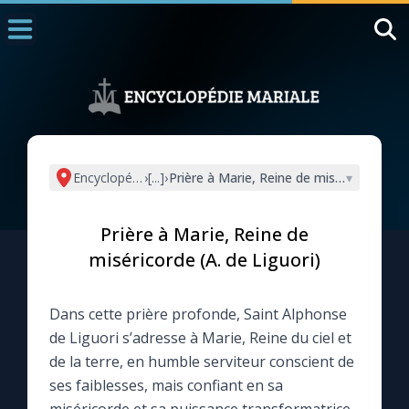
Accueil
La Messe
Aujourd'hui
Nous souten
Encyclopédie mariale
›
[...]
›
Prière à Marie, Reine de miséricorde (A. 
▾
◼︎
1000 Raisons de Croire
Prière à Marie, Reine de
L'actualité de la semaine
miséricorde (A. de Liguori)
La chaîne Youtube
Dans cette prière profonde, Saint Alphonse
de Liguori s’adresse à Marie, Reine du ciel et
La newsletter
de la terre, en humble serviteur conscient de
ses faiblesses, mais confiant en sa
La vidéo de la semaine