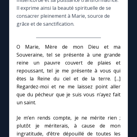
miséricorde et sa puissance transformatrice.
Il exprime ainsi la beauté spirituelle de se
Le compte Tiktok
consacrer pleinement à Marie, source de
grâce et de sanctification.
Le magazine
O Marie, Mère de mon Dieu et ma
Le site internet
Souveraine, tel se présente à une grande
reine un pauvre couvert de plaies et
Questions-réponses
repoussant, tel je me présente à vous qui
êtes la Reine du ciel et de la terre. [...]
Regardez-moi et ne me laissez point aller
◼︎
Prier au quotidien
que du pécheur que je suis vous n’ayez fait
Avec Thérèse de Lisieux
un saint.
Je m’en rends compte, je ne mérite rien ;
L'Évangile chaque jour
plutôt je mériterais, à cause de mon
ingratitude, d’être dépouillé de toutes les
Les premiers samedis du mois