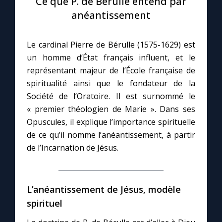
Ce que P. de Bérulle entend par
anéantissement
Le compte Tiktok
Le cardinal Pierre de Bérulle (1575-1629) est
Le magazine
un homme d’État français influent, et le
représentant majeur de l’École française de
Le site internet
spiritualité ainsi que le fondateur de la
Société de l’Oratoire. Il est surnommé le
Questions-réponses
« premier théologien de Marie ». Dans ses
Opuscules, il explique l’importance spirituelle
de ce qu’il nomme l’anéantissement, à partir
◼︎
Prier au quotidien
de l’Incarnation de Jésus.
Avec Thérèse de Lisieux
L’anéantissement de Jésus, modèle
L'Évangile chaque jour
spirituel
Les premiers samedis du mois