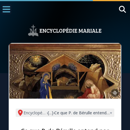
Accueil
La Messe
Aujourd'hui
Nous souten
◼︎
1000 Raisons de Croire
L'actualité de la semaine
La chaîne Youtube
La newsletter
Encyclopédie mariale
›
[...]
›
Ce que P. de Bérulle entend par anéant
▾
La vidéo de la semaine