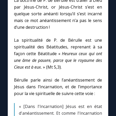
La doctrine de P. de Bérulle est d’aller à Dieu
par Jésus-Christ, or Jésus-Christ s’est en
quelque sorte anéanti lorsqu’il s’est incarné
Marie qui défait les nœuds
mais ce mot anéantissement n’a pas le sens
d’une destruction !
Me consacrer à Jésus par Marie
La spiritualité de P. de Bérulle est une
Mes intentions de prière
spiritualité des Béatitudes, reprenant à sa
façon cette Béatitude «
Heureux ceux qui ont
Une Minute avec Marie
une âme de pauvre, parce que le royaume des
Cieux est à eux.
» (Mt 5,3).
Une neuvaine
Bérulle parle ainsi de l’anéantissement de
Jésus dans l’Incarnation, et de l’importance
◼︎
À la une
pour la vie spirituelle de suivre cette voie :
1000 Raisons de Croire
« [Dans l'Incarnation] Jésus est en état
d'anéantissement. Et comme l'Incarnation