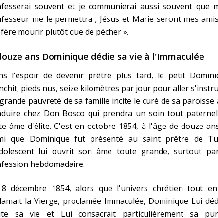
nfesserai souvent et je communierai aussi souvent que 
fesseur me le permettra ; Jésus et Marie seront mes amis
fère mourir plutôt que de pécher ».
douze ans Dominique dédie sa vie à l'Immaculée
ns l'espoir de devenir prêtre plus tard, le petit Domini
nchit, pieds nus, seize kilomètres par jour pour aller s'instru
grande pauvreté de sa famille incite le curé de sa paroisse 
nduire chez Don Bosco qui prendra un soin tout paternel
te âme d'élite. C'est en octobre 1854, à l'âge de douze an
mi que Dominique fut présenté au saint prêtre de Tur
adolescent lui ouvrit son âme toute grande, surtout par
nfession hebdomadaire.
 8 décembre 1854, alors que l'univers chrétien tout ent
lamait la Vierge, proclamée Immaculée, Dominique Lui déd
ute sa vie et Lui consacrait particulièrement sa pur