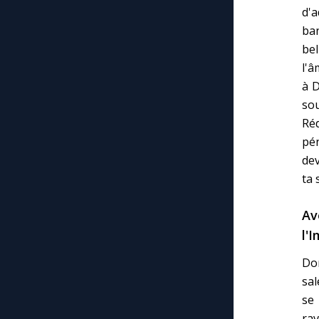
d'a
ban
bel
l'â
à 
so
Réd
pén
dev
ta 
Av
l'
Do
sal
se
rav