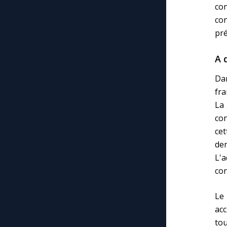
co
con
pré
A 
Da
fra
La 
co
cet
de
L'
co
Le
acc
to