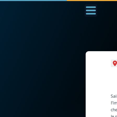
Accueil
La Messe
Aujourd'hui
Nous
◼︎
1000 Raisons de Croire
◼︎
Prier au quotidien
L'actualité de la
Avec Thérèse de Li
semaine
L'Évangile chaque j
Sai
La chaîne Youtube
l’I
Les premiers same
che
La newsletter
du mois
le 