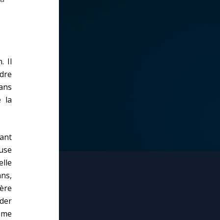
. Il
ndre
ans
e la
vant
euse
elle
ans,
ière
rder
e me