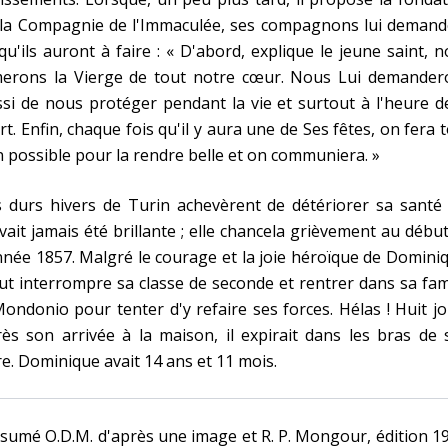
 la Compagnie de l'Immaculée, ses compagnons lui demand
qu'ils auront à faire : « D'abord, explique le jeune saint, 
merons la Vierge de tout notre cœur. Nous Lui demander
si de nous protéger pendant la vie et surtout à l'heure d
t. Enfin, chaque fois qu'il y aura une de Ses fêtes, on fera 
 possible pour la rendre belle et on communiera. »
 durs hivers de Turin achevèrent de détériorer sa santé 
vait jamais été brillante ; elle chancela grièvement au débu
nnée 1857. Malgré le courage et la joie héroïque de Domini
dut interrompre sa classe de seconde et rentrer dans sa fam
ondonio pour tenter d'y refaire ses forces. Hélas ! Huit j
ès son arrivée à la maison, il expirait dans les bras de
e. Dominique avait 14 ans et 11 mois.
sumé O.D.M. d'après une image et R. P. Mongour, édition 1