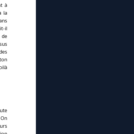
nt à
à la
dans
t-il
 de
sus
 des
 ton
oilà
ute
. On
urs
tion