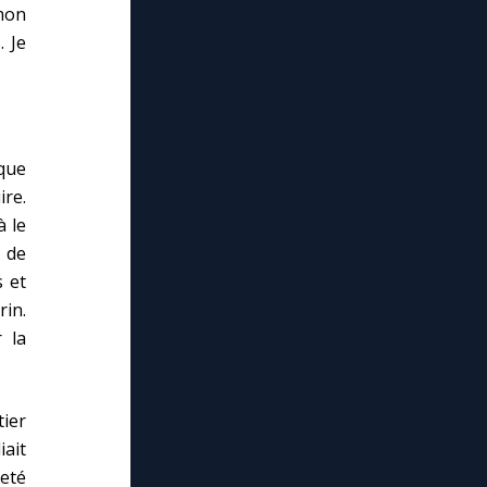
mon
. Je
que
ire.
à le
 de
s et
in.
 la
ier
iait
eté