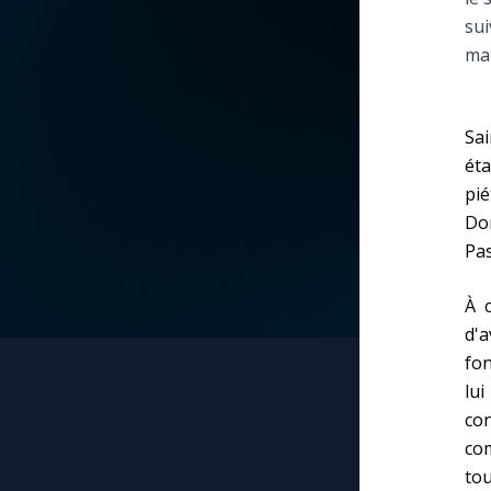
sui
La vidéo de la semaine
Marie qui défait les
mat
nœuds
Le compte Tiktok
Me consacrer à Jé
Sai
par Marie
Le magazine
éta
pi
Mes intentions de
Dom
Le site internet
prière
Pas
Questions-réponses
Une Minute avec M
À c
d'a
fon
Une neuvaine
lui
con
com
tou