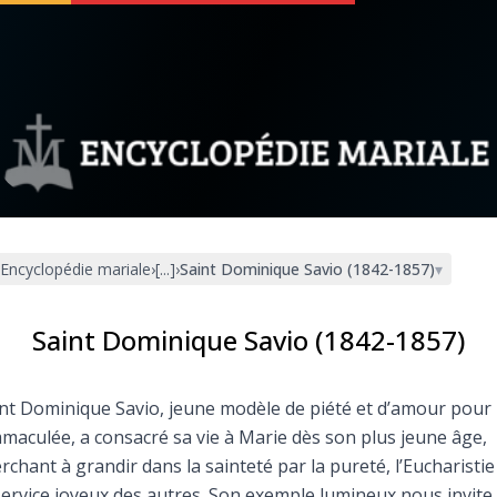
 soutenir
À propos
Facebook
Infos légales
Encyclopédie mariale
›
[...]
›
Saint Dominique Savio (1842-1857)
▾
◼︎
À la une
sieux
1000 Raisons de Croire
Saint Dominique Savio (1842-1857)
our
Chapelet pour le monde
nt Dominique Savio, jeune modèle de piété et d’amour pour
mmaculée, a consacré sa vie à Marie dès son plus jeune âge,
dis
Contact
rchant à grandir dans la sainteté par la pureté, l’Eucharistie
service joyeux des autres. Son exemple lumineux nous invite