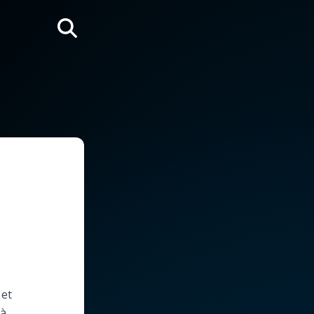
Rechercher
 et
 à