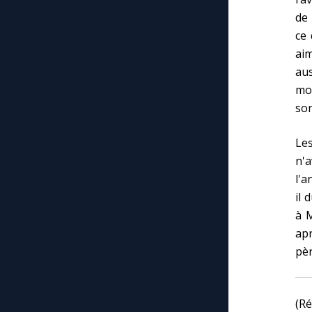
de
ce 
ai
aus
mor
son
Les
n'a
l'a
il 
à M
apr
pèr
(Ré