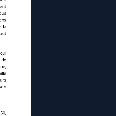
ent
nous
ons
e la
tout
qui
t de
que,
ille
ours
 son
950,