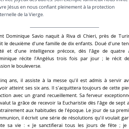
Faire un don
vre Jésus en nous confiant pleinement à la protection
ernelle de la Vierge.
Marie de Nazareth
sus
nt Dominique Savio naquit à Riva di Chieri, près de Turin
it le deuxième d'une famille de dix enfants. Doué d'une te
été et d'une intelligence précoce, dès l'âge de quatre 
inique récite l'Angélus trois fois par jour ; le récit d
sion le bouleverse.
arie
inq ans, il assiste à la messe qu'il est admis à servir a
voir atteint ses six ans. Il s'acquittera toujours de cette pi
ction avec un grand recueillement. Sa ferveur exceptionn
 valut la grâce de recevoir la Eucharistie dès l'âge de sept 
trairement aux habitudes de l'époque. Le jour de sa prem
munion, il écrivit une série de résolutions qu'il voulait ga
te sa vie : « Je sanctifierai tous les jours de fête ; j