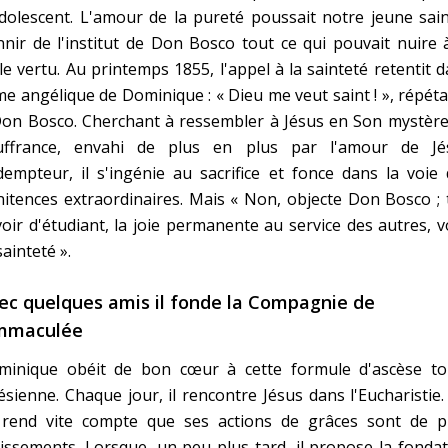
dolescent. L'amour de la pureté poussait notre jeune sai
nir de l'institut de Don Bosco tout ce qui pouvait nuire 
le vertu. Au printemps 1855, l'appel à la sainteté retentit 
me angélique de Dominique : « Dieu me veut saint ! », répétai
Don Bosco. Cherchant à ressembler à Jésus en Son mystère
uffrance, envahi de plus en plus par l'amour de Jé
empteur, il s'ingénie au sacrifice et fonce dans la voie
itences extraordinaires. Mais « Non, objecte Don Bosco ;
oir d'étudiant, la joie permanente au service des autres, v
sainteté ».
ec quelques amis il fonde la Compagnie de
Immaculée
minique obéit de bon cœur à cette formule d'ascèse to
ésienne. Chaque jour, il rencontre Jésus dans l'Eucharistie
 rend vite compte que ses actions de grâces sont de p
issements. Lorsque, un peu plus tard, il propose la fonda