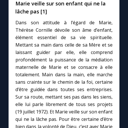
Marie veille sur son enfant qui ne la
lâche pas [1]
Marie qui défait les nœuds
Dans son attitude à l’égard de Marie,
Thérèse Cornille dévoile son âme d’enfant,
Me consacrer à Jésus par Marie
élément essentiel de sa vie spirituelle.
Mettant sa main dans celle de sa Mère et se
Mes intentions de prière
laissant guider par elle, elle comprend
profondément la puissance de la médiation
Une Minute avec Marie
maternelle de Marie et se consacre à elle
totalement. Main dans la main, elle marche
Une neuvaine
sans crainte sur le chemin de la foi, certaine
d’être guidée dans toutes ses entreprises.
Sur sa route, mettant ses pas dans les siens,
◼︎
À la une
elle lui parle librement de tous ses projets
(19 juillet 1972). Et Marie veille sur son enfant
1000 Raisons de Croire
qui ne la lâche pas. Pour être certaine d’être
bien dans la volonté de Dieu, c’est avec Marie