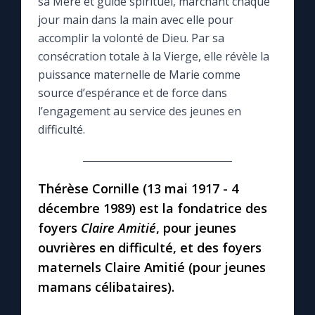
sa Mère et guide spirituel, marchant chaque
jour main dans la main avec elle pour
Le compte Tiktok
accomplir la volonté de Dieu. Par sa
consécration totale à la Vierge, elle révèle la
Le magazine
puissance maternelle de Marie comme
source d’espérance et de force dans
l’engagement au service des jeunes en
Le site internet
difficulté.
Questions-réponses
Thérèse Cornille (13 mai 1917 - 4
◼︎
Prier au quotidien
décembre 1989) est la fondatrice des
foyers
Claire Amitié
, pour jeunes
Avec Thérèse de Lisieux
ouvrières en difficulté, et des foyers
maternels Claire Amitié (pour jeunes
L'Évangile chaque jour
mamans célibataires).
Les premiers samedis du mois