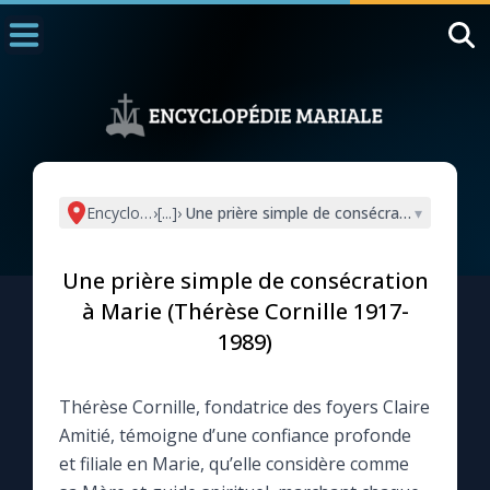
Accueil
La Messe
Aujourd'hui
Nous souten
Encyclopédie mariale
›
[...]
›
Une prière simple de consécration à Marie
▾
◼︎
1000 Raisons de Croire
Une prière simple de consécration
L'actualité de la semaine
à Marie (Thérèse Cornille 1917-
1989)
La chaîne Youtube
Thérèse Cornille, fondatrice des foyers Claire
La newsletter
Amitié, témoigne d’une confiance profonde
et filiale en Marie, qu’elle considère comme
La vidéo de la semaine