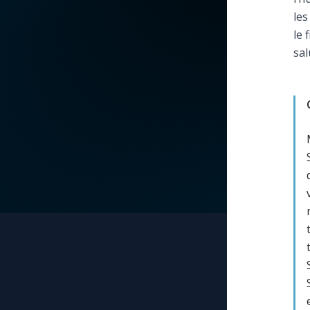
les
La vidéo de la semaine
Marie qui défait les
le 
nœuds
sal
Le compte Tiktok
Me consacrer à Jé
par Marie
Le magazine
Mes intentions de
Le site internet
prière
Questions-réponses
Une Minute avec M
Une neuvaine