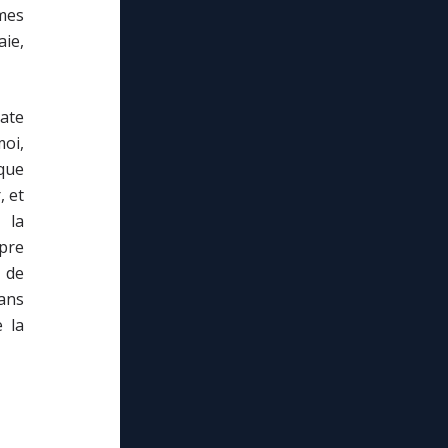
mes
ie,
cate
moi,
 que
, et
 la
pre
z de
ans
 la