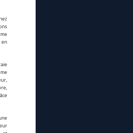
nez
ions
erme
 en
raie
 me
eur,
re,
râce
une
cœur