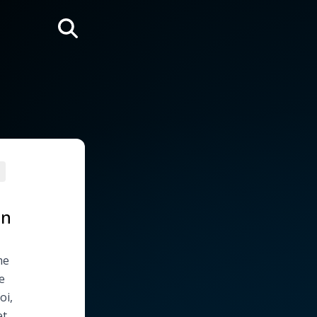
Rechercher
en
me
e
oi,
et