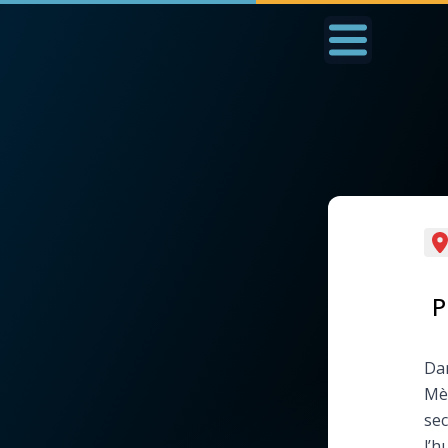
Accueil
La Messe
Aujourd'hui
Nous
◼︎
1000 Raisons de Croire
◼︎
Prier au quotidien
L'actualité de la
Avec Thérèse de Li
P
semaine
L'Évangile chaque j
Dan
La chaîne Youtube
Mèr
Les premiers same
sec
La newsletter
du mois
l’h