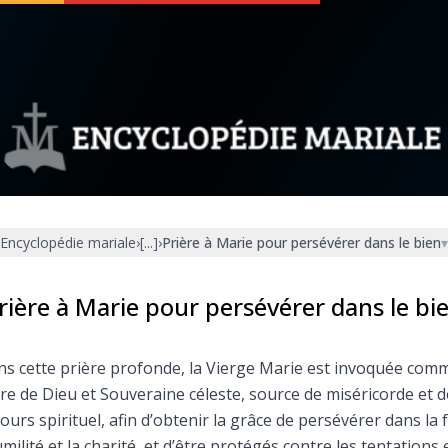
 soutenir
À propos
Facebook
Infos légales
Encyclopédie mariale
›
[...]
›
Prière à Marie pour persévérer dans le bien
▾
◼︎
À la une
sieux
1000 Raisons de Croire
rière à Marie pour persévérer dans le bi
our
Chapelet pour le monde
s cette prière profonde, la Vierge Marie est invoquée com
e de Dieu et Souveraine céleste, source de miséricorde et d
dis
Contact
ours spirituel, afin d’obtenir la grâce de persévérer dans la f
umilité et la charité, et d’être protégés contre les tentations 