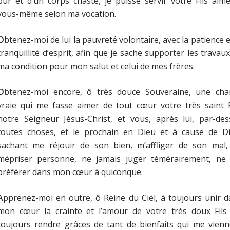
pur et d’un corps chaste, je puisse servir votre Fils aim
vous-même selon ma vocation.
O
btenez-moi de lui la pauvreté volontaire, avec la patience e
tranquillité d’esprit, afin que je sache supporter les travau
ma condition pour mon salut et celui de mes frères.
O
btenez-moi encore, ô très douce Souveraine, une char
vraie qui me fasse aimer de tout cœur votre très saint F
notre Seigneur Jésus-Christ, et vous, après lui, par-des
toutes choses, et le prochain en Dieu et à cause de Di
sachant me réjouir de son bien, m’affliger de son mal,
mépriser personne, ne jamais juger témérairement, ne
préférer dans mon cœur à quiconque.
A
pprenez-moi en outre, ô Reine du Ciel, à toujours unir 
mon cœur la crainte et l’amour de votre très doux Fils 
toujours rendre grâces de tant de bienfaits qui me vienn