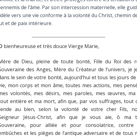
Faire un don
 ennemis de l’âme. Par son intercession maternelle, elle gui
fidèle vers une vie conforme à la volonté du Christ, chemin d
Marie de Nazareth
ut et de paix intérieure.
sus
O
bienheureuse et très douce Vierge Marie,
Mère de Dieu, pleine de toute bonté, Fille du Roi des ro
Souveraine des Anges, Mère du Créateur de l’univers, je j
dans le sein de votre bonté, aujourd’hui et tous les jours d
arie
vie, mon corps et mon âme, toutes mes actions, mes pensé
mes volontés, mes désirs, mes paroles, mes œuvres, ma 
tout entière et ma mort, afin que, par vos suffrages, tout 
tende au bien, selon la volonté de votre cher Fils, no
Seigneur Jésus-Christ, afin que je vous aie, ô ma t
Souveraine, pour alliée et pour consolatrice, contre 
embûches et les pièges de l’antique adversaire et de tous