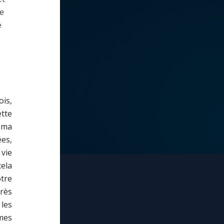
de
e
is,
ette
e ma
es,
vie
cela
tre
rès
les
 mes