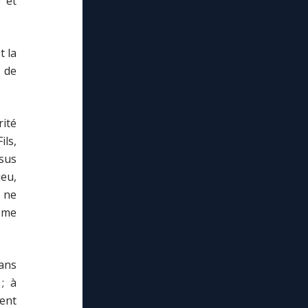
é et
t la
x de
ité
ils,
sus
eu,
 ne
 me
dans
; à
ent