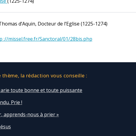
ise
(1225-1274)
Thomas d’Aquin, Docteur de l’Eglise (1225-1274)
p ://missel.free.fr/Sanctoral/01/28bis.php
thème, la rédaction vous conseille :
Marie toute bonne et toute puissante
ndu. Prie !
r, apprends-nous à prier »
Jésus