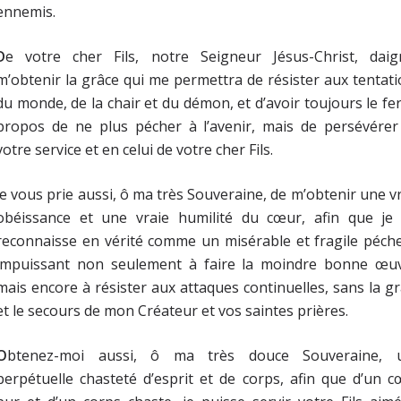
ennemis.
D
e votre cher Fils, notre Seigneur Jésus-Christ, daig
m’obtenir la grâce qui me permettra de résister aux tentat
du monde, de la chair et du démon, et d’avoir toujours le f
propos de ne plus pécher à l’avenir, mais de persévérer
votre service et en celui de votre cher Fils.
e vous prie aussi, ô ma très Souveraine, de m’obtenir une v
obéissance et une vraie humilité du cœur, afin que je
reconnaisse en vérité comme un misérable et fragile péch
impuissant non seulement à faire la moindre bonne œuv
mais encore à résister aux attaques continuelles, sans la g
et le secours de mon Créateur et vos saintes prières.
O
btenez-moi aussi, ô ma très douce Souveraine, 
perpétuelle chasteté d’esprit et de corps, afin que d’un 