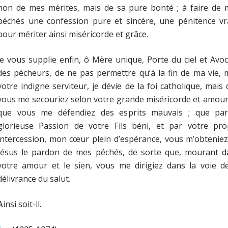
non de mes mérites, mais de sa pure bonté ; à faire de 
péchés une confession pure et sincère, une pénitence vra
pour mériter ainsi miséricorde et grâce.
e vous supplie enfin, ô Mère unique, Porte du ciel et Avo
des pécheurs, de ne pas permettre qu’à la fin de ma vie, 
votre indigne serviteur, je dévie de la foi catholique, mais
vous me secouriez selon votre grande miséricorde et amour
que vous me défendiez des esprits mauvais ; que par
glorieuse Passion de votre Fils béni, et par votre pro
intercession, mon cœur plein d’espérance, vous m’obtenie
Jésus le pardon de mes péchés, de sorte que, mourant d
votre amour et le sien, vous me dirigiez dans la voie de
délivrance du salut.
A
insi soit-il.