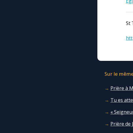
Egl
St 
htt
Sur le même 
Prière à 
Tu es atte
« Seigneu
Prière de 