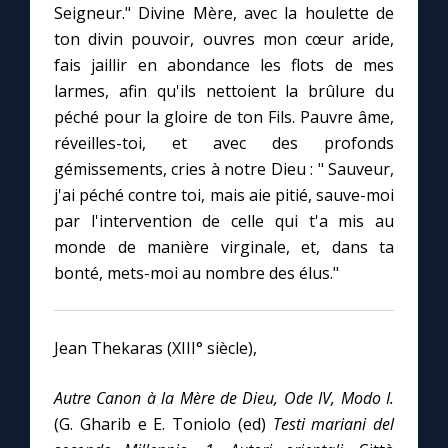
Seigneur." Divine Mère, avec la houlette de
ton divin pouvoir, ouvres mon cœur aride,
Marie qui défait les nœuds
fais jaillir en abondance les flots de mes
larmes, afin qu'ils nettoient la brûlure du
Me consacrer à Jésus par Marie
péché pour la gloire de ton Fils. Pauvre âme,
réveilles-toi, et avec des profonds
gémissements, cries à notre Dieu : " Sauveur,
Mes intentions de prière
j'ai péché contre toi, mais aie pitié, sauve-moi
par l'intervention de celle qui t'a mis au
Une Minute avec Marie
monde de manière virginale, et, dans ta
bonté, mets-moi au nombre des élus."
Une neuvaine
Jean Thekaras (XIII° siècle),
◼︎
À la une
1000 Raisons de Croire
Autre Canon à la Mère de Dieu, Ode IV, Modo I.
(G. Gharib e E. Toniolo (ed)
Testi mariani del