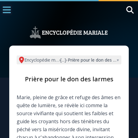
Accueil
La Messe
Aujourd'hui
Nous souten
Encyclopédie mariale
›
[...]
›
Prière pour le don des larmes
▾
◼︎
1000 Raisons de Croire
Prière pour le don des larmes
L'actualité de la semaine
Marie, pleine de grâce et refuge des âmes en
La chaîne Youtube
quête de lumière, se révèle ici comme la
source vivifiante qui soutient les faibles et
La newsletter
guide les croyants hors des ténèbres du
péché vers la miséricorde divine, invitant
La vidéo de la semaine
chacun à s’abandonner à son intercession