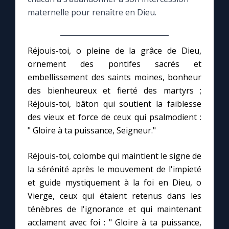
maternelle pour renaître en Dieu.
Le compte Tiktok
Réjouis-toi, o pleine de la grâce de Dieu,
Le magazine
ornement des pontifes sacrés et
embellissement des saints moines, bonheur
Le site internet
des bienheureux et fierté des martyrs ;
Réjouis-toi, bâton qui soutient la faiblesse
Questions-réponses
des vieux et force de ceux qui psalmodient :
" Gloire à ta puissance, Seigneur."
◼︎
Prier au quotidien
Réjouis-toi, colombe qui maintient le signe de
la sérénité après le mouvement de l'impieté
Avec Thérèse de Lisieux
et guide mystiquement à la foi en Dieu, o
Vierge, ceux qui étaient retenus dans les
L'Évangile chaque jour
ténèbres de l'ignorance et qui maintenant
acclament avec foi : " Gloire à ta puissance,
Les premiers samedis du mois