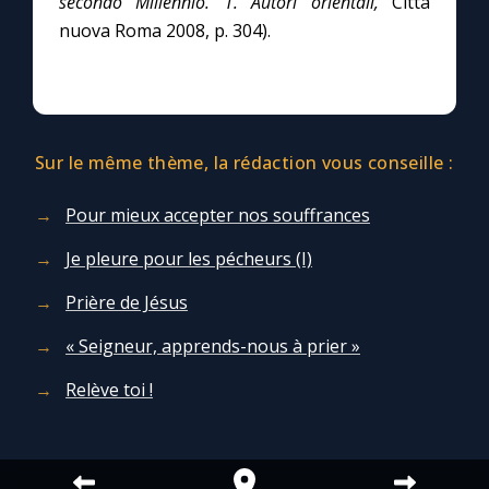
secondo Millennio. 1. Autori orientali,
Città
Chapelet pour le monde
nuova Roma 2008, p. 304).
Contact
Faire un don
Sur le même thème, la rédaction vous conseille :
Marie de Nazareth
Pour mieux accepter nos souffrances
Je pleure pour les pécheurs (I)
Prière de Jésus
« Seigneur, apprends-nous à prier »
Relève toi !