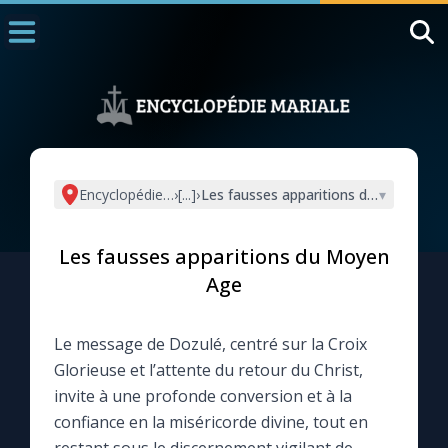
Accueil
La Messe
Aujourd'hui
Nous souten
Encyclopédie mariale
›
[...]
›
Les fausses apparitions du Moyen Ag
▾
◼︎
1000 Raisons de Croire
Les fausses apparitions du Moyen
L'actualité de la semaine
Age
La chaîne Youtube
Le message de Dozulé, centré sur la Croix
Glorieuse et l’attente du retour du Christ,
La newsletter
invite à une profonde conversion et à la
confiance en la miséricorde divine, tout en
La vidéo de la semaine