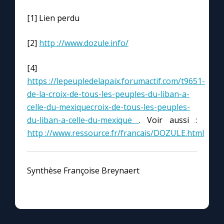
[1] Lien perdu
[2]
http ://www.dozule.info/
[4]
https ://lepeupledelapaix.forumactif.com/t9651-
de-la-croix-de-tous-les-peuples-du-liban-a-
celle-du-mexiquecroix-de-tous-les-peuples-
du-liban-a-celle-du-mexique
. Voir aussi :
http ://www.ressource.fr/francais/DOZULE.html
Synthèse Françoise Breynaert