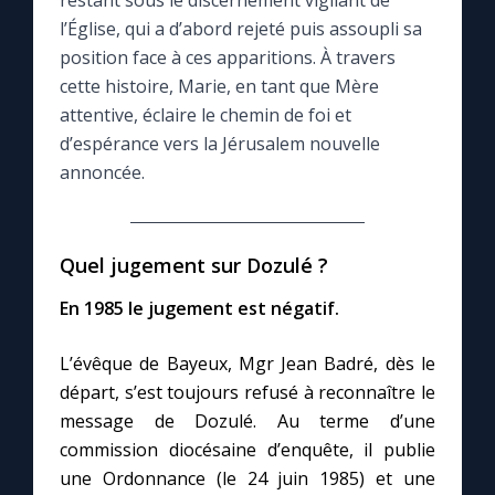
restant sous le discernement vigilant de
l’Église, qui a d’abord rejeté puis assoupli sa
Le compte Tiktok
position face à ces apparitions. À travers
cette histoire, Marie, en tant que Mère
attentive, éclaire le chemin de foi et
Le magazine
d’espérance vers la Jérusalem nouvelle
annoncée.
Le site internet
Questions-réponses
Quel jugement sur Dozulé ?
En 1985 le jugement est négatif.
◼︎
Prier au quotidien
L’évêque de Bayeux, Mgr Jean Badré, dès le
Avec Thérèse de Lisieux
départ, s’est toujours refusé à reconnaître le
message de Dozulé. Au terme d’une
L'Évangile chaque jour
commission diocésaine d’enquête, il publie
une Ordonnance (le 24 juin 1985) et une
Les premiers samedis du mois