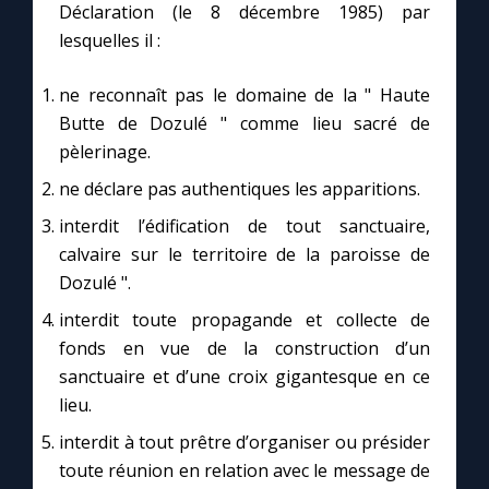
Déclaration (le 8 décembre 1985) par
lesquelles il :
Marie qui défait les nœuds
ne reconnaît pas le domaine de la " Haute
Me consacrer à Jésus par Marie
Butte de Dozulé " comme lieu sacré de
pèlerinage.
Mes intentions de prière
ne déclare pas authentiques les apparitions.
interdit l’édification de tout sanctuaire,
Une Minute avec Marie
calvaire sur le territoire de la paroisse de
Dozulé ".
Une neuvaine
interdit toute propagande et collecte de
fonds en vue de la construction d’un
sanctuaire et d’une croix gigantesque en ce
◼︎
À la une
lieu.
1000 Raisons de Croire
interdit à tout prêtre d’organiser ou présider
toute réunion en relation avec le message de