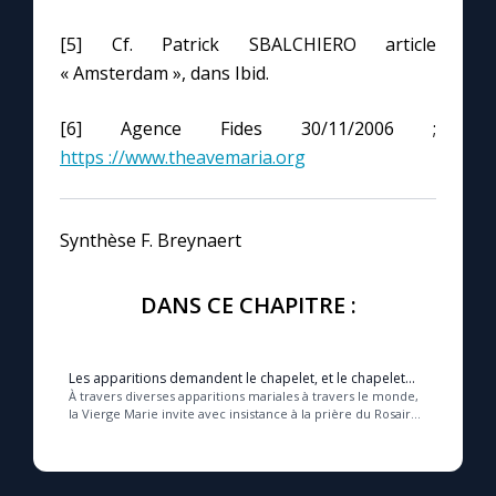
[5] Cf. Patrick SBALCHIERO article
« Amsterdam », dans Ibid.
[6] Agence Fides 30/11/2006 ;
https ://www.theavemaria.org
Synthèse F. Breynaert
DANS CE CHAPITRE :
Les apparitions demandent le chapelet, et le chapelet
des 7 douleurs
À travers diverses apparitions mariales à travers le monde,
la Vierge Marie invite avec insistance à la prière du Rosaire
comme chemin de paix, de guér...