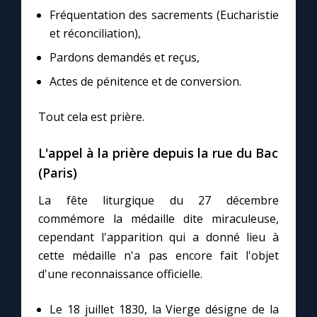
Fréquentation des sacrements (Eucharistie
et réconciliation),
Marie qui défait les nœuds
Pardons demandés et reçus,
Me consacrer à Jésus par Marie
Actes de pénitence et de conversion.
Tout cela est prière.
Mes intentions de prière
L'appel à la prière depuis la rue du Bac
Une Minute avec Marie
(Paris)
La fête liturgique du 27 décembre
Une neuvaine
commémore la médaille dite miraculeuse,
cependant l'apparition qui a donné lieu à
◼︎
À la une
cette médaille n'a pas encore fait l'objet
d'une reconnaissance officielle.
1000 Raisons de Croire
Le 18 juillet 1830, la Vierge désigne de la