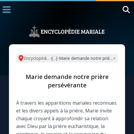
Accueil
La Messe
Aujourd'hui
Nous souten
Encyclopédie mariale
›
[...]
›
Marie demande notre prière persévér
▾
◼︎
1000 Raisons de Croire
Marie demande notre prière
L'actualité de la semaine
persévérante
La chaîne Youtube
À travers les apparitions mariales reconnues
et les divers appels à la prière, Marie invite
La newsletter
chaque croyant à approfondir sa relation
avec Dieu par la prière eucharistique, la
La vidéo de la semaine