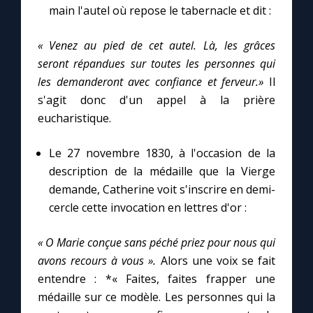
Chapelet pour le monde
main l'autel où repose le tabernacle et dit :
Contact
« Venez au pied de cet autel. Là, les grâces
seront répandues sur toutes les personnes qui
les demanderont avec confiance et ferveur.»
Il
Faire un don
s'agit donc d'un appel à la prière
eucharistique.
Marie de Nazareth
Le 27 novembre 1830, à l'occasion de la
description de la médaille que la Vierge
demande, Catherine voit s'inscrire en demi-
cercle cette invocation en lettres d'or :
« O Marie conçue sans péché priez pour nous qui
avons recours à vous ».
Alors une voix se fait
entendre : *« Faites, faites frapper une
médaille sur ce modèle. Les personnes qui la