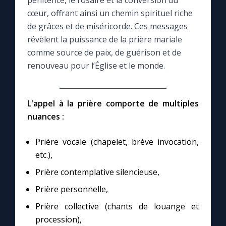
pénitence, le rosaire et la conversion du
cœur, offrant ainsi un chemin spirituel riche
Le compte Tiktok
de grâces et de miséricorde. Ces messages
révèlent la puissance de la prière mariale
comme source de paix, de guérison et de
Le magazine
renouveau pour l’Église et le monde.
Le site internet
L'appel à la prière comporte de multiples
Questions-réponses
nuances :
Prière vocale (chapelet, brève invocation,
◼︎
Prier au quotidien
etc.),
Avec Thérèse de Lisieux
Prière contemplative silencieuse,
Prière personnelle,
L'Évangile chaque jour
Prière collective (chants de louange et
procession),
Les premiers samedis du mois