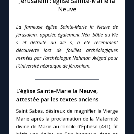
Jérusalem : église Sainte-Marie la
Neuve
Le compte Tiktok
La fameuse église Sainte-Marie la Neuve de
Le magazine
Jérusalem, appelée également Néa, bâtie au VIe
s et détruite au XIe s, a été récemment
Le site internet
découverte lors de fouilles archéologiques
menées par l’archéologue Nahman Avigad pour
Questions-réponses
l’Université hébraïque de Jérusalem.
◼︎
Prier au quotidien
L’église Sainte-Marie la Neuve,
attestée par les textes anciens
Avec Thérèse de Lisieux
Saint Sabas, désireux de magnifier la Vierge
L'Évangile chaque jour
Marie après la proclamation de la Maternité
divine de Marie au concile d’Éphèse (431), fit
Les premiers samedis du mois