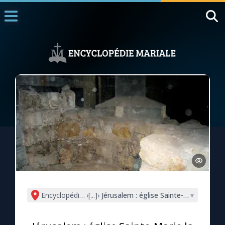
Accueil
La Messe
Aujourd'hui
Nous souten
◼︎
1000 Raisons de Croire
L'actualité de la semaine
La chaîne Youtube
La newsletter
Encyclopédie mariale
›
[...]
›
Jérusalem : église Sainte-Marie la Ne
▾
La vidéo de la semaine