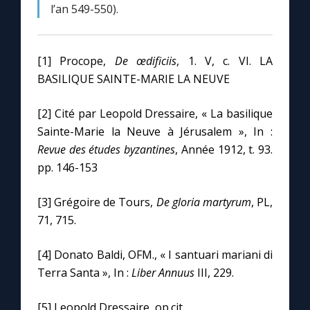
l’an 549-550).
[1] Procope,
De œdificiis
, 1. V, c. VI. LA
BASILIQUE SAINTE-MARIE LA NEUVE
[2] Cité par Leopold Dressaire, « La basilique
Sainte-Marie la Neuve à Jérusalem », In :
Revue des études byzantines
, Année 1912, t. 93.
pp. 146-153
[3] Grégoire de Tours,
De gloria martyrum
, PL,
71, 715.
[4] Donato Baldi, OFM., « I santuari mariani di
Terra Santa », In :
Liber Annuus
III, 229.
[5] Leopold Dressaire, op.cit.