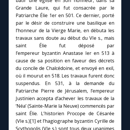
bâtir une église en Son honneur, dans sa
Grande Laure, qui fut consacrée par le
Patriarche Élie 1er en 501. Ce dernier, porté
Marie qui défait les nœuds
par le désir de construire une basilique en
l’honneur de la Vierge Marie, en débuta les
Me consacrer à Jésus par Marie
travaux sans doute au début du VIe s., mais
saint Élie fut déposé par
Mes intentions de prière
l’empereur byzantin Anastase Ier en 513 à
cause de sa position en faveur des décrets
Une Minute avec Marie
du concile de Chalcédoine, et envoyé en exil,
où il mourut en 518. Les travaux furent donc
Une neuvaine
suspendus. En 531, à la demande du
Patriarche Pierre de Jérusalem, l’empereur
Justinien accepta d’achever les travaux de la
◼︎
À la une
‘Néa’ (Sainte-Marie la Neuve) commencés par
saint Élie. L’historien Procope de Césarée
1000 Raisons de Croire
(VIe s.)[1] et l’hagiographe byzantin Cyrille de
Scythopolis (VIe s.) sont tous deux unanimes