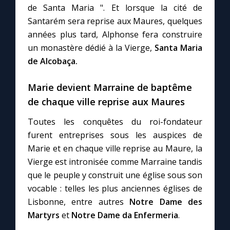
de Santa Maria ". Et lorsque la cité de
Santarém sera reprise aux Maures, quelques
Marie qui défait les nœuds
années plus tard, Alphonse fera construire
un monastère dédié à la Vierge,
Santa Maria
Me consacrer à Jésus par Marie
de Alcobaça.
Marie devient Marraine de baptême
Mes intentions de prière
de chaque ville reprise aux Maures
Une Minute avec Marie
Toutes les conquêtes du roi-fondateur
furent entreprises sous les auspices de
Une neuvaine
Marie et en chaque ville reprise au Maure, la
Vierge est intronisée comme Marraine tandis
que le peuple y construit une église sous son
◼︎
À la une
vocable : telles les plus anciennes églises de
Lisbonne, entre autres
Notre Dame des
1000 Raisons de Croire
Martyrs
et
Notre Dame da Enfermeria
.