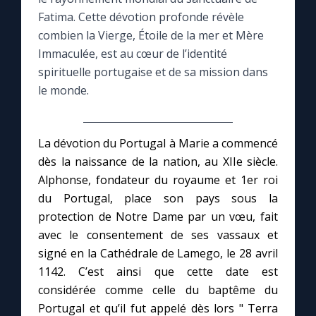
Fatima. Cette dévotion profonde révèle
Le compte Tiktok
combien la Vierge, Étoile de la mer et Mère
Immaculée, est au cœur de l’identité
spirituelle portugaise et de sa mission dans
Le magazine
le monde.
Le site internet
La dévotion du Portugal à Marie a commencé
Questions-réponses
dès la naissance de la nation, au XIIe siècle.
Alphonse, fondateur du royaume et 1er roi
du Portugal, place son pays sous la
◼︎
Prier au quotidien
protection de Notre Dame par un vœu, fait
Avec Thérèse de Lisieux
avec le consentement de ses vassaux et
signé en la Cathédrale de Lamego, le 28 avril
1142. C’est ainsi que cette date est
L'Évangile chaque jour
considérée comme celle du baptême du
Portugal et qu’il fut appelé dès lors " Terra
Les premiers samedis du mois