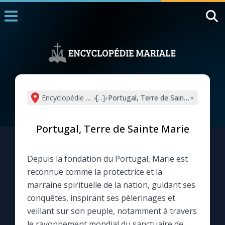
Accueil
La Messe
Aujourd'hui
Nous souten
Encyclopédie mariale
›
[...]
›
Portugal, Terre de Sainte Marie
▾
◼︎
1000 Raisons de Croire
Portugal, Terre de Sainte Marie
L'actualité de la semaine
Depuis la fondation du Portugal, Marie est
La chaîne Youtube
reconnue comme la protectrice et la
marraine spirituelle de la nation, guidant ses
La newsletter
conquêtes, inspirant ses pèlerinages et
veillant sur son peuple, notamment à travers
La vidéo de la semaine
le rayonnement mondial du sanctuaire de